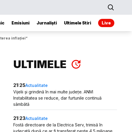
ic
Emisiuni
Jurnaliști
Ultimele Stiri
Live
erea inflaţiei”
ULTIMELE
21:25
Actualitate
Vijelii și grindină în mai multe județe. ANM:
Instabilitatea se reduce, dar furtunile continuă
sâmbătă
21:23
Actualitate
Fostă directoare de la Electrica Serv, trimisă în
judecată după ce ar fi transferat peste 4,5 milioane