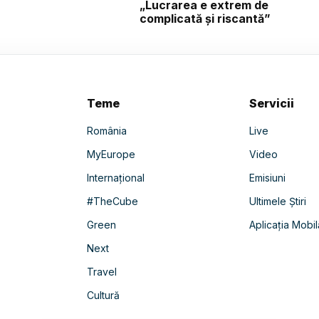
„Lucrarea e extrem de
complicată și riscantă”
Teme
Servicii
România
Live
MyEurope
Video
Internațional
Emisiuni
#TheCube
Ultimele Știri
Green
Aplicația Mobil
Next
Travel
Cultură