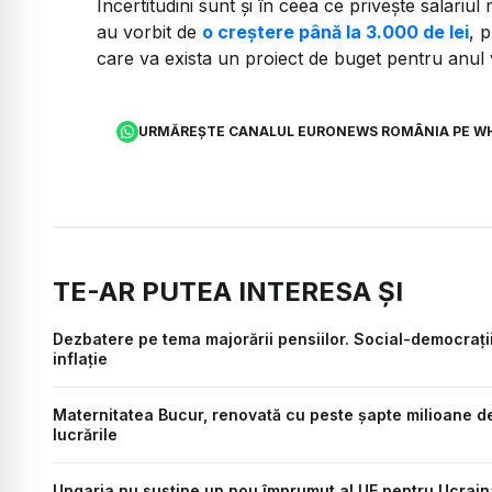
Incertitudini sunt și în ceea ce privește salariul
au vorbit de
o creștere până la 3.000 de lei
, 
care va exista un proiect de buget pentru anul v
URMĂREȘTE CANALUL EURONEWS ROMÂNIA PE W
TE-AR PUTEA INTERESA ȘI
Dezbatere pe tema majorării pensiilor. Social-democrații
inflație
Maternitatea Bucur, renovată cu peste șapte milioane de 
lucrările
Ungaria nu susține un nou împrumut al UE pentru Ucraina.