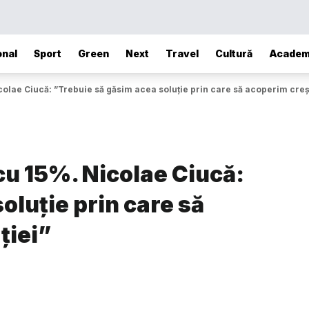
onal
Sport
Green
Next
Travel
Cultură
Academ
colae Ciucă: ”Trebuie să găsim acea soluţie prin care să acoperim creşt
 cu 15%. Nicolae Ciucă:
oluţie prin care să
ţiei”