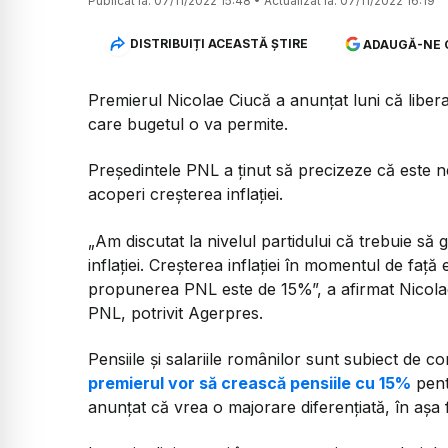
Publicat la:
07/11/2022 15:48
•
Actualizat la:
07/11/2022 16:19
DISTRIBUIȚI ACEASTĂ ȘTIRE
ADAUGĂ-NE 
Premierul Nicolae Ciucă a anunțat luni că liberal
care bugetul o va permite.
Președintele PNL a ținut să precizeze că este n
acoperi creșterea inflației.
„Am discutat la nivelul partidului că trebuie să
inflaţiei. Creşterea inflaţiei în momentul de fa
propunerea PNL este de 15%”, a afirmat Nicolae 
PNL, potrivit Agerpres.
Pensiile și salariile românilor sunt subiect de c
premierul vor să crească pensiile cu 15%
pent
anunțat că vrea o majorare diferențiată, în așa f