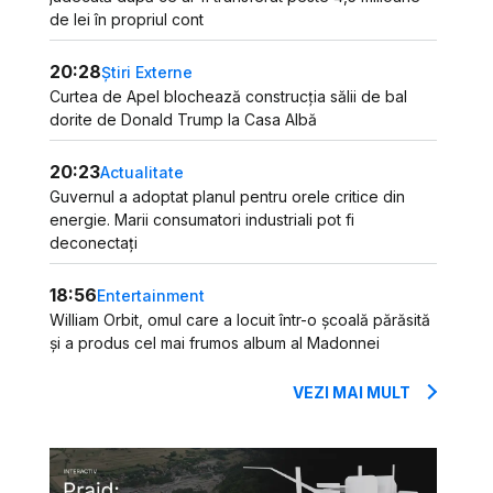
de lei în propriul cont
20:28
Știri Externe
Curtea de Apel blochează construcția sălii de bal
dorite de Donald Trump la Casa Albă
20:23
Actualitate
Guvernul a adoptat planul pentru orele critice din
energie. Marii consumatori industriali pot fi
deconectați
18:56
Entertainment
William Orbit, omul care a locuit într-o școală părăsită
și a produs cel mai frumos album al Madonnei
VEZI MAI MULT