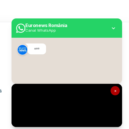
Euronews România
Canal WhatsApp
Utile
Despre Euronews
Declarație accesibilitate
Politica Cookie
Politica de confidențialitate
×
ă
Formular de contact
Transparență în utilizarea AI
Gestionați preferințele