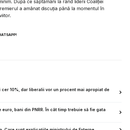
 minim. După ce săptămâni la rând liderii Coaliției
premierul a amânat discuția până la momentul în
iitor.
HATSAPP!
 cer 10%, dar liberalii vor un procent mai apropiat de
euro, bani din PNRR. În cât timp trebuie să fie gata
 Care sunt explicațiile ministrului de Externe