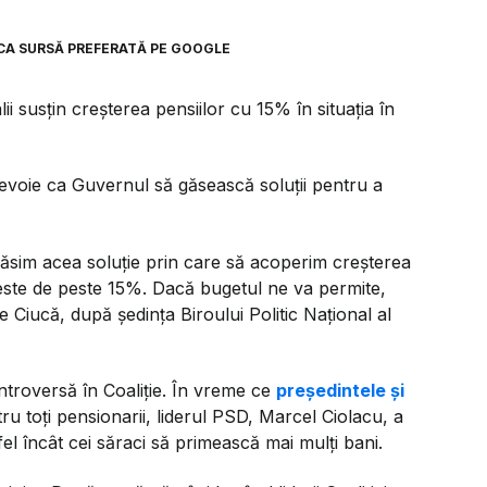
CA SURSĂ PREFERATĂ PE GOOGLE
ii susțin creșterea pensiilor cu 15% în situația în
evoie ca Guvernul să găsească soluții pentru a
 găsim acea soluţie prin care să acoperim creşterea
ţă este de peste 15%. Dacă bugetul ne va permite,
Ciucă, după şedinţa Biroului Politic Naţional al
ontroversă în Coaliție. În vreme ce
președintele și
ru toți pensionarii, liderul PSD, Marcel Ciolacu, a
el încât cei săraci să primească mai mulți bani.