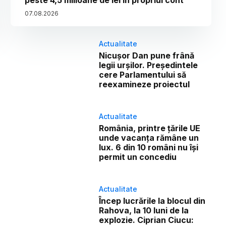
peste 4,5 milioane de lei în propriul cont
07
.
08
.
2026
Actualitate
Nicușor Dan pune frână
legii urșilor. Președintele
cere Parlamentului să
reexamineze proiectul
Actualitate
România, printre țările UE
unde vacanța rămâne un
lux. 6 din 10 români nu își
permit un concediu
Actualitate
Încep lucrările la blocul din
Rahova, la 10 luni de la
explozie. Ciprian Ciucu: