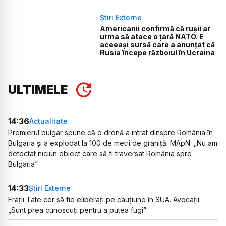
Știri Externe
Americanii confirmă că rușii ar
urma să atace o țară NATO. E
aceeași sursă care a anunțat că
Rusia începe războiul în Ucraina
ULTIMELE
14:36
Actualitate
Premierul bulgar spune că o dronă a intrat dinspre România în
Bulgaria și a explodat la 100 de metri de graniță. MApN: „Nu am
detectat niciun obiect care să fi traversat România spre
Bulgaria”
14:33
Știri Externe
Frații Tate cer să fie eliberați pe cauțiune în SUA. Avocații:
„Sunt prea cunoscuți pentru a putea fugi”