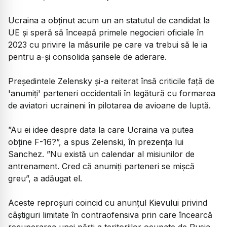
Ucraina a obţinut acum un an statutul de candidat la
UE şi speră să înceapă primele negocieri oficiale în
2023 cu privire la măsurile pe care va trebui să le ia
pentru a-şi consolida şansele de aderare.
Preşedintele Zelensky şi-a reiterat însă criticile faţă de
'anumiţi' parteneri occidentali în legătură cu formarea
de aviatori ucraineni în pilotarea de avioane de luptă.
”Au ei idee despre data la care Ucraina va putea
obţine F-16?”, a spus Zelenski, în prezenţa lui
Sanchez. ”Nu există un calendar al misiunilor de
antrenament. Cred că anumiţi parteneri se mişcă
greu”, a adăugat el.
Aceste reproşuri coincid cu anunţul Kievului privind
câştiguri limitate în contraofensiva prin care încearcă
recuperarea unei părţi a teritoriilor ocupate de Rusia.