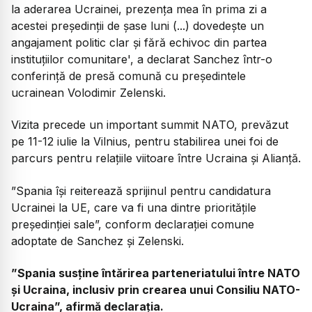
la aderarea Ucrainei, prezenţa mea în prima zi a
acestei preşedinţii de şase luni (...) dovedeşte un
angajament politic clar şi fără echivoc din partea
instituţiilor comunitare', a declarat Sanchez într-o
conferinţă de presă comună cu preşedintele
ucrainean Volodimir Zelenski.
Vizita precede un important summit NATO, prevăzut
pe 11-12 iulie la Vilnius, pentru stabilirea unei foi de
parcurs pentru relaţiile viitoare între Ucraina şi Alianţă.
”Spania îşi reiterează sprijinul pentru candidatura
Ucrainei la UE, care va fi una dintre priorităţile
preşedinţiei sale”, conform declaraţiei comune
adoptate de Sanchez şi Zelenski.
”Spania susţine întărirea parteneriatului între NATO
şi Ucraina, inclusiv prin crearea unui Consiliu NATO-
Ucraina”, afirmă declaraţia.