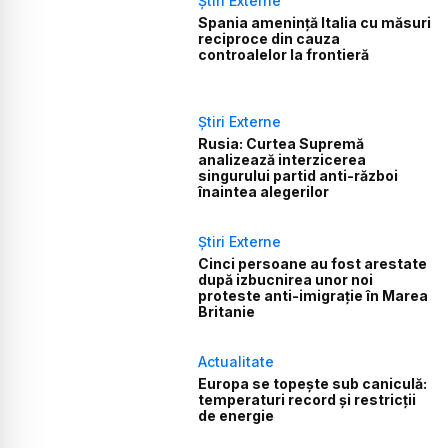
Știri Externe
Spania amenință Italia cu măsuri
reciproce din cauza
controalelor la frontieră
Știri Externe
Rusia: Curtea Supremă
analizează interzicerea
singurului partid anti-război
înaintea alegerilor
Știri Externe
Cinci persoane au fost arestate
după izbucnirea unor noi
proteste anti-imigrație în Marea
Britanie
Actualitate
Europa se topește sub caniculă:
temperaturi record și restricții
de energie