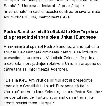
Sâmbătă, Ucraina a declarat că poartă lupte
'înverşunate' în cadrul acestei contraofensive lansate
acum circa o lună, menţionează AFP.
Pedro Sanchez, vizită oficială la Kiev în prima
zi a preşedinţiei spaniole a Uniunii Europene
Prim-ministrul spaniol Pedro Sanchez a anunţat că a
sosit la Kiev sâmbătă dimineaţă pentru a se întâlni cu
preşedintele ucrainean Volodimir Zelenski, în prima zi
a exercitării preşedinţiei rotative a Uniunii Europene de
către ţara sa, informează Agerpres.
"Deja la Kiev. Am vrut ca primul act al preşedinţiei
spaniole a Consiliului Uniunii Europene să fie în
Ucraina"
cu Volodimir Zelenski, a scris Pedro Sanchez
pe contul său de Twitter, spunând că va transmite
"toată solidaritatea Europei".