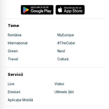
Teme
România
MyEurope
Internațional
#TheCube
Green
Next
Travel
Cultură
Servicii
Live
Video
Emisiuni
Ultimele Știri
Aplicația Mobilă