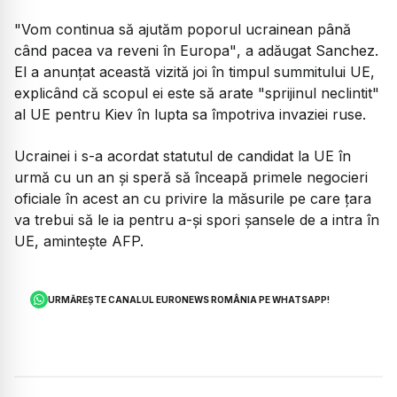
"Vom continua să ajutăm poporul ucrainean până
când pacea va reveni în Europa"
, a adăugat Sanchez.
El a anunţat această vizită joi în timpul summitului UE,
explicând că scopul ei este să arate "sprijinul neclintit"
al UE pentru Kiev în lupta sa împotriva invaziei ruse.
Ucrainei i s-a acordat statutul de candidat la UE în
urmă cu un an şi speră să înceapă primele negocieri
oficiale în acest an cu privire la măsurile pe care ţara
va trebui să le ia pentru a-şi spori şansele de a intra în
UE, aminteşte AFP.
URMĂREȘTE CANALUL EURONEWS ROMÂNIA PE WHATSAPP!