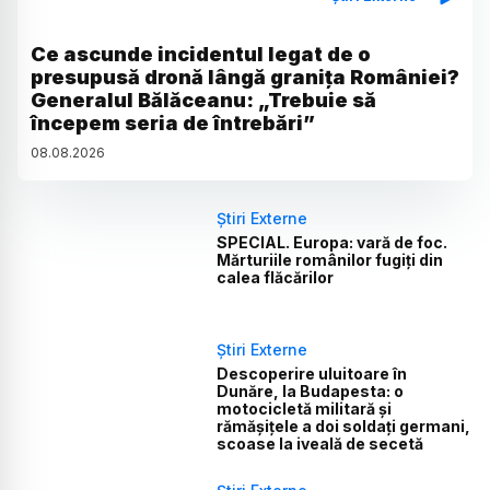
Ce ascunde incidentul legat de o
presupusă dronă lângă granița României?
Generalul Bălăceanu: „Trebuie să
începem seria de întrebări”
08
.
08
.
2026
Știri Externe
SPECIAL. Europa: vară de foc.
Mărturiile românilor fugiți din
calea flăcărilor
Știri Externe
Descoperire uluitoare în
Dunăre, la Budapesta: o
motocicletă militară și
rămășițele a doi soldați germani,
scoase la iveală de secetă