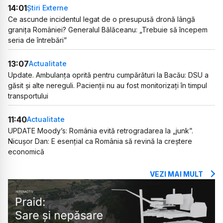
14:01
Știri Externe
Ce ascunde incidentul legat de o presupusă dronă lângă
granița României? Generalul Bălăceanu: „Trebuie să începem
seria de întrebări”
13:07
Actualitate
Update. Ambulanța oprită pentru cumpărături la Bacău: DSU a
găsit și alte nereguli. Pacienții nu au fost monitorizați în timpul
transportului
11:40
Actualitate
UPDATE Moody’s: România evită retrogradarea la „junk”.
Nicușor Dan: E esențial ca România să revină la creștere
economică
VEZI MAI MULT