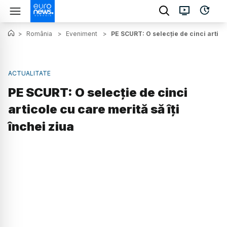
>
România
>
Eveniment
>
PE SCURT: O selecție de cinci articol
ACTUALITATE
PE SCURT: O selecție de cinci
articole cu care merită să îți
închei ziua