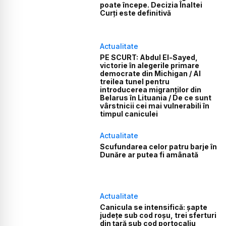
poate începe. Decizia Înaltei
Curți este definitivă
Actualitate
PE SCURT: Abdul El-Sayed,
victorie în alegerile primare
democrate din Michigan / Al
treilea tunel pentru
introducerea migranților din
Belarus în Lituania / De ce sunt
vârstnicii cei mai vulnerabili în
timpul caniculei
Actualitate
Scufundarea celor patru barje în
Dunăre ar putea fi amânată
Actualitate
Canicula se intensifică: șapte
județe sub cod roșu, trei sferturi
din țară sub cod portocaliu