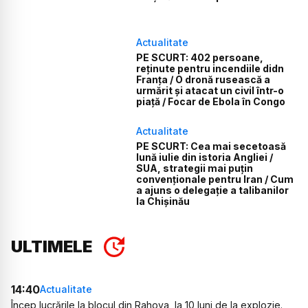
Actualitate
PE SCURT: 402 persoane,
reținute pentru incendiile didn
Franța / O dronă rusească a
urmărit și atacat un civil într-o
piață / Focar de Ebola în Congo
Actualitate
PE SCURT: Cea mai secetoasă
lună iulie din istoria Angliei /
SUA, strategii mai puțin
convenționale pentru Iran / Cum
a ajuns o delegație a talibanilor
la Chișinău
ULTIMELE
14:40
Actualitate
Încep lucrările la blocul din Rahova, la 10 luni de la explozie.