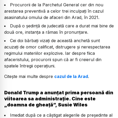
Procurorii de la Parchetul General cer din nou
arestarea preventivă a celor trei inculpați în cazul
asasinatului omului de afaceri din Arad, în 2021.
După o ședință de judecată care a durat mai bine de
două ore, instanța a rămas în pronunțare.
Cei doi bărbați vizați de această anchetă sunt
acuzați de omor calificat, distrugere și nerespectarea
regimului materiilor explozive. Iar despre fiica
afaceristului, procurorii spun că ar fi creierul din
spatele întregii operațiuni.
Citește mai multe despre
cazul de la Arad
.
Donald Trump a anunțat prima persoană din
viitoarea sa administrație. Cine este
„doamna de gheață”, Susie Wiles
Imediat după ce a câștigat alegerile de președinte al