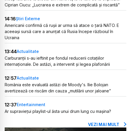
Ciprian Ciucu: „Lucrarea e extrem de complicată și riscantă”
14:16
Știri Externe
Americanii confirmă că rușii ar urma să atace o țară NATO. E
aceeași sursă care a anunțat că Rusia începe războiul în
Ucraina
13:44
Actualitate
Carburanții s-au ieftinit pe fondul reducerii cotațiilor
internaționale. De astăzi, a intervenit și legea plafonării
12:57
Actualitate
România este evaluată astăzi de Moody's. Ilie Bolojan
avertizează ce riscăm din cauza „mutilării unor jaloane”
12:37
Entertainment
Ar supraviețui playlist-ul ăsta unui drum lung cu mașina?
VEZI MAI MULT