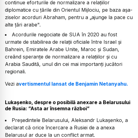
continue eforturile de normalizare a relaţiilor
diplomatice cu ţările din Orientul Mijlociu, pe baza aşa-
ziselor acorduri Abraham, pentru a „ajunge la pace cu
alte ţări arabe".
Acordurile negociate de SUA în 2020 au fost
urmate de stabilirea de relaţii oficiale între Israel şi
Bahrein, Emiratele Arabe Unite, Maroc şi Sudan,
creând speranţe de normalizare a relaţiilor şi cu
Arabia Saudită, unul din cei mai importanţi jucători
regionali.
Vezi a
vertismentul lansat de Benjamin Netanyahu.
Lukașenko, despre o posibilă anexare a Belarusului
de Rusia: ”Asta ar însemna război”
Președintele Belarusului, Aleksandr Lukașenko, a
declarat că orice încercare a Rusiei de a anexa
Belarusul ar duce la un conflict armat.