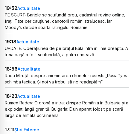
19:52
Actualitate
PE SCURT: Barjele se scufundă greu, cadastrul revine online,
frații Tate cer cauțiune, canotorii români strălucesc, iar
Moody’s decide soarta ratingului României
19:18
Actualitate
UPDATE. Operațiunea de pe brațul Bala intră în linie dreaptă. A
treia barjă a fost scufundată, a patra urmează
18:56
Actualitate
Radu Miruță, despre amenințarea dronelor rusești: „Rusia își va
schimba tactica. Și noi va trebui să ne readaptăm”
18:23
Actualitate
Rumen Radev: O dronă a intrat dinspre România în Bulgaria și a
explodat lângă graniță. Bulgaria: E un aparat folosit pe scară
largă de armata ucraineană
17:11
Știri Externe