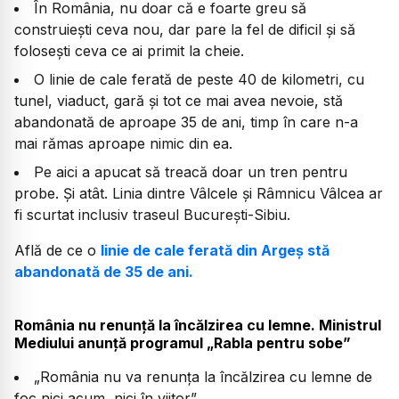
În România, nu doar că e foarte greu să
construiești ceva nou, dar pare la fel de dificil și să
folosești ceva ce ai primit la cheie.
O linie de cale ferată de peste 40 de kilometri, cu
tunel, viaduct, gară și tot ce mai avea nevoie, stă
abandonată de aproape 35 de ani, timp în care n-a
mai rămas aproape nimic din ea.
Pe aici a apucat să treacă doar un tren pentru
probe. Și atât. Linia dintre Vâlcele și Râmnicu Vâlcea ar
fi scurtat inclusiv traseul București-Sibiu.
Află de ce o
linie de cale ferată din Argeș stă
abandonată de 35 de ani.
România nu renunță la încălzirea cu lemne. Ministrul
Mediului anunță programul „Rabla pentru sobe”
„România nu va renunța la încălzirea cu lemne de
foc nici acum, nici în viitor”.