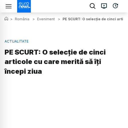
>
România
>
Eveniment
>
PE SCURT: O selecție de cinci articol
ACTUALITATE
PE SCURT: O selecție de cinci
articole cu care merită să îți
începi ziua