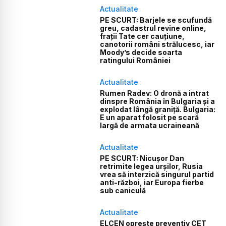
Actualitate
PE SCURT: Barjele se scufundă
greu, cadastrul revine online,
frații Tate cer cauțiune,
canotorii români strălucesc, iar
Moody’s decide soarta
ratingului României
Actualitate
Rumen Radev: O dronă a intrat
dinspre România în Bulgaria și a
explodat lângă graniță. Bulgaria:
E un aparat folosit pe scară
largă de armata ucraineană
Actualitate
PE SCURT: Nicușor Dan
retrimite legea urșilor, Rusia
vrea să interzică singurul partid
anti-război, iar Europa fierbe
sub caniculă
Actualitate
ELCEN oprește preventiv CET