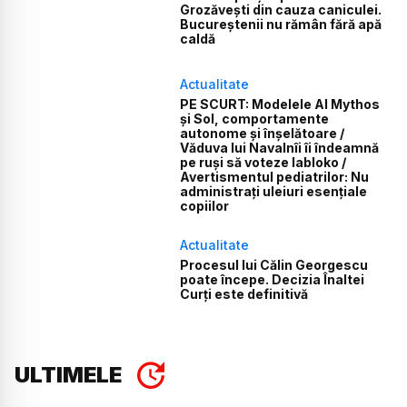
Grozăvești din cauza caniculei.
Bucureștenii nu rămân fără apă
caldă
Actualitate
PE SCURT: Modelele AI Mythos
și Sol, comportamente
autonome și înșelătoare /
Văduva lui Navalnîi îi îndeamnă
pe ruși să voteze Iabloko /
Avertismentul pediatrilor: Nu
administrați uleiuri esențiale
copiilor
Actualitate
Procesul lui Călin Georgescu
poate începe. Decizia Înaltei
Curți este definitivă
ULTIMELE