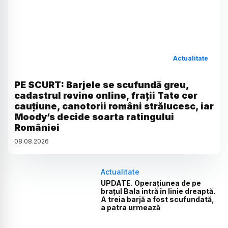
Actualitate
PE SCURT: Barjele se scufundă greu,
cadastrul revine online, frații Tate cer
cauțiune, canotorii români strălucesc, iar
Moody’s decide soarta ratingului
României
08
.
08
.
2026
Actualitate
UPDATE. Operațiunea de pe
brațul Bala intră în linie dreaptă.
A treia barjă a fost scufundată,
a patra urmează