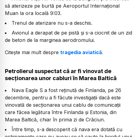
să aterizeze pe burtă pe Aeroportul Internațional
Muan la ora locală 9:03.
Trenul de aterizare nu s-a deschis.
Avionul a derapat de pe pistă și s-a ciocnit de un zid
de beton de la marginea aerodromului.
Citește mai mult despre
tragedia aviatică
.
Petrolierul suspectat că ar fi vinovat de
secționarea unor cabluri în Marea Baltică
Nava Eagle S a fost reținută de Finlanda, pe 26
decembrie, pentru a fi făcute investigații dacă este
vinovată de secționarea unui cablu de comunicații
care făcea legătura între Finlanda și Estonia, din
Marea Baltică, chiar în prima zi de Crăciun.
Între timp, s-a descoperit că nava era dotată cu
echipamente care nu aveau ce să caute la bordul unui