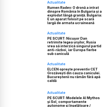
Actualitate
Rumen Radev: O dronă a intrat
dinspre România în Bulgaria și a
explodat lângă graniță. Bulgaria:
E un aparat folosit pe scară
largă de armata ucraineană
Actualitate
PE SCURT: Nicușor Dan
retrimite legea urșilor, Rusia
vrea să interzică singurul partid
anti-război, iar Europa fierbe
sub caniculă
Actualitate
ELCEN oprește preventiv CET
Grozăvești din cauza caniculei.
Bucureștenii nu rămân fără apă
caldă
Actualitate
PE SCURT: Modelele AI Mythos
și Sol, comportamente
autonome și înșelătoare /