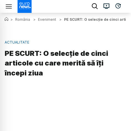
>
România
>
Eveniment
>
PE SCURT: O selecție de cinci articol
ACTUALITATE
PE SCURT: O selecție de cinci
articole cu care merită să îți
începi ziua