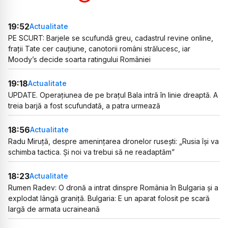
19:52
Actualitate
PE SCURT: Barjele se scufundă greu, cadastrul revine online,
frații Tate cer cauțiune, canotorii români strălucesc, iar
Moody’s decide soarta ratingului României
19:18
Actualitate
UPDATE. Operațiunea de pe brațul Bala intră în linie dreaptă. A
treia barjă a fost scufundată, a patra urmează
18:56
Actualitate
Radu Miruță, despre amenințarea dronelor rusești: „Rusia își va
schimba tactica. Și noi va trebui să ne readaptăm”
18:23
Actualitate
Rumen Radev: O dronă a intrat dinspre România în Bulgaria și a
explodat lângă graniță. Bulgaria: E un aparat folosit pe scară
largă de armata ucraineană