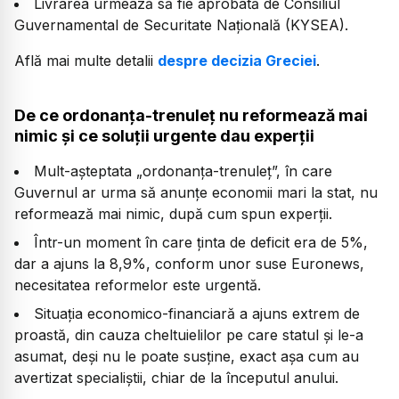
Livrarea urmează să fie aprobată de Consiliul
Guvernamental de Securitate Națională (KYSEA).
Află mai multe detalii
despre decizia Greciei
.
De ce ordonanța-trenuleț nu reformează mai
nimic și ce soluții urgente dau experții
Mult-așteptata „ordonanța-trenuleț”, în care
Guvernul ar urma să anunțe economii mari la stat, nu
reformează mai nimic, după cum spun experții.
Într-un moment în care ținta de deficit era de 5%,
dar a ajuns la 8,9%, conform unor suse Euronews,
necesitatea reformelor este urgentă.
Situația economico-financiară a ajuns extrem de
proastă, din cauza cheltuielilor pe care statul și le-a
asumat, deși nu le poate susține, exact așa cum au
avertizat specialiștii, chiar de la începutul anului.