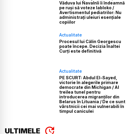
Văduva lui Navalnîi îi îndeamnă
pe ruși să voteze Iabloko /
Avertismentul pediatrilor: Nu
administrați uleiuri esențiale
copiilor
Actualitate
Procesul lui Călin Georgescu
poate începe. Decizia Înaltei
Curți este definitivă
Actualitate
PE SCURT: Abdul El-Sayed,
victorie în alegerile primare
democrate din Michigan / Al
treilea tunel pentru
introducerea migranților din
Belarus în Lituania / De ce sunt
vârstnicii cei mai vulnerabili în
timpul caniculei
ULTIMELE