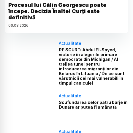
Procesul lui Călin Georgescu poate
începe. Decizia Înaltei Curți este
definitivă
06
.
08
.
2026
Actualitate
PE SCURT: Abdul El-Sayed,
victorie în alegerile primare
democrate din Michigan / Al
treilea tunel pentru
introducerea migranților din
Belarus în Lituania / De ce sunt
vârstnicii cei mai vulnerabili în
timpul caniculei
Actualitate
Scufundarea celor patru barje în
Dunăre ar putea fi amânată
Actualitate