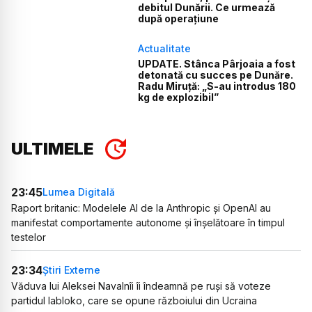
debitul Dunării. Ce urmează
după operațiune
Actualitate
UPDATE. Stânca Pârjoaia a fost
detonată cu succes pe Dunăre.
Radu Miruță: „S-au introdus 180
kg de explozibil”
ULTIMELE
23:45
Lumea Digitală
Raport britanic: Modelele AI de la Anthropic și OpenAI au
manifestat comportamente autonome și înșelătoare în timpul
testelor
23:34
Știri Externe
Văduva lui Aleksei Navalnîi îi îndeamnă pe ruși să voteze
partidul Iabloko, care se opune războiului din Ucraina