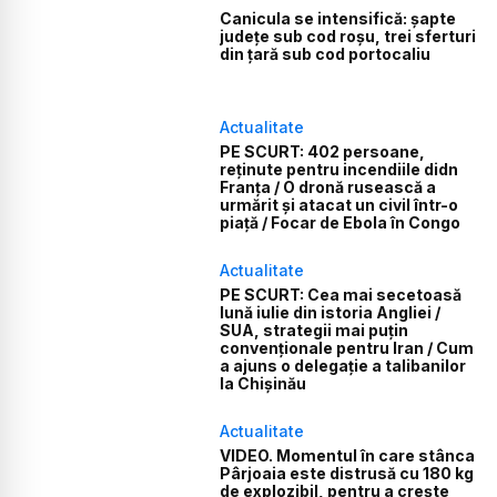
Canicula se intensifică: șapte
județe sub cod roșu, trei sferturi
din țară sub cod portocaliu
Actualitate
PE SCURT: 402 persoane,
reținute pentru incendiile didn
Franța / O dronă rusească a
urmărit și atacat un civil într-o
piață / Focar de Ebola în Congo
Actualitate
PE SCURT: Cea mai secetoasă
lună iulie din istoria Angliei /
SUA, strategii mai puțin
convenționale pentru Iran / Cum
a ajuns o delegație a talibanilor
la Chișinău
Actualitate
VIDEO. Momentul în care stânca
Pârjoaia este distrusă cu 180 kg
de explozibil, pentru a crește