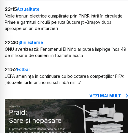
23:15
Actualitate
Noile trenuri electrice cumpărate prin PNRR intră în circulație.
Primele garnituri circulă pe ruta București–Brașov după
aproape un an de întârzieri
22:40
Știri Externe
ONU avertizează: Fenomenul El Niño ar putea împinge încă 49
de milioane de oameni în foamete acută
21:52
Fotbal
UEFA amenință în continuare cu boicotarea competițiilor FIFA:
„Scuzele lui Infantino nu schimbă nimic”
VEZI MAI MULT