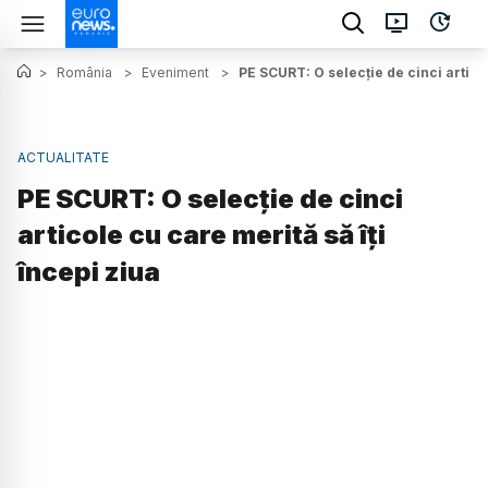
>
România
>
Eveniment
>
PE SCURT: O selecție de cinci articol
ACTUALITATE
PE SCURT: O selecție de cinci
articole cu care merită să îți
începi ziua