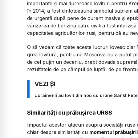
importante și mai dureroase lovituri pentru Kre
în 2014, a fost dintotdeauna simbolul suprem al 
de urgență după pene de curent masive și epui
vânzarea de benzină către civili a fost interzisă
capacitatea agricultorilor ruși, pentru că au nev
​O să vedem că toate aceste lucruri lovesc clar î
grea lovitură, pentru că Moscova nu a putut prot
de cel puțin un deceniu, drept dovada supremă a 
rezultatele de pe câmpul de luptă, de pe frontul
Ucrainenii au lovit din nou cu drone Sankt Peter
Similarități cu prăbușirea URSS
Impactul acestor atacuri asupra societății ruse e
chiar despre similarități cu
momentul prăbușiri