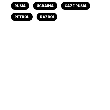
RUSIA
UCRAINA
GAZE RUSIA
PETROL
RĂZBOI