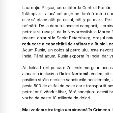
Laurențiu Pleșca, cercetător la Centrul Român d
întâmplare, atacă cel puțin pe două fronturi co
este să atace atât pe uscat, cât și pe mare. ​P
rafinării. De la debutul acestei campanii, Ucrain
petroliere rusești, de la Novorossiisk la Marea N
recent, chiar și la Sankt Petersburg, orașul nata
reducere a capacității de rafinare a Rusiei, c
Acum Rusia, un colos al petrolului, este nevoită
India. Până acum, Rusia exporta în India, dar ve
​Al doilea front pe care Zelenski merge în aceas
atacarea inclusiv a
flotei-fantomă
. Vedem că su
pavilion străin ocolesc sancțiunile occidentale,
peste 500 de astfel de nave care transportă pes
petrol ar fi vândut liber, fără sancțiuni, acești 
vorba de peste 10 miliarde de dolari.
​Mai vedem strategia ucraineană în Crimeea
.