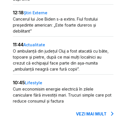
12:18
Știri Externe
Cancerul lui Joe Biden s-a extins. Fiul fostului
președinte american: „Este foarte dureros și
debilitant”
11:44
Actualitate
O ambulanță din județul Cluj a fost atacată cu bâte,
topoare și pietre, după ce mai mulți localnici au
crezut că echipajul face parte din așa-numita
„ambulanță neagră care fură copii”.
10:45
Lifestyle
Cum economisim energie electrică în zilele
caniculare fără investiții mari. Trucuri simple care pot
reduce consumul și factura
VEZI MAI MULT