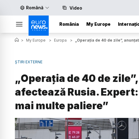
Română
Video
România
My Europe
Internați
>
My Europe
>
Europa
>
„Operația de 40 de zile”, anunța
ȘTIRI EXTERNE
„Operația de 40 de zile”
afectează Rusia. Expert:
mai multe paliere”