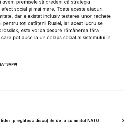
 și avem premisele să credem că strategia
efect social și mai mare. Toate aceste atacuri
tate, dar a existat inclusiv testarea unor rachete
i pentru toți cetățenii Rusiei, iar acest lucru se
ovorossiisk, este vorba despre rămânerea fără
 care pot duce la un colaps social al sistemului în
HATSAPP!
i lideri pregătesc discuțiile de la summitul NATO