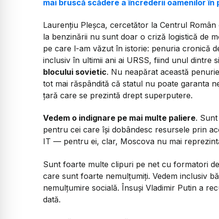
mai bruscă scădere a încrederii oamenilor în 
Laurențiu Pleșca, cercetător la Centrul Român 
la benzinării nu sunt doar o criză logistică de 
pe care l-am văzut în istorie: penuria cronică d
inclusiv în ultimii ani ai URSS, fiind unul dintr
blocului sovietic
. Nu neapărat această penurie
tot mai răspândită că statul nu poate garanta ne
țară care se prezintă drept superputere.
​Vedem o indignare pe mai multe paliere
. Sunt 
pentru cei care își dobândesc resursele prin acea
IT — pentru ei, clar, Moscova nu mai reprezintă 
Sunt foarte multe clipuri pe net cu formatori de
care sunt foarte nemulțumiți. Vedem inclusiv băt
nemulțumire socială. Însuși Vladimir Putin a 
dată.