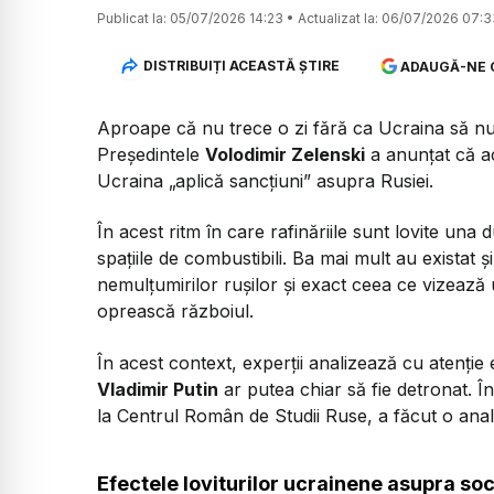
Publicat la:
05/07/2026 14:23
•
Actualizat la:
06/07/2026 07:3
DISTRIBUIȚI ACEASTĂ ȘTIRE
ADAUGĂ-NE 
Aproape că nu trece o zi fără ca Ucraina să nu 
Președintele
Volodimir Zelenski
a anunțat că a
Ucraina
„aplică sancțiuni”
asupra Rusiei.
În acest ritm în care rafinăriile sunt lovite una 
spațiile de combustibili. Ba mai mult au existat și
nemulțumirilor rușilor și exact ceea ce vizează
oprească războiul.
În acest context, experții analizează cu atenție 
Vladimir Putin
ar putea chiar să fie detronat. Î
la Centrul Român de Studii Ruse, a făcut o anali
Efectele loviturilor ucrainene asupra soc