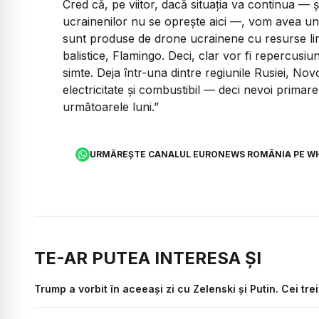
​Cred că, pe viitor, dacă situația va continua —
ucrainenilor nu se oprește aici —, vom avea un 
sunt produse de drone ucrainene cu resurse limi
balistice, Flamingo. Deci, clar vor fi repercusiun
simte. Deja într-una dintre regiunile Rusiei, N
electricitate și combustibil — deci nevoi primare
următoarele luni.”
URMĂREȘTE CANALUL EURONEWS ROMÂNIA PE W
TE-AR PUTEA INTERESA ȘI
Trump a vorbit în aceeași zi cu Zelenski și Putin. Cei tre