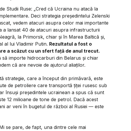
e Studii Ruse: ​
„Cred că Ucraina nu atacă la
mplementare. Deci strategia președintelui Zelenski
e uscat, vedem atacuri asupra celor mai importante
a a lansat 40 de atacuri asupra infrastructurii
eagră, la Primorsk, chiar și în Marea Baltică și,
l al lui Vladimir Putin.
Rezultatul a fost o
are a scăzut cu un sfert față de anul trecut.
 să importe hidrocarburi din Belarus și chiar
dem că are nevoie de ajutorul aliaților.
tă strategie, care a început din primăvară, este
te de petroliere care transportă țiței rusesc sub
 iar însuși președintele ucrainean a spus că sunt
te 12 milioane de tone de petrol. Dacă acest
bani ar veni în bugetul de război al Rusiei — este
 Mi se pare, de fapt, una dintre cele mai