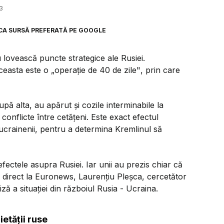
3
CA SURSĂ PREFERATĂ PE GOOGLE
lovească puncte strategice ale Rusiei.
ceasta este o
„operație de 40 de zile"
, prin care
după alta, au apărut și cozile interminabile la
 conflicte între cetățeni. Este exact efectul
 ucrainenii, pentru a determina Kremlinul să
efectele asupra Rusiei. Iar unii au prezis chiar că
n direct la Euronews, Laurențiu Pleșca, cercetător
ză a situației din războiul Rusia - Ucraina.
ietății ruse