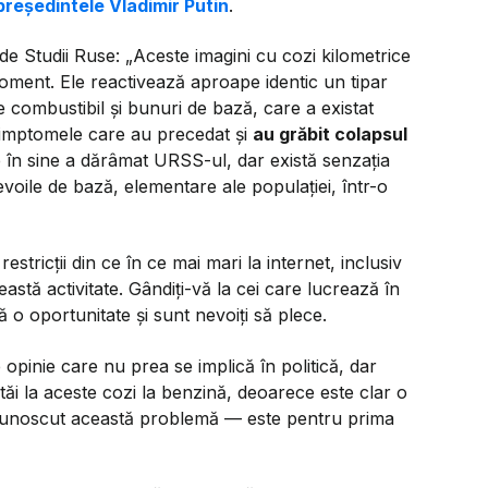
președintele Vladimir Putin
.
de Studii Ruse:
​„​Aceste imagini cu cozi kilometrice
moment. Ele reactivează aproape identic un tipar
e combustibil și bunuri de bază, care a existat
e simptomele care au precedat și
au grăbit colapsul
 în sine a dărâmat URSS-ul, dar există senzația
voile de bază, elementare ale populației, într-o
restricții din ce în ce mai mari la internet, inclusiv
stă activitate. Gândiți-vă la cei care lucrează în
o oportunitate și sunt nevoiți să plece.
 opinie care nu prea se implică în politică, dar
ăi la aceste cozi la benzină, deoarece este clar o
recunoscut această problemă — este pentru prima