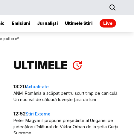
ic
Emisiuni
Jurnaliști
Ultimele Stiri
Live
te paliere”
ULTIMELE
13:20
Actualitate
ANM: România a scăpat pentru scurt timp de caniculă.
Un nou val de căldură lovește țara de luni
12:52
Știri Externe
Péter Magyar îl propune președinte al Ungariei pe
judecătorul înlăturat de Viktor Orban de la șefia Curții
Supreme