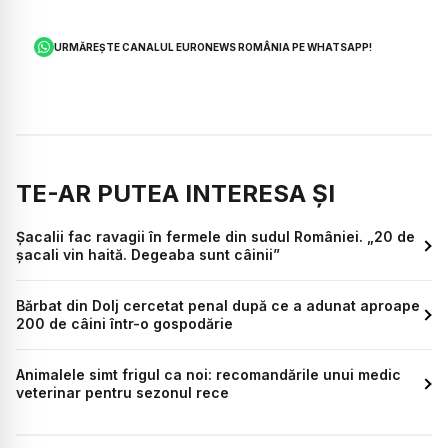
URMĂREȘTE CANALUL EURONEWS ROMÂNIA PE WHATSAPP!
TE-AR PUTEA INTERESA ȘI
Șacalii fac ravagii în fermele din sudul României. „20 de
șacali vin haită. Degeaba sunt câinii”
Bărbat din Dolj cercetat penal după ce a adunat aproape
200 de câini într-o gospodărie
Animalele simt frigul ca noi: recomandările unui medic
veterinar pentru sezonul rece