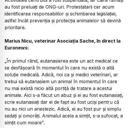
Activitatea centrului a fost suspendată, iar câinii rămași
au fost preluați de ONG-uri. Protestatarii cer acum
identificarea responsabililor și schimbarea legislației,
astfel încât prevenția și protecția animalelor să devină
prioritare.
Marius Nicu, veterinar Asociația Sache, în direct la
Euronews:
„În primul rând, eutanasierea este un act medical ce
se desfășoară în momentul în care nu există o altă
soluție medicală. Adică, noi ca și medici veterinari, ar
trebui să eutanasiem un animal în momentul în care
nu mai există nicio altă portiță de tratare a acestui
animale. Aici s-a făcut un abuz și ei au fost eutanasiați,
scrie eutanasiați dar ei de fapt au fost uciși pentru că
nu au nici un anestezic. Adică, ei au fost pur și simplu
sedați și omorâți. Animalul acela a simțit, s-a sufocat, a
simțit cum moare”
.