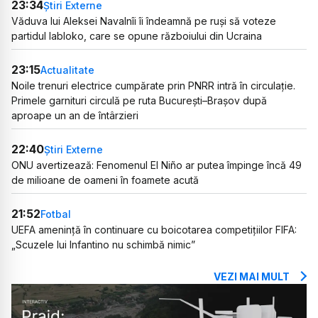
23:34
Știri Externe
Văduva lui Aleksei Navalnîi îi îndeamnă pe ruși să voteze
partidul Iabloko, care se opune războiului din Ucraina
23:15
Actualitate
Noile trenuri electrice cumpărate prin PNRR intră în circulație.
Primele garnituri circulă pe ruta București–Brașov după
aproape un an de întârzieri
22:40
Știri Externe
ONU avertizează: Fenomenul El Niño ar putea împinge încă 49
de milioane de oameni în foamete acută
21:52
Fotbal
UEFA amenință în continuare cu boicotarea competițiilor FIFA:
„Scuzele lui Infantino nu schimbă nimic”
VEZI MAI MULT