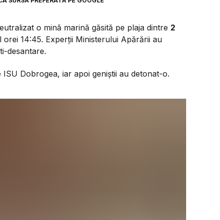
CA SURSĂ PREFERATĂ PE GOOGLE
eutralizat o mină marină găsită pe plaja dintre
2
ul orei 14:45. Experții Ministerului Apărării au
ti-desantare.
e ISU Dobrogea, iar apoi geniștii au detonat-o.