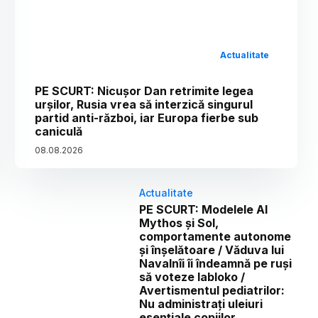
Actualitate
PE SCURT: Nicușor Dan retrimite legea
urșilor, Rusia vrea să interzică singurul
partid anti-război, iar Europa fierbe sub
caniculă
08
.
08
.
2026
Actualitate
PE SCURT: Modelele AI
Mythos și Sol,
comportamente autonome
și înșelătoare / Văduva lui
Navalnîi îi îndeamnă pe ruși
să voteze Iabloko /
Avertismentul pediatrilor:
Nu administrați uleiuri
esențiale copiilor