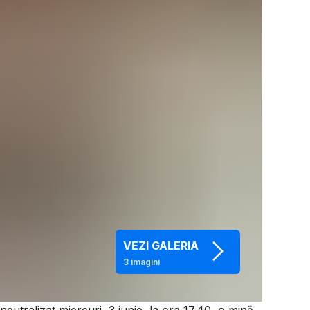
VEZI GALERIA
3
imagini
utralizat miercuri, 3 iunie, la ora 17.40, o mină