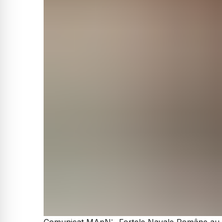
Comunicat MApN:
„Forțele Navale Române au ne