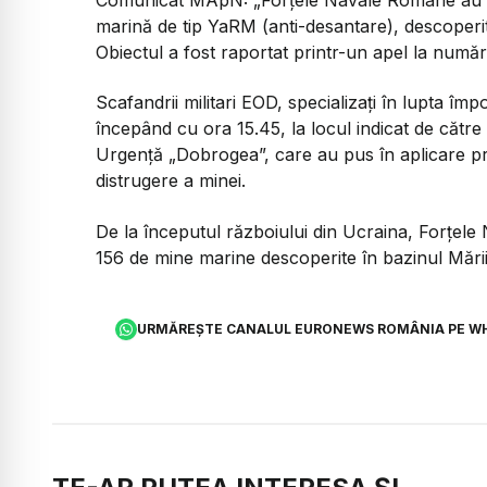
marină de tip YaRM (anti-desantare), descoperită
Obiectul a fost raportat printr-un apel la număru
Scafandrii militari EOD, specializați în lupta împ
începând cu ora 15.45, la locul indicat de către 
Urgență „Dobrogea”, care au pus în aplicare pro
distrugere a minei.
De la începutul războiului din Ucraina, Forțel
156 de mine marine descoperite în bazinul Mări
URMĂREȘTE CANALUL EURONEWS ROMÂNIA PE W