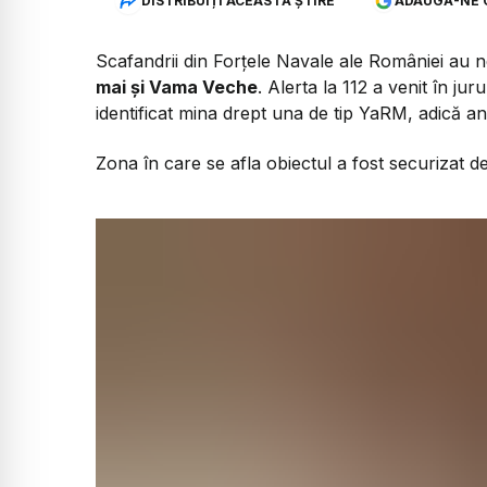
DISTRIBUIȚI ACEASTĂ ȘTIRE
ADAUGĂ-NE 
Scafandrii din Forțele Navale ale României au n
mai și Vama Veche
. Alerta la 112 a venit în jur
identificat mina drept una de tip YaRM, adică an
Zona în care se afla obiectul a fost securizat d