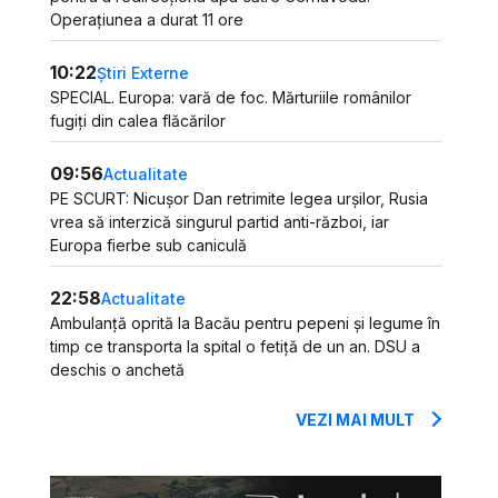
Operațiunea a durat 11 ore
10:22
Știri Externe
SPECIAL. Europa: vară de foc. Mărturiile românilor
fugiți din calea flăcărilor
09:56
Actualitate
PE SCURT: Nicușor Dan retrimite legea urșilor, Rusia
vrea să interzică singurul partid anti-război, iar
Europa fierbe sub caniculă
22:58
Actualitate
Ambulanță oprită la Bacău pentru pepeni și legume în
timp ce transporta la spital o fetiță de un an. DSU a
deschis o anchetă
VEZI MAI MULT