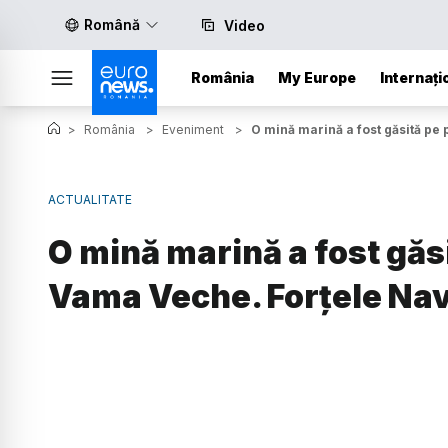
Română
Video
România
My Europe
Internați
>
România
>
Eveniment
>
O mină marină a fost găsită pe 
ACTUALITATE
O mină marină a fost găsi
Vama Veche. Forțele Nav