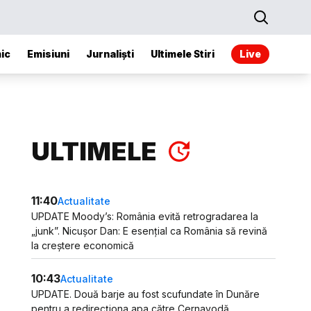
ic
Emisiuni
Jurnaliști
Ultimele Stiri
Live
ULTIMELE
11:40
Actualitate
UPDATE Moody’s: România evită retrogradarea la
„junk”. Nicușor Dan: E esențial ca România să revină
la creștere economică
10:43
Actualitate
UPDATE. Două barje au fost scufundate în Dunăre
pentru a redirecționa apa către Cernavodă.