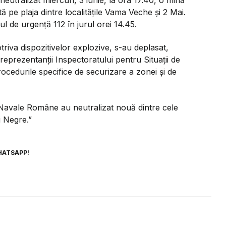
 pe plaja dintre localitățile Vama Veche și 2 Mai.
l de urgență 112 în jurul orei 14.45.
otriva dispozitivelor explozive, s-au deplasat,
reprezentanții Inspectoratului pentru Situații de
cedurile specifice de securizare a zonei și de
e Navale Române au neutralizat nouă dintre cele
i Negre.”
HATSAPP!