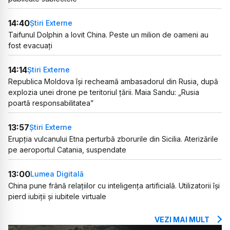
14:40
Știri Externe
Taifunul Dolphin a lovit China. Peste un milion de oameni au
fost evacuați
14:14
Știri Externe
Republica Moldova își recheamă ambasadorul din Rusia, după
explozia unei drone pe teritoriul țării. Maia Sandu: „Rusia
poartă responsabilitatea”
13:57
Știri Externe
Erupția vulcanului Etna perturbă zborurile din Sicilia. Aterizările
pe aeroportul Catania, suspendate
13:00
Lumea Digitală
China pune frână relațiilor cu inteligența artificială. Utilizatorii își
pierd iubiții și iubitele virtuale
VEZI MAI MULT