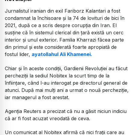
Jurnalistul iranian din exil Fariborz Kalantari a fost
condamnat la închisoare și la 74 de lovituri de bici în
2021, după ce a scris despre corupția din Iran. El
susține că în sistemul clerical din țară există un cerc
interior și unul exterior. Familia Kharrazi făcea parte
din primul și este considerată foarte apropiată de
fostul lider,
ayatollahul Ali Khamenei.
Chiar și în aceste condiții, Gardienii Revoluției au făcut
percheziții la sediul Nobitex la scurt timp de la
înființare, când l-au interogat pe directorul general de
atunci. După mai mulți ani a urmat o nouă percheziție,
iar managerul a fost arestat.
Agenția Reuters a precizat că nu a găsit niciun indiciu
că ar fi fost acuzat vreodată de ceva.
Un comunicat al Nobitex afirmă că nici frații care au