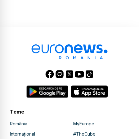
Teme
România
MyEurope
Internațional
#TheCube