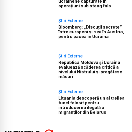
ucrainene capturate în
operațiuni sub steag fals
Știri Externe
Bloomberg: „Discuții secrete”
între europeni și ruși în Austria,
pentru pacea în Ucraina
Știri Externe
Republica Moldova și Ucraina
evaluează scăderea critică a
nivelului Nistrului și pregătesc
măsuri
Știri Externe
Lituania descoperă un al treilea
tunel folosit pentru
introducerea ilegală a
migranților din Belarus