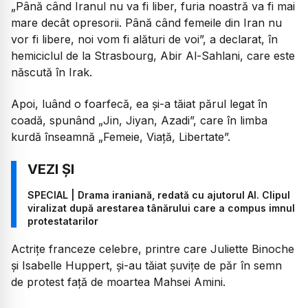
„Până când Iranul nu va fi liber, furia noastră va fi mai
mare decât opresorii. Până când femeile din Iran nu
vor fi libere, noi vom fi alături de voi”, a declarat, în
hemiciclul de la Strasbourg, Abir Al-Sahlani, care este
născută în Irak.
Apoi, luând o foarfecă, ea şi-a tăiat părul legat în
coadă, spunând „Jin, Jiyan, Azadi”, care în limba
kurdă înseamnă „Femeie, Viaţă, Libertate”.
SPECIAL | Drama iraniană, redată cu ajutorul AI. Clipul
viralizat după arestarea tânărului care a compus imnul
protestatarilor
Actriţe franceze celebre, printre care Juliette Binoche
şi Isabelle Huppert, şi-au tăiat şuviţe de păr în semn
de protest faţă de moartea Mahsei Amini.