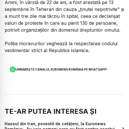
Amini, în vârstă de 22 de ani, a fost arestată pe 13
septembrie în Teheran din cauza „ţinutei nepotrivite” şi
a murit trei zile mai târziu în spital, ceea ce declanşat
valuri de proteste în care au pierit 130 de persoane,
potrivit organizaţiilor din domeniul drepturilor omului.
Poliţia moravurilor veghează la respectarea codului
vestimentar strict al Republicii Islamice.
URMĂREȘTE CANALUL EURONEWS ROMÂNIA PE WHATSAPP!
TE-AR PUTEA INTERESA ȘI
Haosul din Iran, povestit de cetățeni, la Euronews
România: „Au ucis oameni care au fost contra acestui