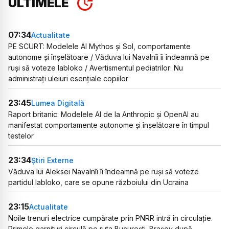
ULTIMELE
07:34
Actualitate
PE SCURT: Modelele AI Mythos și Sol, comportamente
autonome și înșelătoare / Văduva lui Navalnîi îi îndeamnă pe
ruși să voteze Iabloko / Avertismentul pediatrilor: Nu
administrați uleiuri esențiale copiilor
23:45
Lumea Digitală
Raport britanic: Modelele AI de la Anthropic și OpenAI au
manifestat comportamente autonome și înșelătoare în timpul
testelor
23:34
Știri Externe
Văduva lui Aleksei Navalnîi îi îndeamnă pe ruși să voteze
partidul Iabloko, care se opune războiului din Ucraina
23:15
Actualitate
Noile trenuri electrice cumpărate prin PNRR intră în circulație.
Primele garnituri circulă pe ruta București–Brașov după