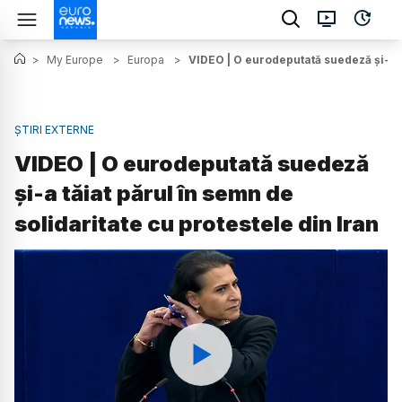
>
My Europe
>
Europa
>
VIDEO | O eurodeputată suedeză şi-a tă
ȘTIRI EXTERNE
VIDEO | O eurodeputată suedeză
şi-a tăiat părul în semn de
solidaritate cu protestele din Iran
Watch