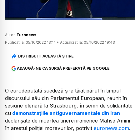
Autor:
Euronews
Publicat la:
05/10/2022 13:14
•
Actualizat la:
05/10/2022 19:43
DISTRIBUIȚI ACEASTĂ ȘTIRE
ADAUGĂ-NE CA SURSĂ PREFERATĂ PE GOOGLE
O eurodeputată suedeză şi-a tăiat părul în timpul
discursului său din Parlamentul European, reunit în
sesiune plenară la Strasbourg, în semn de solidaritate
cu
demonstraţiile antiguvernamentale din Iran
declanşate de moartea tinerei iranience Mahsa Amini
în arestul poliţiei moravurilor, potrivit
euronews.com
.