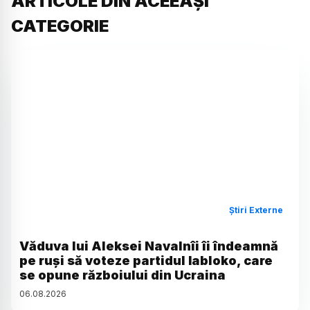
ARTICOLE DIN ACEEAȘI
CATEGORIE
Știri Externe
Văduva lui Aleksei Navalnîi îi îndeamnă
pe ruși să voteze partidul Iabloko, care
se opune războiului din Ucraina
06
.
08
.
2026