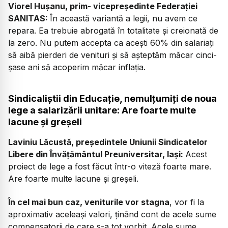
Viorel Hușanu, prim- vicepreședinte Federației
SANITAS:
În această variantă a legii, nu avem ce
repara. Ea trebuie abrogată în totalitate și creionată de
la zero. Nu putem accepta ca acești 60% din salariați
să aibă pierderi de venituri și să așteptăm măcar cinci-
șase ani să acoperim măcar inflația.
Sindicaliștii din Educație, nemulțumiți de noua
lege a salarizării unitare: Are foarte multe
lacune și greșeli
Laviniu Lăcustă, președintele Uniunii Sindicatelor
Libere din Învăţământul Preuniversitar, Iași:
Acest
proiect de lege a fost făcut într-o viteză foarte mare.
Are foarte multe lacune și greșeli.
În cel mai bun caz, veniturile vor stagna
, vor fi la
aproximativ aceleași valori, ținând cont de acele sume
compensatorii de care s-a tot vorbit. Acele sume