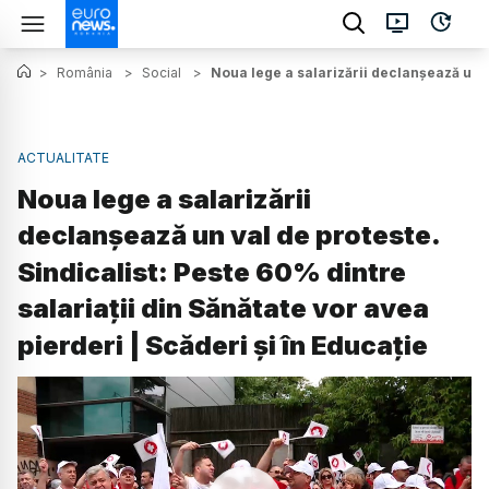
>
România
>
Social
>
Noua lege a salarizării declanșează un va
ACTUALITATE
Noua lege a salarizării
declanșează un val de proteste.
Sindicalist: Peste 60% dintre
salariații din Sănătate vor avea
pierderi | Scăderi și în Educație