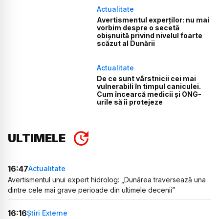
Actualitate
Avertismentul experților: nu mai
vorbim despre o secetă
obișnuită privind nivelul foarte
scăzut al Dunării
Actualitate
De ce sunt vârstnicii cei mai
vulnerabili în timpul caniculei.
Cum încearcă medicii și ONG-
urile să îi protejeze
ULTIMELE
16:47
Actualitate
Avertismentul unui expert hidrolog: „Dunărea traversează una
dintre cele mai grave perioade din ultimele decenii”
16:16
Știri Externe