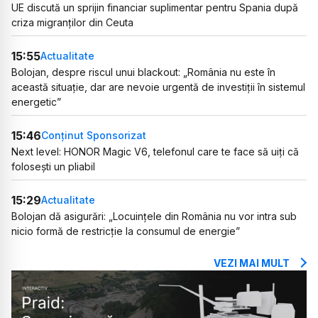
UE discută un sprijin financiar suplimentar pentru Spania după
criza migranților din Ceuta
15:55
Actualitate
Bolojan, despre riscul unui blackout: „România nu este în
această situație, dar are nevoie urgentă de investiții în sistemul
energetic”
15:46
Conținut Sponsorizat
Next level: HONOR Magic V6, telefonul care te face să uiți că
folosești un pliabil
15:29
Actualitate
Bolojan dă asigurări: „Locuințele din România nu vor intra sub
nicio formă de restricție la consumul de energie”
VEZI MAI MULT