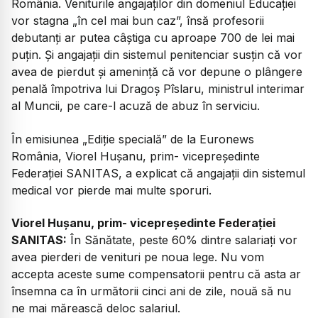
România. Veniturile angajaților din domeniul Educației
vor stagna „în cel mai bun caz”, însă profesorii
debutanți ar putea câștiga cu aproape 700 de lei mai
puțin. Și angajații din sistemul penitenciar susțin că vor
avea de pierdut și amenință că vor depune o plângere
penală împotriva lui Dragoș Pîslaru, ministrul interimar
al Muncii, pe care-l acuză de abuz în serviciu.
În emisiunea „Ediție specială” de la Euronews
România, Viorel Hușanu, prim- vicepreședinte
Federației SANITAS, a explicat că angajații din sistemul
medical vor pierde mai multe sporuri.
Viorel Hușanu, prim- vicepreședinte Federației
SANITAS:
În Sănătate, peste 60% dintre salariați vor
avea pierderi de venituri pe noua lege. Nu vom
accepta aceste sume compensatorii pentru că asta ar
însemna ca în următorii cinci ani de zile, nouă să nu
ne mai mărească deloc salariul.