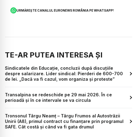
URMĂREȘTE CANALUL EURONEWS ROMÂNIA PE WHATSAPP!
TE-AR PUTEA INTERESA ȘI
Sindicatele din Educație, concluzii după discuțiile
despre salarizare. Lider sindical: Pierderi de 600-700
de lei. „Dacă va fi cazul, vom organiza și proteste”
Transalpina se redeschide pe 29 mai 2026. În ce
perioadă și în ce intervale se va circula
Tronsonul Târgu Neamț – Târgu Frumos al Autostrăzii
Unirii (A8), primul contract cu finanțare prin programul
SAFE. Cât costă și când va fi gata drumul