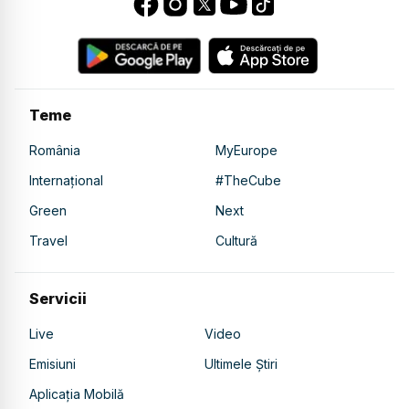
Teme
România
MyEurope
Internațional
#TheCube
Green
Next
Travel
Cultură
Servicii
Live
Video
Emisiuni
Ultimele Știri
Aplicația Mobilă