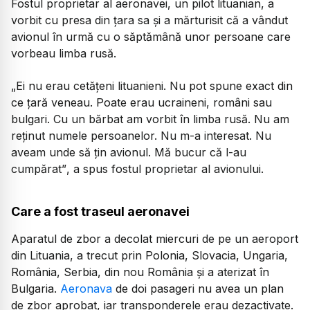
Fostul proprietar al aeronavei, un pilot lituanian, a
vorbit cu presa din țara sa și a mărturisit că a vândut
avionul în urmă cu o săptămână unor persoane care
vorbeau limba rusă.
„Ei nu erau cetățeni lituanieni. Nu pot spune exact din
ce țară veneau. Poate erau ucraineni, români sau
bulgari. Cu un bărbat am vorbit în limba rusă. Nu am
reținut numele persoanelor. Nu m-a interesat. Nu
aveam unde să țin avionul. Mă bucur că l-au
cumpărat”
, a spus fostul proprietar al avionului.
Care a fost traseul aeronavei
Aparatul de zbor a decolat miercuri de pe un aeroport
din Lituania, a trecut prin Polonia, Slovacia, Ungaria,
România, Serbia, din nou România și a aterizat în
Bulgaria.
Aeronava
de doi pasageri nu avea un plan
de zbor aprobat, iar transponderele erau dezactivate.