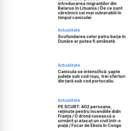
introducerea migranților din
Belarus în Lituania / De ce sunt
vârstnicii cei mai vulnerabili în
timpul caniculei
Actualitate
Scufundarea celor patru barje în
Dunăre ar putea fi amânată
Actualitate
Canicula se intensifică: șapte
județe sub cod roșu, trei sferturi
din țară sub cod portocaliu
Actualitate
PE SCURT: 402 persoane,
reținute pentru incendiile didn
Franța / O dronă rusească a
urmărit și atacat un civil într-o
piață / Focar de Ebola în Congo