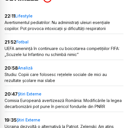
22:11
Lifestyle
Avertismentul pediatrilor: Nu administrați uleiuri esențiale
copiilor. Pot provoca intoxicații și dificultăți respiratorii
21:52
Fotbal
UEFA amenință în continuare cu boicotarea competițiilor FIFA:
„Scuzele lui Infantino nu schimbă nimic”
20:58
Analiză
Studiu: Copiii care folosesc rețelele sociale de mici au
rezultate școlare mai slabe
20:47
Știri Externe
Comisia Europeană avertizează România: Modificările la legea
decarbonizării pot pune în pericol fondurile din PNRR
19:35
Știri Externe
Ucraina dezvoltă o alternativă la Patriot. Zelenski: Am atins