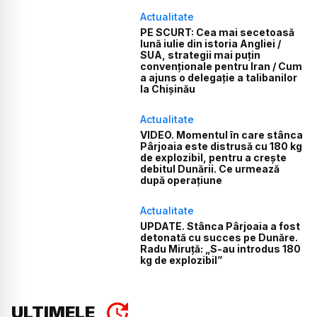
Actualitate
PE SCURT: Cea mai secetoasă
lună iulie din istoria Angliei /
SUA, strategii mai puțin
convenționale pentru Iran / Cum
a ajuns o delegație a talibanilor
la Chișinău
Actualitate
VIDEO. Momentul în care stânca
Pârjoaia este distrusă cu 180 kg
de explozibil, pentru a crește
debitul Dunării. Ce urmează
după operațiune
Actualitate
UPDATE. Stânca Pârjoaia a fost
detonată cu succes pe Dunăre.
Radu Miruță: „S-au introdus 180
kg de explozibil”
ULTIMELE