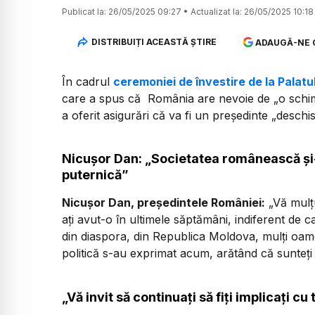
Publicat la:
26/05/2025 09:27
•
Actualizat la:
26/05/2025 10:18
DISTRIBUIȚI ACEASTĂ ȘTIRE
ADAUGĂ-NE 
În cadrul
ceremoniei de învestire de la Palatu
care a spus că România are nevoie de „o schi
a oferit asigurări că va fi un președinte „deschis
Nicușor Dan: „Societatea românească și-a
puternică”
Nicușor Dan, președintele României:
„Vă mulț
ați avut-o în ultimele săptămâni, indiferent de 
din diaspora, din Republica Moldova, mulți oa
politică s-au exprimat acum, arătând că sunteți 
„Vă invit să continuați să fiți implicați c