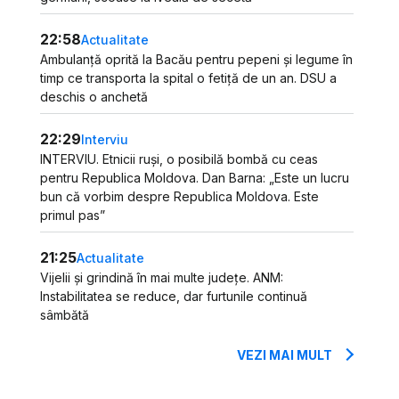
22:58
Actualitate
Ambulanță oprită la Bacău pentru pepeni și legume în
timp ce transporta la spital o fetiță de un an. DSU a
deschis o anchetă
22:29
Interviu
INTERVIU. Etnicii ruși, o posibilă bombă cu ceas
pentru Republica Moldova. Dan Barna: „Este un lucru
bun că vorbim despre Republica Moldova. Este
primul pas”
21:25
Actualitate
Vijelii și grindină în mai multe județe. ANM:
Instabilitatea se reduce, dar furtunile continuă
sâmbătă
VEZI MAI MULT