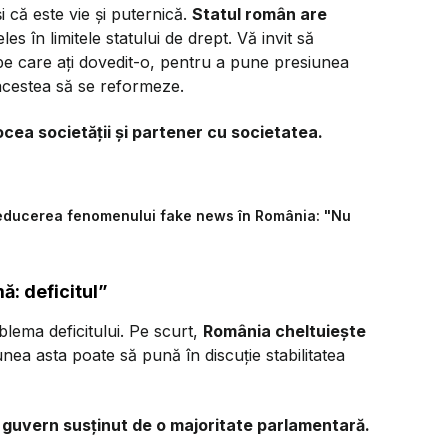
 că este vie și puternică.
Statul român are
les în limitele statului de drept. Vă invit să
lă pe care ați dovedit-o, pentru a pune presiunea
a acestea să se reformeze.
ocea societății și partener cu societatea.
reducerea fenomenului fake news în România: "Nu
: deficitul”
ema deficitului. Pe scurt,
România cheltuiește
nea asta poate să pună în discuție stabilitatea
n guvern susținut de o majoritate parlamentară.