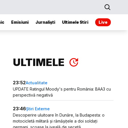
ic
Emisiuni
Jurnaliști
Ultimele Stiri
Live
ULTIMELE
23:52
Actualitate
UPDATE Ratingul Moody's pentru România: BAA3 cu
perspectivă negativă
23:46
Știri Externe
Descoperire uluitoare în Dunăre, la Budapesta: o
motocicletă militară și rămășițele a doi soldați
germani, scoase la iveală de secetă