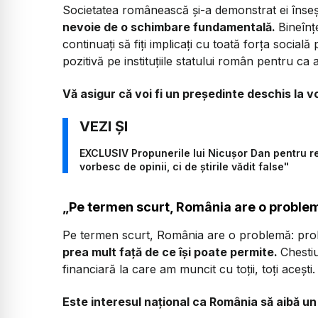
Societatea românească și-a demonstrat ei înseși
nevoie de o schimbare fundamentală.
Bineînțe
continuați să fiți implicați cu toată forța socia
pozitivă pe instituțiile statului român pentru c
Vă asigur că voi fi un președinte deschis la v
EXCLUSIV Propunerile lui Nicușor Dan pentru 
vorbesc de opinii, ci de știrile vădit false"
„Pe termen scurt, România are o problemă
Pe termen scurt, România are o problemă: probl
prea mult față de ce își poate permite.
Chestiu
financiară la care am muncit cu toții, toți acești.
Este interesul național ca România să aibă u