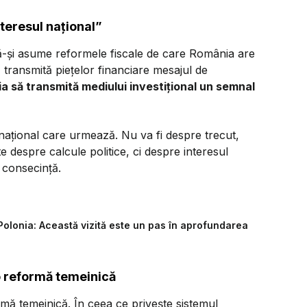
nteresul național”
să-și asume reformele fiscale de care România are
 transmită piețelor financiare mesajul de
ia să transmită mediului investițional un semnal
l național care urmează. Nu va fi despre trecut,
te despre calcule politice, ci despre interesul
 consecință.
Polonia: Această vizită este un pas în aprofundarea
o reformă temeinică
ă temeinică. În ceea ce privește sistemul