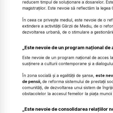
reducem timpul de soluționare a dosarelor. Est
magistraților. Este nevoie să reflectăm la legea
În ceea ce privește mediul, este nevoie de o refo
extindere a activității Gărzii de Mediu, de o re
dezvoltarea urbană, de o stimulare a gestionării 
„Este nevoie de un program național de 
Este nevoie de un program național de acces la 
susținere a culturii contemporane și a dialogului
În zona socială și a egalității de șanse,
este nev
de pensii,
de reforma sistemului de prestații soc
comunități, de dezvoltarea unui sistem de îngriji
obstacolelor la accesul femeilor la piața muncii
„Este nevoie de consolidarea relațiilor 