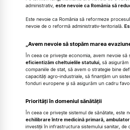
administrativ,
este nevoie ca România să reducă
Este nevoie ca România să reformeze procesul 
nevoie de o reformă administrativ-teritorială.
Es
„Avem nevoie să stopăm marea evaziune
În ceea ce privește economia, avem nevoie să 
eficientizăm cheltuielile statului,
să asigurăm 
companiile de stat, să avem o strategie bine de
capacități agro-industriale, să finanțăm un siste
fonduri europene și să asigurăm un cadru favorab
Priorități în domeniul sănătății
În ceea ce privește sistemul de sănătate, este ne
echilibrare între medicină primară, ambulatori
investiții în infrastructura sistemului sanitar, d