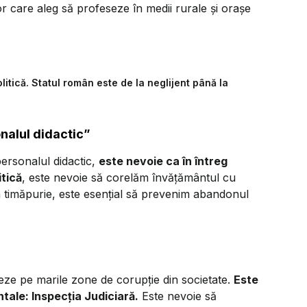
or care aleg să profeseze în medii rurale și orașe
litică. Statul român este de la neglijent până la
nalul didactic”
personalul didactic,
este nevoie ca în întreg
tică
, este nevoie să corelăm învățământul cu
ia timăpurie, este esențial să prevenim abandonul
zeze pe marile zone de corupție din societate.
Este
tale: Inspecția Judiciară.
Este nevoie să