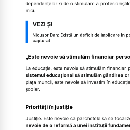
dependențelor și de o stimulare a profesioniștil
mici.
Nicușor Dan: Există un deficit de implicare în po
capturat
„Este nevoie să stimulăm financiar perso
La educație, este nevoie să stimulăm financiar 
sistemul educațional să stimulăm gândirea cri
piața muncii, este nevoie să investim în educaț
școlar.
Priorități în justiție
Justiție. Este nevoie ca parchetele să se focali
nevoie de o reformă a unei instituții fundamen