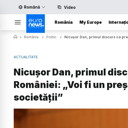
Română
Video
România
My Europe
Internați
>
România
>
Politic
>
Nicușor Dan, primul discurs ca preș
ACTUALITATE
Nicușor Dan, primul disc
României: „Voi fi un pre
societății”