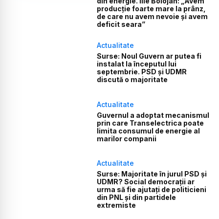
din energie. Ilie Bolojan: „Avem
producție foarte mare la prânz,
de care nu avem nevoie și avem
deficit seara”
Actualitate
Surse: Noul Guvern ar putea fi
instalat la începutul lui
septembrie. PSD și UDMR
discută o majoritate
Actualitate
Guvernul a adoptat mecanismul
prin care Transelectrica poate
limita consumul de energie al
marilor companii
Actualitate
Surse: Majoritate în jurul PSD și
UDMR? Social democrații ar
urma să fie ajutați de politicieni
din PNL și din partidele
extremiste