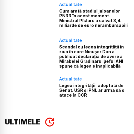
Actualitate
Cum arată stadiul jaloanelor
PNRR în acest moment.
Ministrul Pîslaru a salvat 3,4
miliarde de euro nerambursabili
Actualitate
Scandal cu legea integrității în
ziua în care Nicușor Dan a
publicat declarația de avere a
Mirabelei Grădinaru. Șeful ANI
spune că legea e inaplicabilă
Actualitate
Legea integrității, adoptată de
Senat. USR și PNL ar urma să o
atace la CCR
ULTIMELE