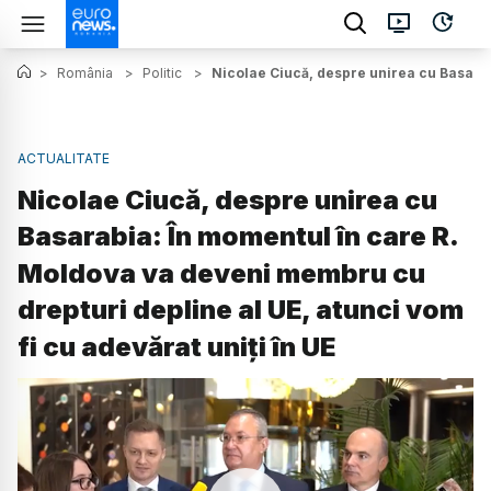
>
România
>
Politic
>
Nicolae Ciucă, despre unirea cu Basarab
ACTUALITATE
Nicolae Ciucă, despre unirea cu
Basarabia: În momentul în care R.
Moldova va deveni membru cu
drepturi depline al UE, atunci vom
fi cu adevărat uniţi în UE