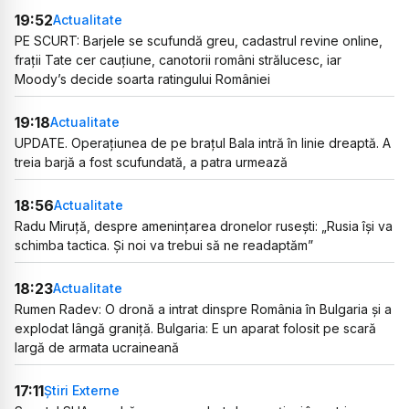
19:52
Actualitate
PE SCURT: Barjele se scufundă greu, cadastrul revine online,
frații Tate cer cauțiune, canotorii români strălucesc, iar
Moody’s decide soarta ratingului României
19:18
Actualitate
UPDATE. Operațiunea de pe brațul Bala intră în linie dreaptă. A
treia barjă a fost scufundată, a patra urmează
18:56
Actualitate
Radu Miruță, despre amenințarea dronelor rusești: „Rusia își va
schimba tactica. Și noi va trebui să ne readaptăm”
18:23
Actualitate
Rumen Radev: O dronă a intrat dinspre România în Bulgaria și a
explodat lângă graniță. Bulgaria: E un aparat folosit pe scară
largă de armata ucraineană
17:11
Știri Externe