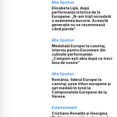
Alte Sporturi
Elisabeta Lipă, după
performanța istorică de la
Europene: „N-am trăit niciodată
o asemenea bucurie. Această
generație nu se resemnează
când pierde”
Alte Sporturi
Medaliații Europei la canotaj,
interviu pentru Euronews din
culisele performanței:
„Campion ești abia după ce treci
linia de sosire”
Alte Sporturi
România, liderul Europei la
canotaj: șase titluri europene și
opt medalii în total la
Campionatele Europene de la
Varese
Entertainment
Cristiano Ronaldo și Georgina