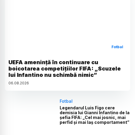
Fotbal
UEFA amenință în continuare cu
boicotarea competițiilor FIFA: „Scuzele
lui Infantino nu schimbă nimic”
06
.
08
.
2026
Fotbal
Legendarul Luis Figo cere
demisia lui Gianni Infantino de la
șefia FIFA: „Cel mai josnic, mai
perfid și mai laș comportament”