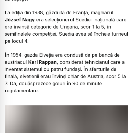
La ediția din 1938, găzduită de Franța, maghiarul
József Nagy
era selecționerul Suediei, națională care
era învinsă categoric de Ungaria, scor 1 la 5, în
semifinalele competiției. Suedia avea să încheie turneul
pe locul 4.
În 1954, gazda Elveția era condusă de pe bancă de
austriacul
Karl Rappan
, considerat tehnicianul care a
inventat sistemul cu patru fundași. În sferturile de
finală, elvețienii erau învinși chiar de Austria, scor 5 la
7. Da, douăsprezece goluri în 90 de minute
regulamentare.