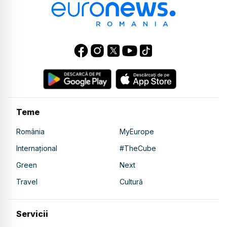
Teme
România
MyEurope
Internațional
#TheCube
Green
Next
Travel
Cultură
Servicii