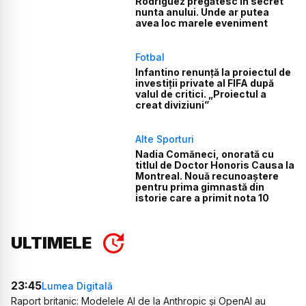
Rodriguez pregătesc în secret
nunta anului. Unde ar putea
avea loc marele eveniment
Fotbal
Infantino renunță la proiectul de
investiții private al FIFA după
valul de critici. „Proiectul a
creat diviziuni”
Alte Sporturi
Nadia Comăneci, onorată cu
titlul de Doctor Honoris Causa la
Montreal. Nouă recunoaștere
pentru prima gimnastă din
istorie care a primit nota 10
ULTIMELE
23:45
Lumea Digitală
Raport britanic: Modelele AI de la Anthropic și OpenAI au