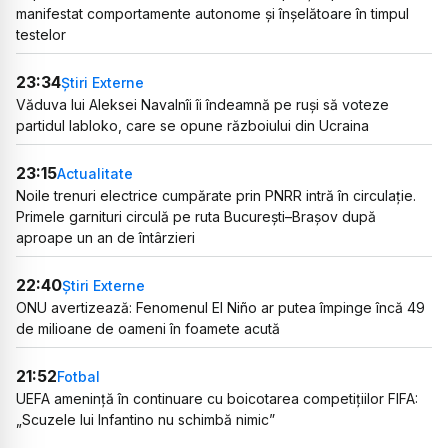
manifestat comportamente autonome și înșelătoare în timpul
testelor
23:34
Știri Externe
Văduva lui Aleksei Navalnîi îi îndeamnă pe ruși să voteze
partidul Iabloko, care se opune războiului din Ucraina
23:15
Actualitate
Noile trenuri electrice cumpărate prin PNRR intră în circulație.
Primele garnituri circulă pe ruta București–Brașov după
aproape un an de întârzieri
22:40
Știri Externe
ONU avertizează: Fenomenul El Niño ar putea împinge încă 49
de milioane de oameni în foamete acută
21:52
Fotbal
UEFA amenință în continuare cu boicotarea competițiilor FIFA:
„Scuzele lui Infantino nu schimbă nimic”