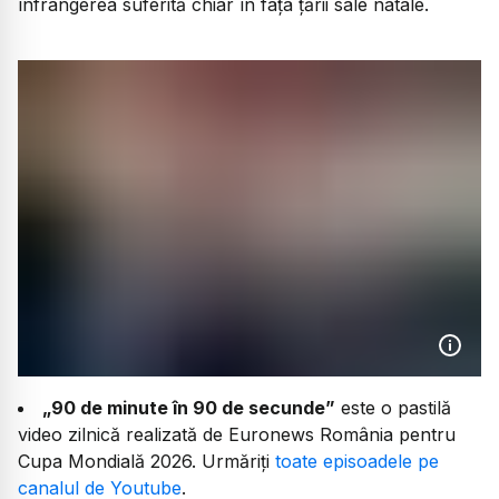
înfrângerea suferită chiar în fața țării sale natale.
„90 de minute în 90 de secunde”
este o pastilă
video zilnică realizată de Euronews România pentru
Cupa Mondială 2026. Urmăriți
toate episoadele pe
canalul de Youtube
.