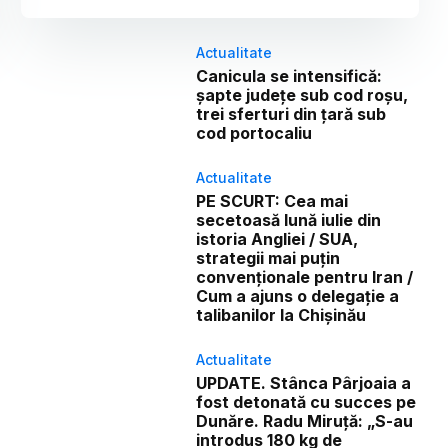
Actualitate
Canicula se intensifică:
șapte județe sub cod roșu,
trei sferturi din țară sub
cod portocaliu
Actualitate
PE SCURT: Cea mai
secetoasă lună iulie din
istoria Angliei / SUA,
strategii mai puțin
convenționale pentru Iran /
Cum a ajuns o delegație a
talibanilor la Chișinău
Actualitate
UPDATE. Stânca Pârjoaia a
fost detonată cu succes pe
Dunăre. Radu Miruță: „S-au
introdus 180 kg de