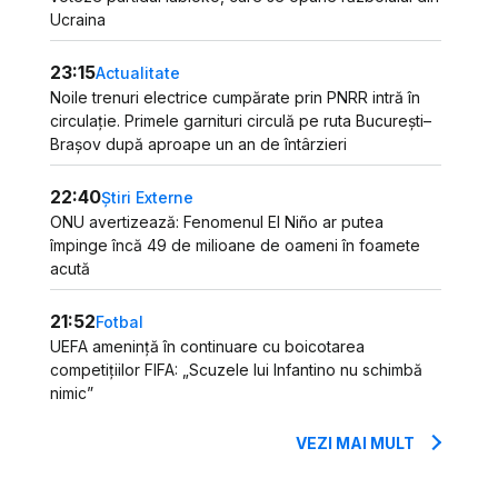
Ucraina
23:15
Actualitate
Noile trenuri electrice cumpărate prin PNRR intră în
circulație. Primele garnituri circulă pe ruta București–
Brașov după aproape un an de întârzieri
22:40
Știri Externe
ONU avertizează: Fenomenul El Niño ar putea
împinge încă 49 de milioane de oameni în foamete
acută
21:52
Fotbal
UEFA amenință în continuare cu boicotarea
competițiilor FIFA: „Scuzele lui Infantino nu schimbă
nimic”
VEZI MAI MULT