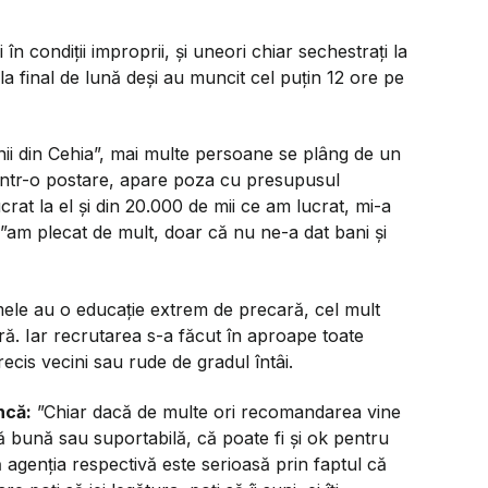
în condiții improprii, și uneori chiar sechestrați la
la final de lună deși au muncit cel puțin 12 ore pe
ii din Cehia”, mai multe persoane se plâng de un
. Într-o postare, apare poza cu presupusul
ucrat la el și din 20.000 de mii ce am lucrat, mi-a
 ”am plecat de mult, doar că nu ne-a dat bani și
timele au o educație extrem de precară, cel mult
ră. Iar recrutarea s-a făcut în aproape toate
ecis vecini sau rude de gradul întâi.
ncă:
”Chiar dacă de multe ori recomandarea vine
ă bună sau suportabilă, că poate fi și ok pentru
că agenția respectivă este serioasă prin faptul că