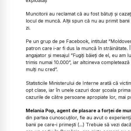
exploatați”
Muncitorii au reclamat că au fost bătuți și cazați 
locul de muncă. Alții spun că nu au primit banii 
zi.
Pe un grup de pe Facebook, intitulat ”Moldoven
patron care i-ar fi dus la muncă în străinătate
angajator și mesajul ”Fugiți băieți de el, eu am l
trimis numai 10.000”, iar altcineva completează
mulți nu cred”.
Statisticile Ministerului de Interne arată că vic
opt clase, iar în unele cazuri doar școala prima
cazurile de către persoane apropiate lor, mai pr
Melania Pop, agent de plasare a forței de mu
din partea cunoscuților, fie au avut o experienț
banii pe care-i primești (...) Trebuie să vezi da