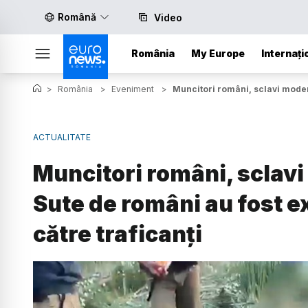
Română
Video
România
My Europe
Internați
>
România
>
Eveniment
>
Muncitori români, sclavi modern
ACTUALITATE
Muncitori români, sclavi
Sute de români au fost e
către traficanți