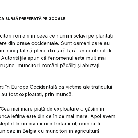
CA SURSĂ PREFERATĂ PE GOOGLE
citori români în ceea ce numim sclavi pe plantații,
iere din orașe occidentale. Sunt oameni care au
u acceptat să plece din țară fără un contract de
i. Autoritățile spun că fenomenul este mult mai
ușine, muncitorii români păcăliți și abuzați
ți în Europa Occidentală ca victime ale traficului
au fost exploatați, prin muncă.
”Cea mai mare piață de exploatare o găsim în
uncă ieftină este din ce în ce mai mare. Apoi avem
 așteptat la un asemenea tratament; cum ar fi
n caz în Belgia cu muncitori în agricultură