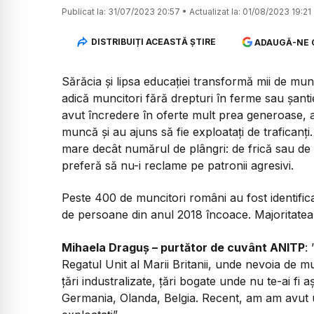
Publicat la:
31/07/2023 20:57
•
Actualizat la:
01/08/2023 19:21
DISTRIBUIȚI ACEASTĂ ȘTIRE
ADAUGĂ-NE 
Sărăcia și lipsa educației transformă mii de mun
adică muncitori fără drepturi în ferme sau șant
avut încredere în oferte mult prea generoase, a
muncă și au ajuns să fie exploatați de traficanț
mare decât numărul de plângri: de frică sau de r
preferă să nu-i reclame pe patronii agresivi.
Peste 400 de muncitori români au fost identifica
de persoane din anul 2018 încoace. Majoritatea 
Mihaela Draguș – purtător de cuvânt ANITP
:
Regatul Unit al Marii Britanii, unde nevoia de m
țări industralizate, țări bogate unde nu te-ai fi
Germania, Olanda, Belgia. Recent, am am avut u