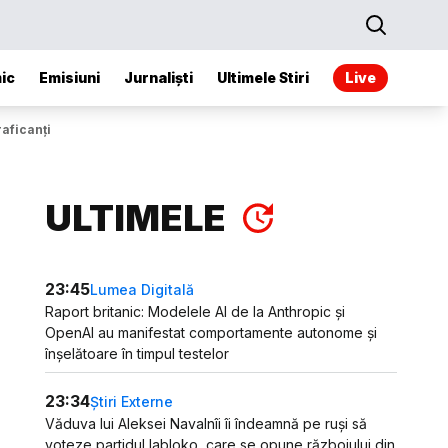
ic
Emisiuni
Jurnaliști
Ultimele Stiri
Live
raficanți
ULTIMELE
23:45
Lumea Digitală
Raport britanic: Modelele AI de la Anthropic și
OpenAI au manifestat comportamente autonome și
înșelătoare în timpul testelor
23:34
Știri Externe
Văduva lui Aleksei Navalnîi îi îndeamnă pe ruși să
voteze partidul Iabloko, care se opune războiului din