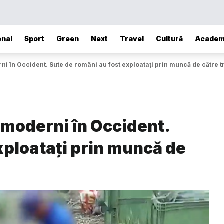
onal
Sport
Green
Next
Travel
Cultură
Academ
i în Occident. Sute de români au fost exploatați prin muncă de către t
 moderni în Occident.
xploatați prin muncă de