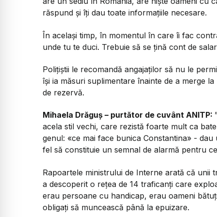
are un sediu în România, are niște oameni cu care 
răspund și îți dau toate informațiile necesare.
În același timp, în momentul în care îi fac contra
unde tu te duci. Trebuie să se țină cont de sala
Polițiștii le recomandă angajaților să nu le permit
își ia măsuri suplimentare înainte de a merge la
de rezervă.
Mihaela Drăguș – purtător de cuvânt ANITP:
acela stil vechi, care rezistă foarte mult ca bat
genul: «ce mai face bunica Constantina» - dau
fel să constituie un semnal de alarmă pentru ce
Rapoartele ministrului de Interne arată că unii 
a descoperit o rețea de 14 traficanți care explo
erau persoane cu handicap, erau oameni bătuți d
obligați să muncească până la epuizare.