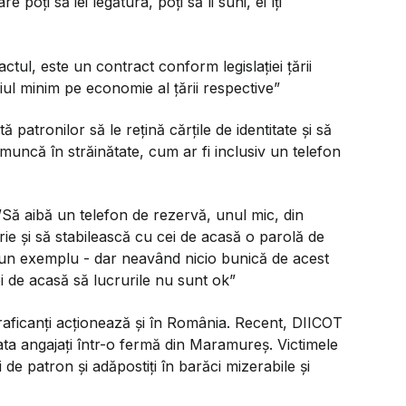
poți să iei legătura, poți să îi suni, ei îți
ctul, este un contract conform legislației țării
riul minim pe economie al țării respective”
ă patronilor să le rețină cărțile de identitate și să
 muncă în străinătate, cum ar fi inclusiv un telefon
”Să aibă un telefon de rezervă, unul mic, din
erie și să stabilească cu cei de acasă o parolă de
 un exemplu - dar neavând nicio bunică de acest
i de acasă să lucrurile nu sunt ok”
traficanți acționează și în România. Recent, DIICOT
ata angajați într-o fermă din Maramureș. Victimele
e patron și adăpostiți în barăci mizerabile și