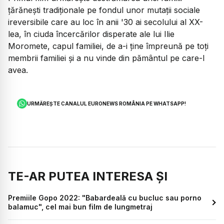
țărănești tradiționale pe fondul unor mutații sociale
ireversibile care au loc în anii '30 ai secolului al XX-
lea, în ciuda încercărilor disperate ale lui Ilie
Moromete, capul familiei, de a-i ține împreună pe toți
membrii familiei și a nu vinde din pământul pe care-l
avea.
URMĂREȘTE CANALUL EURONEWS ROMÂNIA PE WHATSAPP!
TE-AR PUTEA INTERESA ȘI
Premiile Gopo 2022: "Babardeală cu bucluc sau porno
balamuc", cel mai bun film de lungmetraj