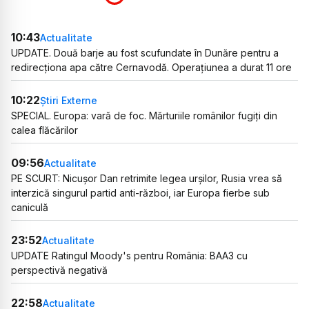
10:43
Actualitate
UPDATE. Două barje au fost scufundate în Dunăre pentru a
redirecționa apa către Cernavodă. Operațiunea a durat 11 ore
10:22
Știri Externe
SPECIAL. Europa: vară de foc. Mărturiile românilor fugiți din
calea flăcărilor
09:56
Actualitate
PE SCURT: Nicușor Dan retrimite legea urșilor, Rusia vrea să
interzică singurul partid anti-război, iar Europa fierbe sub
caniculă
23:52
Actualitate
UPDATE Ratingul Moody's pentru România: BAA3 cu
perspectivă negativă
22:58
Actualitate