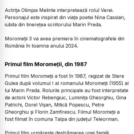
Actrița Olimpia Melinte interpretează rolul Verei.
Personajul este inspirat din viața poetei Nina Cassian,
iubita din tinerețea scriitorului Marin Preda.
Moromeții 3 va avea premiera în cinematografele din
România în toamna anului 2024.
Primul film Moromeții, din 1987
Primul film Moromeții a fost în 1987, regizat de Stere
Gulea după volumul I al romanului Moromeții (1955) al
lui Marin Preda. Rolurile principale au fost interpretate
de actorii Victor Rebengiuc, Luminița Gheorghiu, Gina
Patrichi, Dorel Vișan, Mitică Popescu, Petre
Gheorghiu și Florin Zamfirescu. Filmul Moromeții a
fost filmat în comuna Talpa din județul Teleorman.
Primul film urmărește destrămarea unei familii