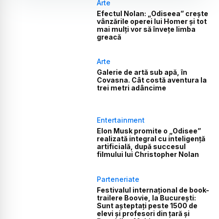
Arte
Efectul Nolan: „Odiseea” crește
vânzările operei lui Homer și tot
mai mulți vor să învețe limba
greacă
Arte
Galerie de artă sub apă, în
Covasna. Cât costă aventura la
trei metri adâncime
Entertainment
Elon Musk promite o „Odisee”
realizată integral cu inteligență
artificială, după succesul
filmului lui Christopher Nolan
Parteneriate
Festivalul internațional de book-
trailere Boovie, la București:
Sunt așteptați peste 1500 de
elevi și profesori din țară și