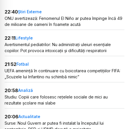
22:40
Știri Externe
ONU avertizează: Fenomenul El Niño ar putea împinge încă 49
de milioane de oameni în foamete acută
22:11
Lifestyle
Avertismentul pediatrilor: Nu administrați uleiuri esențiale
copiilor. Pot provoca intoxicații și dificultăți respiratorii
21:52
Fotbal
UEFA amenință în continuare cu boicotarea competițiilor FIFA:
„Scuzele lui Infantino nu schimbă nimic”
20:58
Analiză
Studiu: Copiii care folosesc rețelele sociale de mici au
rezultate școlare mai slabe
20:06
Actualitate
Surse: Noul Guvern ar putea fi instalat la începutul lui