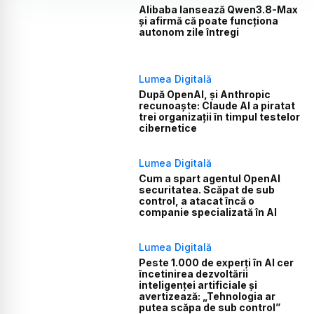
Alibaba lansează Qwen3.8-Max
și afirmă că poate funcționa
autonom zile întregi
Lumea Digitală
După OpenAI, și Anthropic
recunoaște: Claude AI a piratat
trei organizații în timpul testelor
cibernetice
Lumea Digitală
Cum a spart agentul OpenAI
securitatea. Scăpat de sub
control, a atacat încă o
companie specializată în AI
Lumea Digitală
Peste 1.000 de experți în AI cer
încetinirea dezvoltării
inteligenței artificiale și
avertizează: „Tehnologia ar
putea scăpa de sub control”