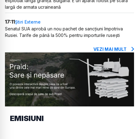
explodat lângă graniță. Bulgaria: E un aparat folosit pe scară
largă de armata ucraineană
17:11
Știri Externe
Senatul SUA aprobă un nou pachet de sancțiuni împotriva
Rusiei. Tarife de până la 500% pentru importurile rusești
VEZI MAI MULT
EMISIUNI