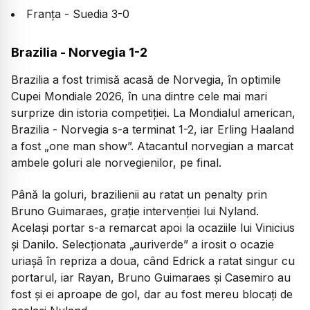
Franța - Suedia 3-0
Brazilia - Norvegia 1-2
Brazilia a fost trimisă acasă de Norvegia, în optimile
Cupei Mondiale 2026, în una dintre cele mai mari
surprize din istoria competiției. La Mondialul american,
Brazilia - Norvegia s-a terminat 1-2, iar Erling Haaland
a fost „one man show”. Atacantul norvegian a marcat
ambele goluri ale norvegienilor, pe final.
Până la goluri, brazilienii au ratat un penalty prin
Bruno Guimaraes, grație intervenției lui Nyland.
Același portar s-a remarcat apoi la ocaziile lui Vinicius
și Danilo. Selecționata „auriverde” a irosit o ocazie
uriașă în repriza a doua, când Edrick a ratat singur cu
portarul, iar Rayan, Bruno Guimaraes și Casemiro au
fost și ei aproape de gol, dar au fost mereu blocați de