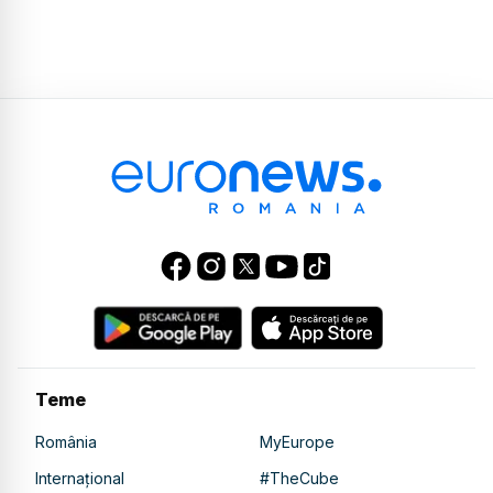
Teme
România
MyEurope
Internațional
#TheCube