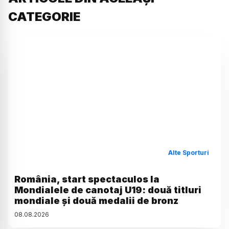
CATEGORIE
Alte Sporturi
România, start spectaculos la
Mondialele de canotaj U19: două titluri
mondiale și două medalii de bronz
08
.
08
.
2026