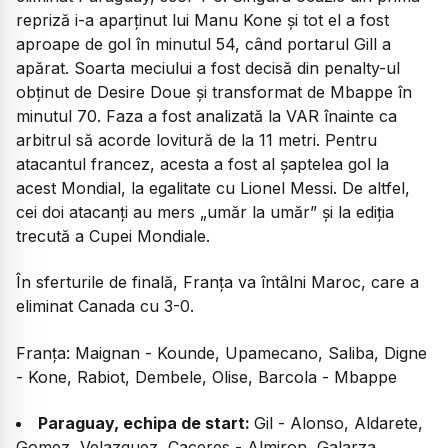
repriză i-a aparținut lui Manu Kone și tot el a fost
aproape de gol în minutul 54, când portarul Gill a
apărat. Soarta meciului a fost decisă din penalty-ul
obținut de Desire Doue și transformat de Mbappe în
minutul 70. Faza a fost analizată la VAR înainte ca
arbitrul să acorde lovitură de la 11 metri. Pentru
atacantul francez, acesta a fost al șaptelea gol la
acest Mondial, la egalitate cu Lionel Messi. De altfel,
cei doi atacanți au mers „umăr la umăr” și la ediția
trecută a Cupei Mondiale.
În sferturile de finală, Franța va întâlni Maroc, care a
eliminat Canada cu 3-0.
Franța: Maignan - Kounde, Upamecano, Saliba, Digne
- Kone, Rabiot, Dembele, Olise, Barcola - Mbappe
Paraguay, echipa de start:
Gil - Alonso, Aldarete,
Gomez, Velazquez, Caceres - Almiron, Galarza,