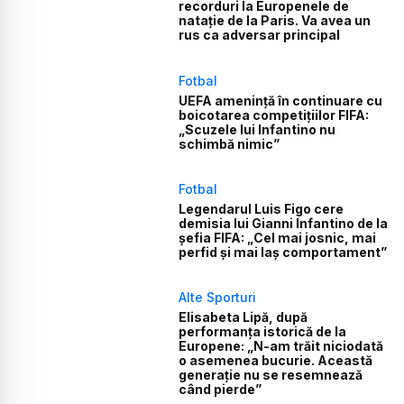
recorduri la Europenele de
natație de la Paris. Va avea un
rus ca adversar principal
Fotbal
UEFA amenință în continuare cu
boicotarea competițiilor FIFA:
„Scuzele lui Infantino nu
schimbă nimic”
Fotbal
Legendarul Luis Figo cere
demisia lui Gianni Infantino de la
șefia FIFA: „Cel mai josnic, mai
perfid și mai laș comportament”
Alte Sporturi
Elisabeta Lipă, după
performanța istorică de la
Europene: „N-am trăit niciodată
o asemenea bucurie. Această
generație nu se resemnează
când pierde”