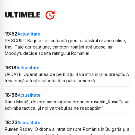
ULTIMELE
19:52
Actualitate
PE SCURT: Barjele se scufundă greu, cadastrul revine online,
frații Tate cer cauțiune, canotorii români strălucesc, iar
Moody’s decide soarta ratingului României
19:18
Actualitate
UPDATE. Operațiunea de pe brațul Bala intră în linie dreaptă. A
treia barjă a fost scufundată, a patra urmează
18:56
Actualitate
Radu Miruță, despre amenințarea dronelor rusești: „Rusia își va
schimba tactica. Și noi va trebui să ne readaptăm”
18:23
Actualitate
Rumen Radev: O dronă a intrat dinspre România în Bulgaria și a