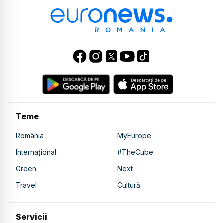
Teme
România
MyEurope
Internațional
#TheCube
Green
Next
Travel
Cultură
Servicii