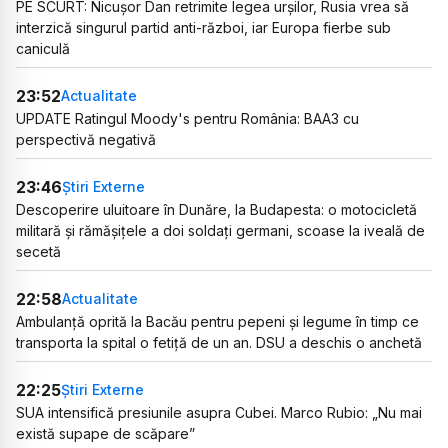
PE SCURT: Nicușor Dan retrimite legea urșilor, Rusia vrea să
interzică singurul partid anti-război, iar Europa fierbe sub
caniculă
23:52
Actualitate
UPDATE Ratingul Moody's pentru România: BAA3 cu
perspectivă negativă
23:46
Știri Externe
Descoperire uluitoare în Dunăre, la Budapesta: o motocicletă
militară și rămășițele a doi soldați germani, scoase la iveală de
secetă
22:58
Actualitate
Ambulanță oprită la Bacău pentru pepeni și legume în timp ce
transporta la spital o fetiță de un an. DSU a deschis o anchetă
22:25
Știri Externe
SUA intensifică presiunile asupra Cubei. Marco Rubio: „Nu mai
există supape de scăpare”