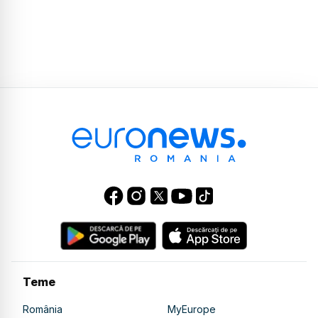
Teme
România
MyEurope