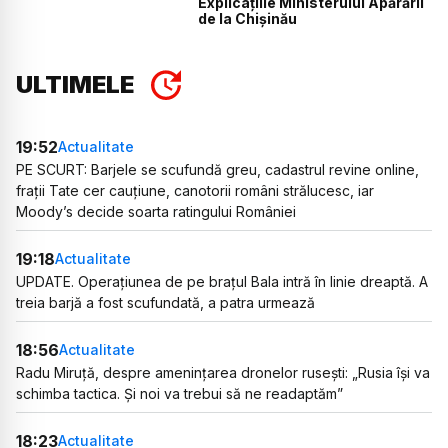
Explicațiile Ministerului Apărării
de la Chișinău
ULTIMELE
19:52
Actualitate
PE SCURT: Barjele se scufundă greu, cadastrul revine online,
frații Tate cer cauțiune, canotorii români strălucesc, iar
Moody’s decide soarta ratingului României
19:18
Actualitate
UPDATE. Operațiunea de pe brațul Bala intră în linie dreaptă. A
treia barjă a fost scufundată, a patra urmează
18:56
Actualitate
Radu Miruță, despre amenințarea dronelor rusești: „Rusia își va
schimba tactica. Și noi va trebui să ne readaptăm”
18:23
Actualitate