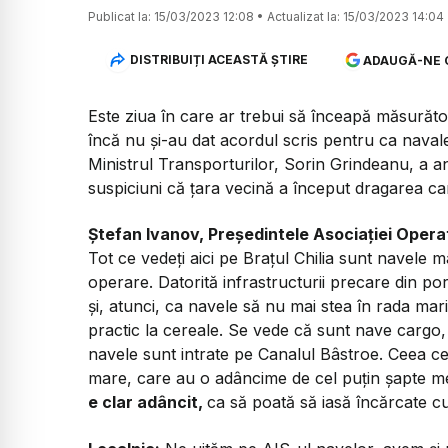
Publicat la:
15/03/2023 12:08
•
Actualizat la:
15/03/2023 14:04
DISTRIBUIȚI ACEASTĂ ȘTIRE
ADAUGĂ-NE 
Este ziua în care ar trebui să înceapă măsurător
încă nu și-au dat acordul scris pentru ca naval
Ministrul Transporturilor, Sorin Grindeanu, a a
suspiciuni că țara vecină a început dragarea can
Ștefan Ivanov, Președintele Asociației Opera
Tot ce vedeți aici pe Brațul Chilia sunt navele m
operare. Datorită infrastructurii precare din p
și, atunci, ca navele să nu mai stea în rada mari
practic la cereale. Se vede că sunt nave cargo, 
navele sunt intrate pe Canalul Bâstroe. Ceea c
mare, care au o adâncime de cel puțin șapte me
e clar adâncit,
ca să poată să iasă încărcate c