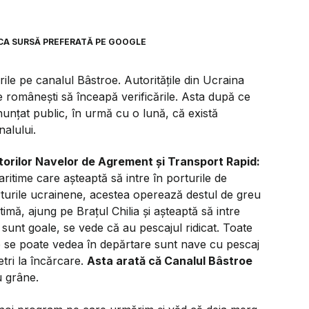
CA SURSĂ PREFERATĂ PE GOOGLE
ile pe canalul Bâstroe. Autoritățile din Ucraina
e românești să înceapă verificările. Asta după ce
nunțat public, în urmă cu o lună, că există
alului.
torilor Navelor de Agrement și Transport Rapid:
aritime care așteaptă să intre în porturile de
orturile ucrainene, acestea operează destul de greu
timă, ajung pe Brațul Chilia și așteaptă să intre
sunt goale, se vede că au pescajul ridicat. Toate
e se poate vedea în depărtare sunt nave cu pescaj
tri la încărcare.
Asta arată că Canalul Bâstroe
u grâne.