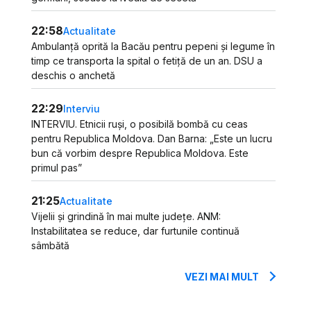
22:58
Actualitate
Ambulanță oprită la Bacău pentru pepeni și legume în
timp ce transporta la spital o fetiță de un an. DSU a
deschis o anchetă
22:29
Interviu
INTERVIU. Etnicii ruși, o posibilă bombă cu ceas
pentru Republica Moldova. Dan Barna: „Este un lucru
bun că vorbim despre Republica Moldova. Este
primul pas”
21:25
Actualitate
Vijelii și grindină în mai multe județe. ANM:
Instabilitatea se reduce, dar furtunile continuă
sâmbătă
VEZI MAI MULT