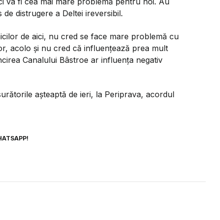
nci va fi cea mai mare problemă pentru noi. Au
 de distrugere a Deltei ireversibil.
nicilor de aici, nu cred se face mare problemă cu
 lor, acolo și nu cred că influențează prea mult
ncirea Canalului Bâstroe ar influența negativ
ătorile așteaptă de ieri, la Periprava, acordul
HATSAPP!