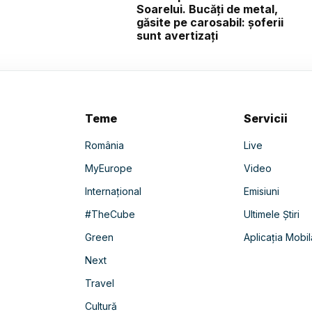
Soarelui. Bucăți de metal,
găsite pe carosabil: șoferii
sunt avertizați
Teme
Servicii
România
Live
MyEurope
Video
Internațional
Emisiuni
#TheCube
Ultimele Știri
Green
Aplicația Mobil
Next
Travel
Cultură