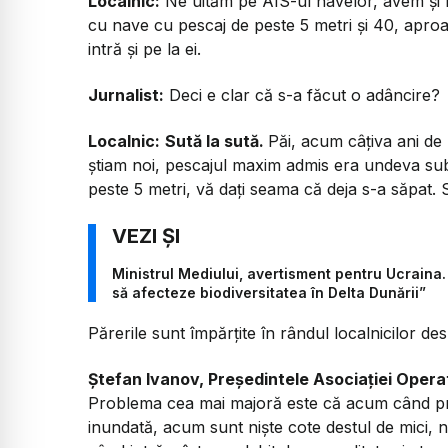
Localnic:
Ne uităm pe AIS-ul navelor, avem și
cu nave cu pescaj de peste 5 metri și 40, apro
intră și pe la ei.
Jurnalist:
Deci e clar că s-a făcut o adâncire?
Localnic:
Sută la sută.
Păi, acum câțiva ani de 
știam noi, pescajul maxim admis era undeva sub
peste 5 metri, vă dați seama că deja s-a săpat. 
Ministrul Mediului, avertisment pentru Ucraina.
să afecteze biodiversitatea în Delta Dunării”
Părerile sunt împărțite în rândul localnicilor des
Ștefan Ivanov, Președintele Asociației Opera
Problema cea mai majoră este că acum când pri
inundată, acum sunt niște cote destul de mici, n