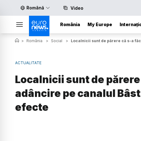
Română
Video
România
My Europe
Internați
>
România
>
Social
>
Localnicii sunt de părere că s-a făc
ACTUALITATE
Localnicii sunt de părere
adâncire pe canalul Bâstr
efecte