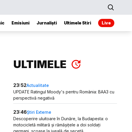
ic
Emisiuni
Jurnaliști
Ultimele Stiri
Live
ULTIMELE
23:52
Actualitate
UPDATE Ratingul Moody's pentru România: BAA3 cu
perspectivă negativă
23:46
Știri Externe
Descoperire uluitoare în Dunăre, la Budapesta: o
motocicletă militară și rămășițele a doi soldați
germani, scoase la iveală de secetă