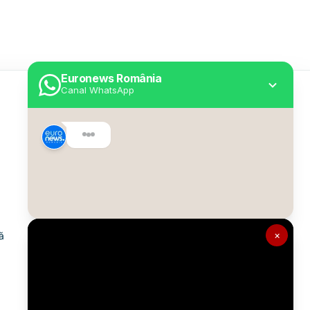
Euronews România
Canal WhatsApp
Utile
Despre Euronews
Declarație accesibilitate
Politica Cookie
Politica de confidențialitate
×
ă
Formular de contact
Transparență în utilizarea AI
Gestionați preferințele