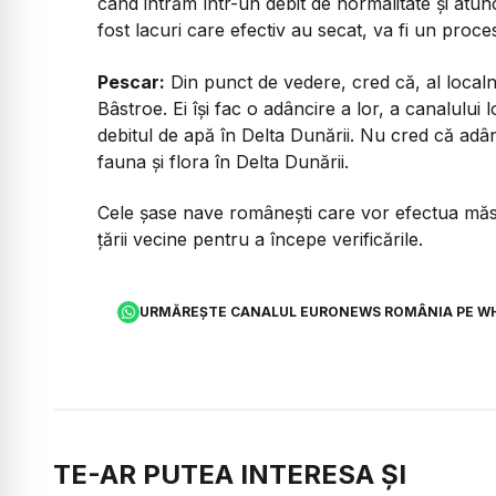
când intrăm într-un debit de normalitate și atu
fost lacuri care efectiv au secat, va fi un proces
Pescar:
Din punct de vedere, cred că, al local
Bâstroe. Ei își fac o adâncire a lor, a canalului
debitul de apă în Delta Dunării. Nu cred că adâ
fauna și flora în Delta Dunării.
Cele șase nave românești care vor efectua măsur
țării vecine pentru a începe verificările.
URMĂREȘTE CANALUL EURONEWS ROMÂNIA PE W
TE-AR PUTEA INTERESA ȘI