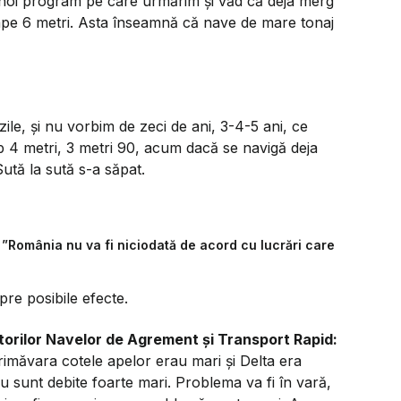
 noi program pe care urmărim și văd că deja merg
ape 6 metri. Asta înseamnă că nave de mare tonaj
zile, și nu vorbim de zeci de ani, 3-4-5 ani, ce
 4 metri, 3 metri 90, acum dacă se navigă deja
Sută la sută s-a săpat.
 ”România nu va fi niciodată de acord cu lucrări care
pre posibile efecte.
torilor Navelor de Agrement și Transport Rapid:
măvara cotele apelor erau mari și Delta era
u sunt debite foarte mari. Problema va fi în vară,