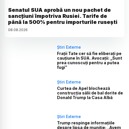
Senatul SUA aprobă un nou pachet de
sancțiuni împotriva Rusiei. Tarife de
până la 500% pentru importurile rusești
08
.
08
.
2026
Știri Externe
Frații Tate cer să fie eliberați pe
cauțiune în SUA. Avocații: „Sunt
prea cunoscuți pentru a putea
fugi”
Știri Externe
Curtea de Apel blochează
construcția sălii de bal dorite de
Donald Trump la Casa Albă
Știri Externe
Trump respinge informațiile
despre lipsa de muniție: „Avem