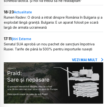
schimba tactica. Și noi va trebui să ne readaptăm”
18:23
Actualitate
Rumen Radev: O dronă a intrat dinspre România în Bulgaria și a
explodat lângă graniță. Bulgaria: E un aparat folosit pe scară
largă de armata ucraineană
17:11
Știri Externe
Senatul SUA aprobă un nou pachet de sancțiuni împotriva
Rusiei. Tarife de până la 500% pentru importurile rusești
VEZI MAI MULT