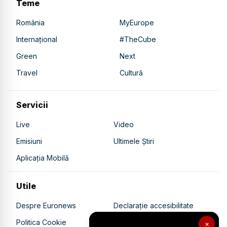
Teme
România
MyEurope
Internațional
#TheCube
Green
Next
Travel
Cultură
Servicii
Live
Video
Emisiuni
Ultimele Știri
Aplicația Mobilă
Utile
Despre Euronews
Declarație accesibilitate
Politica Cookie
Politica de confidențialitate
×