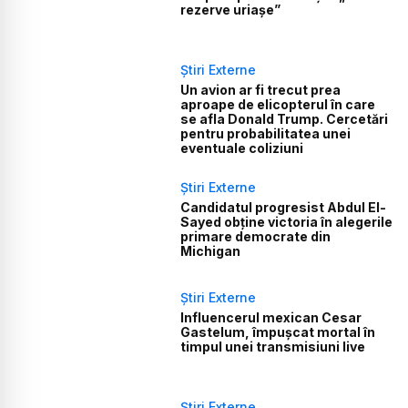
rezerve uriașe”
Știri Externe
Un avion ar fi trecut prea
aproape de elicopterul în care
se afla Donald Trump. Cercetări
pentru probabilitatea unei
eventuale coliziuni
Știri Externe
Candidatul progresist Abdul El-
Sayed obține victoria în alegerile
primare democrate din
Michigan
Știri Externe
Influencerul mexican Cesar
Gastelum, împușcat mortal în
timpul unei transmisiuni live
Știri Externe