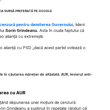
6
CA SURSĂ PREFERATĂ PE GOOGLE
 cenzură pentru demiterea Guvernului
, liderii
lui
Sorin Grindeanu
. Asta în ciuda faptului că
o alianță cu extremiștii.
reo alianță cu PSD
„dacă acest partid votează o
e în căutarea măreției de altădată. AUR, levierul anti-
rarea cu AUR
nţând depunerea unei moţiuni de cenzură
rin Grindeanu a susţinut în repetate rânduri că