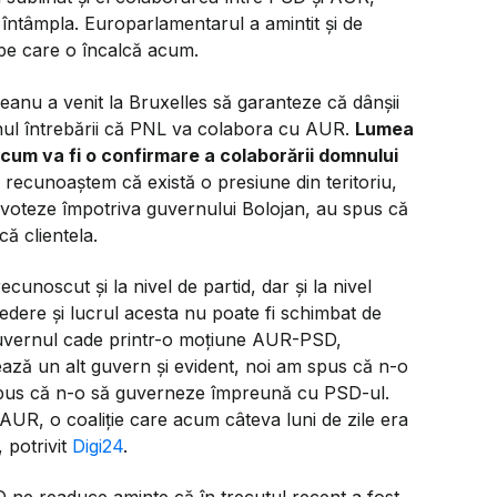
a întâmpla. Europarlamentarul a amintit și de
 pe care o încalcă acum.
nu a venit la Bruxelles să garanteze că dânșii
ul întrebării că PNL va colabora cu AUR.
Lumea
cum va fi o confirmare a colaborării domnului
să recunoaștem că există o presiune din teritoriu,
 voteze împotriva guvernului Bolojan, au spus că
că clientela.
unoscut și la nivel de partid, dar și la nivel
edere și lucrul acesta nu poate fi schimbat de
 guvernul cade printr-o moțiune AUR-PSD,
ază un alt guvern și evident, noi am spus că n-o
us că n-o să guverneze împreună cu PSD-ul.
AUR, o coaliție care acum câteva luni de zile era
 potrivit
Digi24
.