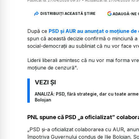
Publicat la:
27/04/2026 09:37
•
Actualizat la:
27/04/2026 10:3
DISTRIBUIȚI ACEASTĂ ȘTIRE
ADAUGĂ-NE 
După ce
PSD și AUR au anunțat o moțiune de
spun că această decizie confirmă o minciună a 
social-democrații au subliniat că nu vor face vre
Liderii liberali amintesc că nu vor mai forma v
moțiune de cenzură".
ANALIZĂ: PSD, fără strategie, dar cu toate armel
Bolojan
PNL spune că PSD „a oficializat” colabo
„PSD şi-a oficializat colaborarea cu AUR, anu
împotriva Guvernului condus de Ilie Bolojan. So