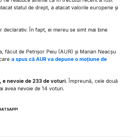
 ne readuce aminte că în trecutul recent a fost
atacat statul de drept, a atacat valorile europene și
eclarativ. În fapt, ei mereu se simt mai bine
a, făcut de Petrișor Peiu (AUR) și Marian Neacșu
 care
a spus că AUR va depune o moțiune de
, e nevoie de 233 de voturi
. Împreună, cele două
ai avea nevoie de 14 voturi.
HATSAPP!