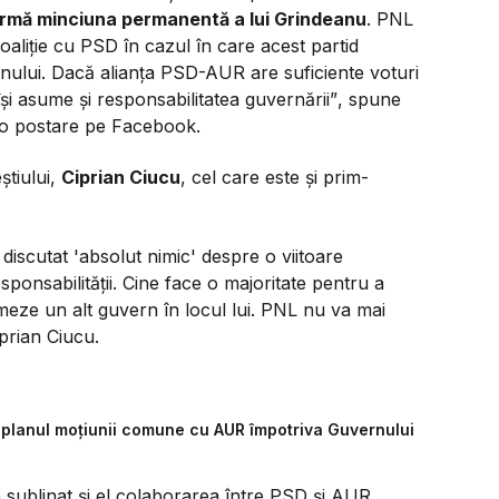
irmă minciuna permanentă a lui Grindeanu
. PNL
aliţie cu PSD în cazul în care acest partid
ului. Dacă alianţa PSD-AUR are suficiente voturi
îşi asume şi responsabilitatea guvernării”
, spune
-o postare pe Facebook.
știului,
Ciprian Ciucu
, cel care este și prim-
discutat 'absolut nimic' despre o viitoare
onsabilității. Cine face o majoritate pentru a
eze un alt guvern în locul lui. PNL nu va mai
iprian Ciucu.
de planul moțiunii comune cu AUR împotriva Guvernului
a sublinat și el colaborarea între PSD și AUR,