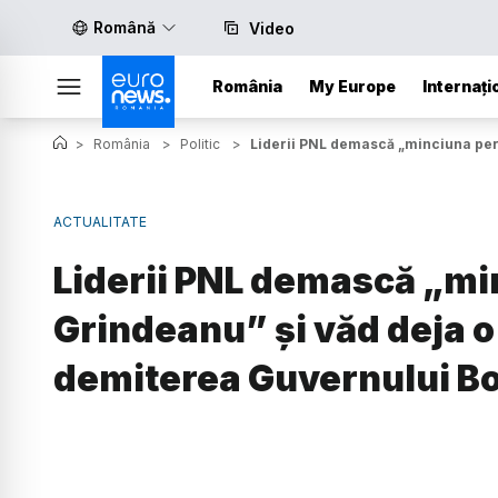
Română
Video
România
My Europe
Internați
>
România
>
Politic
>
Liderii PNL demască „minciuna per
ACTUALITATE
Liderii PNL demască „mi
Grindeanu” și văd deja 
demiterea Guvernului Bo