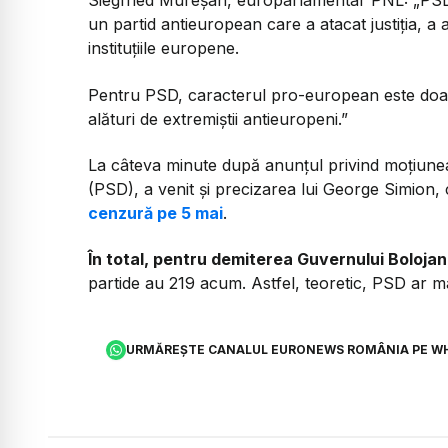
Siegfried Mureșan, europarlamentar PNL:
„PSD
un partid antieuropean care a atacat justiția, a 
instituțiile europene.
Pentru PSD, caracterul pro-european este doar d
alături de extremiștii antieuropeni.”
La câteva minute după anunțul privind moțiune
(PSD), a venit și precizarea lui George Simion,
cenzură pe 5 mai
.
În total, pentru demiterea Guvernului Bolojan
partide au 219 acum. Astfel, teoretic, PSD ar m
URMĂREȘTE CANALUL EURONEWS ROMÂNIA PE W