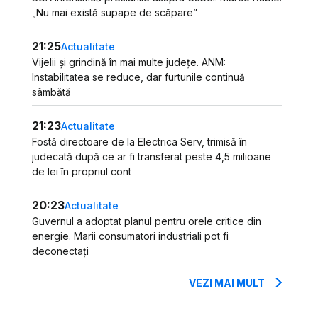
„Nu mai există supape de scăpare”
21:25
Actualitate
Vijelii și grindină în mai multe județe. ANM:
Instabilitatea se reduce, dar furtunile continuă
sâmbătă
21:23
Actualitate
Fostă directoare de la Electrica Serv, trimisă în
judecată după ce ar fi transferat peste 4,5 milioane
de lei în propriul cont
20:23
Actualitate
Guvernul a adoptat planul pentru orele critice din
energie. Marii consumatori industriali pot fi
deconectați
VEZI MAI MULT