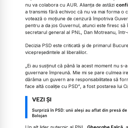
nu va colabora cu AUR. Alianţa de astăzi
conf
a transmis fără echivoc că nu va mai forma o co
votează o moţiune de cenzură împotriva Guvern
pentru a da jos Guvernul, atunci este firesc să 
secretarul general al PNL, Dan Motreanu, într
Decizia PSD este criticată și de primarul Bucure
vicepreședintele al liberalilor.
„Ei au susținut că până la acest moment nu s-a 
guvernare împreună. Mie mi se pare culmea iresp
dărâma un guvern are responsabilitatea să form
face altă coaliție cu PSD”
, a fost postarea lui C
Surpriză în PSD: unii aleși au aflat din presă 
Bolojan
Un alt lider puternic al PNL,
Gheorghe Falcă
, 