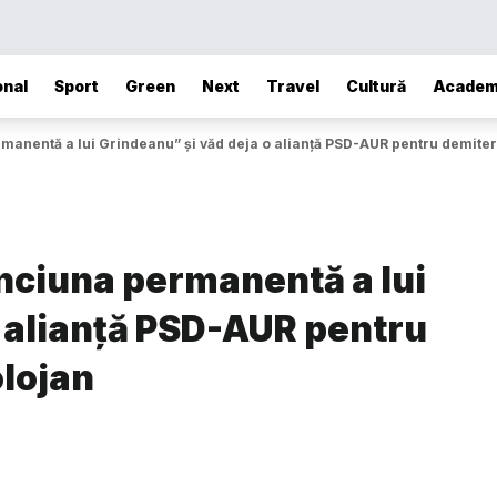
onal
Sport
Green
Next
Travel
Cultură
Academ
manentă a lui Grindeanu” și văd deja o alianță PSD-AUR pentru demite
nciuna permanentă a lui
o alianță PSD-AUR pentru
lojan