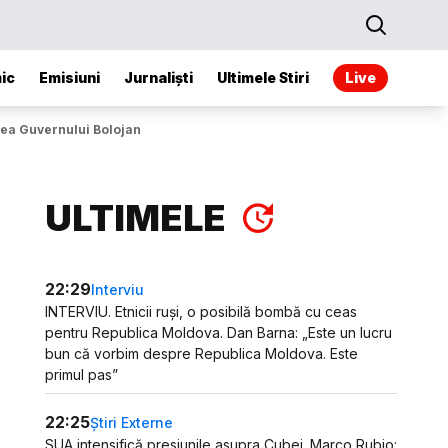
ic
Emisiuni
Jurnaliști
Ultimele Stiri
Live
rea Guvernului Bolojan
ULTIMELE
22:29
Interviu
INTERVIU. Etnicii ruși, o posibilă bombă cu ceas
pentru Republica Moldova. Dan Barna: „Este un lucru
bun că vorbim despre Republica Moldova. Este
primul pas”
22:25
Știri Externe
SUA intensifică presiunile asupra Cubei. Marco Rubio: