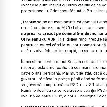
exact așa cum liberalii au atras atenția că se v
promisiunea lui Grindeanu făcută la Bruxelles,
„Trebuie să ne aducem aminte că domnul Grindea
n-o să colaboreze cu AUR și chiar punea semn
nu prea l-a crezut pe domnul Grindeanu, iar a
Grindeanu cu AUR
. În al doilea rând, trebuie 
pentru că atunci când le-au spus oamenilor să
o să rezolve într-un timp rapid, ca să nu le trea
În acest moment domnul Bolojan este un lider rec
național, este omul politic cu cea mai mare încr
către o altă persoană. Mai mult de atât, dacă
guvernul rămâne în poziție până când se forme
să guvernăm împreună cu PSD-ul, USR-ul a sp
Rămâne doar ca să se realizeze o coaliție PSD-
exclusă de către PSD”
, a spus Gheorghe Falcă,