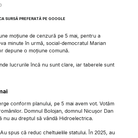
0
CA SURSĂ PREFERATĂ PE GOOGLE
pune moțiune de cenzură pe 5 mai, pentru a
eva minute în urmă, social-democratul Marian
vor depune o moțiune comună.
 lucrurile încă nu sunt clare, iar taberele sunt
mai
erge conform planului, pe 5 mai avem vot. Votăm
le românilor. Domnul Bolojan, domnul Nicușor Dan
ă nu au dreptul să vândă Hidroelectrica.
u spus că reduc cheltuielile statului. În 2025, au