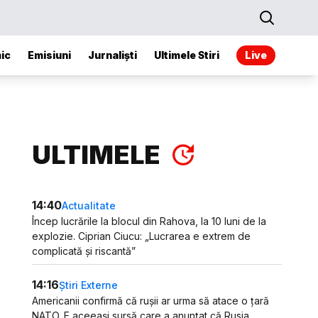
ic
Emisiuni
Jurnaliști
Ultimele Stiri
Live
ULTIMELE
14:40
Actualitate
Încep lucrările la blocul din Rahova, la 10 luni de la
explozie. Ciprian Ciucu: „Lucrarea e extrem de
complicată și riscantă”
14:16
Știri Externe
Americanii confirmă că rușii ar urma să atace o țară
NATO. E aceeași sursă care a anunțat că Rusia