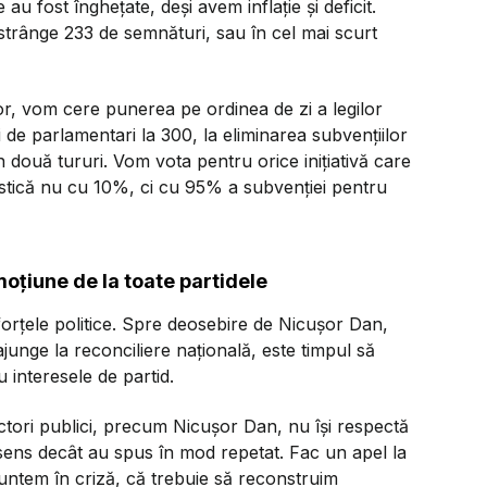
 au fost înghețate, deși avem inflație și deficit.
trânge 233 de semnături, sau în cel mai scurt
or, vom cere punerea pe ordinea de zi a legilor
i de parlamentari la 300, la eliminarea subvențiilor
în două tururi. Vom vota pentru orice inițiativă care
astică nu cu 10%, ci cu 95% a subvenției pentru
oțiune de la toate partidele
forțele politice. Spre deosebire de Nicușor Dan,
ajunge la reconciliere națională, este timpul să
 interesele de partid.
ctori publici, precum Nicușor Dan, nu își respectă
lt sens decât au spus în mod repetat. Fac un apel la
 suntem în criză, că trebuie să reconstruim