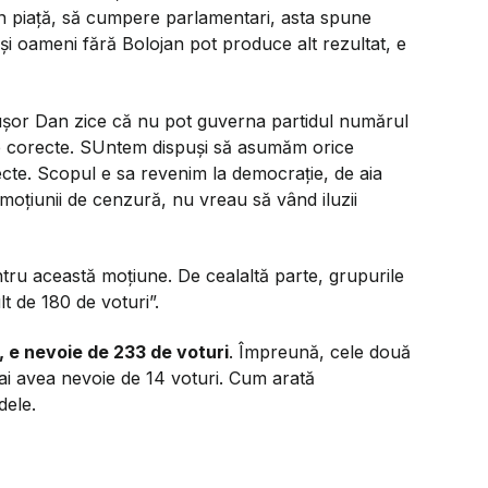
n piață, să cumpere parlamentari, asta spune
i oameni fără Bolojan pot produce alt rezultat, e
ușor Dan zice că nu pot guverna partidul numărul
 fie corecte. SUntem dispuși să asumăm orice
te. Scopul e sa revenim la democrație, de aia
țiunii de cenzură, nu vreau să vând iluzii
ru această moțiune. De cealaltă parte, grupurile
t de 180 de voturi”.
, e nevoie de 233 de voturi
. Împreună, cele două
ai avea nevoie de 14 voturi. Cum arată
dele.