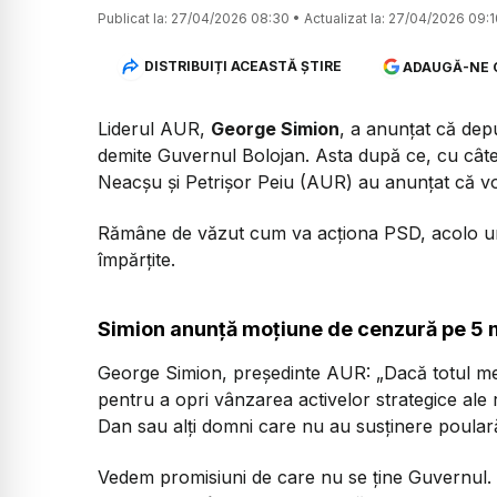
Publicat la:
27/04/2026 08:30
•
Actualizat la:
27/04/2026 09:1
DISTRIBUIȚI ACEASTĂ ȘTIRE
ADAUGĂ-NE 
Liderul AUR,
George Simion
, a anunțat că de
demite Guvernul Bolojan. Asta după ce, cu cât
Neacșu și Petrișor Peiu (AUR) au anunțat că 
Rămâne de văzut cum va acționa PSD, acolo unde
împărțite.
Simion anunță moțiune de cenzură pe 5 
George Simion, președinte AUR:
„Dacă totul m
pentru a opri vânzarea activelor strategice a
Dan sau alți domni care nu au susținere poular
Vedem promisiuni de care nu se ține Guvernul. A