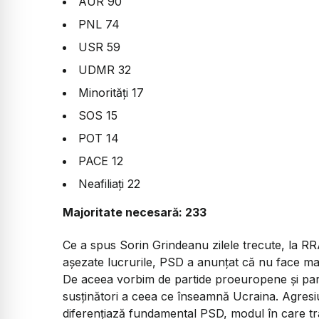
AUR 90
PNL 74
USR 59
UDMR 32
Minorități 17
SOS 15
POT 14
PACE 12
Neafiliați 22
Majoritate necesară: 233
Ce a spus Sorin Grindeanu zilele trecute, la R
așezate lucrurile, PSD a anunțat că nu face ma
De aceea vorbim de partide proeuropene și part
susținători a ceea ce înseamnă Ucraina. Agresi
diferențiază fundamental PSD, modul în care t