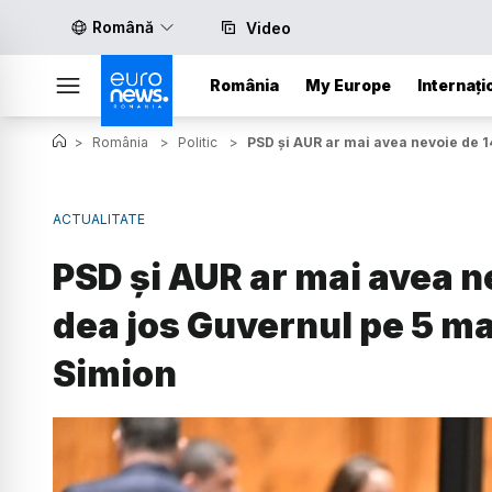
Română
Video
România
My Europe
Internați
>
România
>
Politic
>
PSD și AUR ar mai avea nevoie de 14
ACTUALITATE
PSD și AUR ar mai avea ne
dea jos Guvernul pe 5 ma
Simion