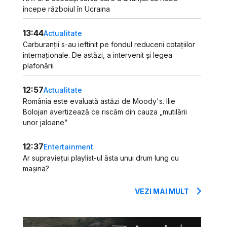
începe războiul în Ucraina
13:44
Actualitate
Carburanții s-au ieftinit pe fondul reducerii cotațiilor
internaționale. De astăzi, a intervenit și legea
plafonării
12:57
Actualitate
România este evaluată astăzi de Moody's. Ilie
Bolojan avertizează ce riscăm din cauza „mutilării
unor jaloane”
12:37
Entertainment
Ar supraviețui playlist-ul ăsta unui drum lung cu
mașina?
VEZI MAI MULT