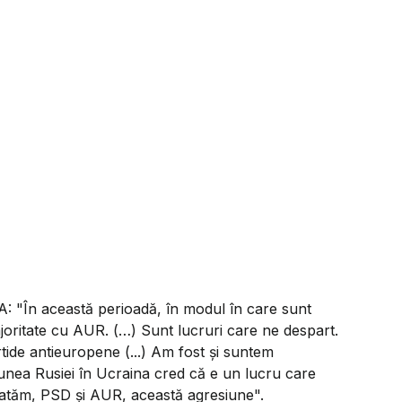
RA:
"În această perioadă, în modul în care sunt
joritate cu AUR. (…) Sunt lucruri care ne despart.
ide antieuropene (...) Am fost și suntem
unea Rusiei în Ucraina cred că e un lucru care
ratăm, PSD și AUR, această agresiune".