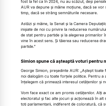
fost la fel ca în 2024, nu au scăzut, deși pensiile
AUR va depune și mâine moțiune, dacă se vor s
timp, dacă se strâng semnăturile necesare.
Astăzi și mâine, la Senat și la Camera Deputațil
inișiate de noi cu privire la reducerea numărulu
de stat pentru partide și la alegerea primarilor 
vine în acest sens. Și tăierea sau reducerea dr
partide.”
Simion spune că așteaptă voturi pentru m
George Simion, președinte AUR:
„Aștept toate 
noi dialogăm cu toate forțele politice. Pentru a 
înțelegem că primează interesul cetățenilor și nu
Vom face exact ce am promis cetățenilor. Alți a
electoratul și fac alte jocuri și acționează în a
toți parlamentarii, indiferent de coloratură, că