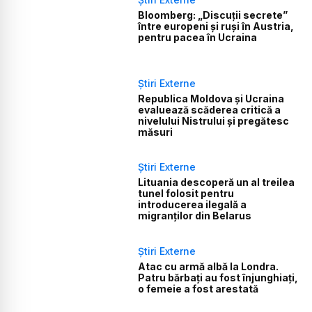
Bloomberg: „Discuții secrete”
între europeni și ruși în Austria,
pentru pacea în Ucraina
Știri Externe
Republica Moldova și Ucraina
evaluează scăderea critică a
nivelului Nistrului și pregătesc
măsuri
Știri Externe
Lituania descoperă un al treilea
tunel folosit pentru
introducerea ilegală a
migranților din Belarus
Știri Externe
Atac cu armă albă la Londra.
Patru bărbați au fost înjunghiați,
o femeie a fost arestată