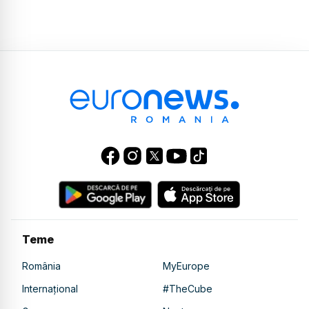
Teme
România
MyEurope
Internațional
#TheCube