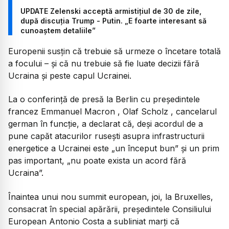
UPDATE Zelenski acceptă armistițiul de 30 de zile,
după discuția Trump - Putin. „E foarte interesant să
cunoaștem detaliile”
Europenii susțin că trebuie să urmeze o încetare totală
a focului – și că nu trebuie să fie luate decizii fără
Ucraina și peste capul Ucrainei.
La o conferință de presă la Berlin cu președintele
francez Emmanuel Macron , Olaf Scholz , cancelarul
german în funcție, a declarat că, deși acordul de a
pune capăt atacurilor rusești asupra infrastructurii
energetice a Ucrainei este „un început bun” și un prim
pas important, „nu poate exista un acord fără
Ucraina”.
Înaintea unui nou summit european, joi, la Bruxelles,
consacrat în special apărării, președintele Consiliului
European Antonio Costa a subliniat marți că