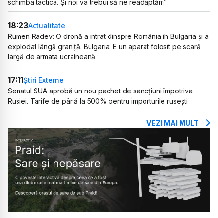
schimba tactica. Și noi va trebui să ne readaptăm”
18:23
Actualitate
Rumen Radev: O dronă a intrat dinspre România în Bulgaria și a
explodat lângă graniță. Bulgaria: E un aparat folosit pe scară
largă de armata ucraineană
17:11
Știri Externe
Senatul SUA aprobă un nou pachet de sancțiuni împotriva
Rusiei. Tarife de până la 500% pentru importurile rusești
VEZI MAI MULT