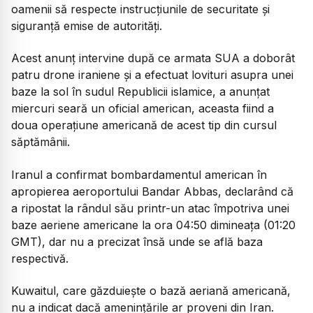
oamenii să respecte instrucțiunile de securitate și
siguranță emise de autorități.
Acest anunț intervine după ce armata SUA a doborât
patru drone iraniene și a efectuat lovituri asupra unei
baze la sol în sudul Republicii islamice, a anunțat
miercuri seară un oficial american, aceasta fiind a
doua operațiune americană de acest tip din cursul
săptămânii.
Iranul a confirmat bombardamentul american în
apropierea aeroportului Bandar Abbas, declarând că
a ripostat la rândul său printr-un atac împotriva unei
baze aeriene americane la ora 04:50 dimineața (01:20
GMT), dar nu a precizat însă unde se află baza
respectivă.
Kuwaitul, care găzduiește o bază aeriană americană,
nu a indicat dacă amenințările ar proveni din Iran.