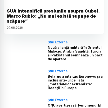
SUA intensifică presiunile asupra Cubei.
Marco Rubio: „Nu mai există supape de
scăpare”
07
.
08
.
2026
Știri Externe
Nouă alianță militară în Orientul
Mijlociu. Arabia Saudită, Turcia
și Pakistanul semnează un pact
de apărare
Știri Externe
Belarus a interzis Euronews și a
inclus site-ul pe lista
„materialelor extremiste”.
Reacții în Europa
Știri Externe
ONU avertizează: Fenomenul El