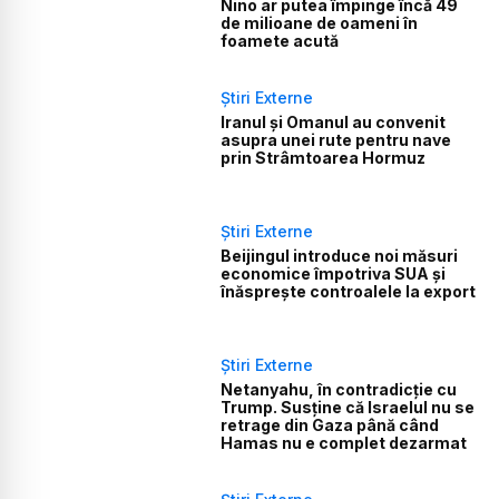
Niño ar putea împinge încă 49
de milioane de oameni în
foamete acută
Știri Externe
Iranul și Omanul au convenit
asupra unei rute pentru nave
prin Strâmtoarea Hormuz
Știri Externe
Beijingul introduce noi măsuri
economice împotriva SUA și
înăsprește controalele la export
Știri Externe
Netanyahu, în contradicție cu
Trump. Susține că Israelul nu se
retrage din Gaza până când
Hamas nu e complet dezarmat