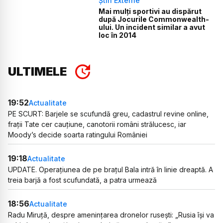
Știri Externe
Mai mulți sportivi au dispărut
după Jocurile Commonwealth-
ului. Un incident similar a avut
loc în 2014
ULTIMELE
19:52
Actualitate
PE SCURT: Barjele se scufundă greu, cadastrul revine online,
frații Tate cer cauțiune, canotorii români strălucesc, iar
Moody’s decide soarta ratingului României
19:18
Actualitate
UPDATE. Operațiunea de pe brațul Bala intră în linie dreaptă. A
treia barjă a fost scufundată, a patra urmează
18:56
Actualitate
Radu Miruță, despre amenințarea dronelor rusești: „Rusia își va