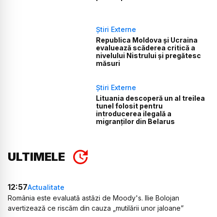
Știri Externe
Republica Moldova și Ucraina
evaluează scăderea critică a
nivelului Nistrului și pregătesc
măsuri
Știri Externe
Lituania descoperă un al treilea
tunel folosit pentru
introducerea ilegală a
migranților din Belarus
ULTIMELE
12:57
Actualitate
România este evaluată astăzi de Moody's. Ilie Bolojan
avertizează ce riscăm din cauza „mutilării unor jaloane”