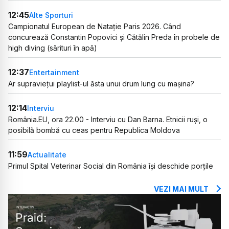
12:45
Alte Sporturi
Campionatul European de Natație Paris 2026. Când
concurează Constantin Popovici și Cătălin Preda în probele de
high diving (sărituri în apă)
12:37
Entertainment
Ar supraviețui playlist-ul ăsta unui drum lung cu mașina?
12:14
Interviu
România.EU, ora 22.00 - Interviu cu Dan Barna. Etnicii ruși, o
posibilă bombă cu ceas pentru Republica Moldova
11:59
Actualitate
Primul Spital Veterinar Social din România își deschide porțile
VEZI MAI MULT