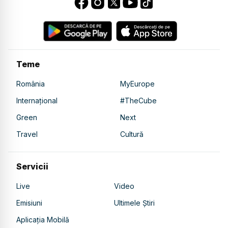
Teme
România
MyEurope
Internațional
#TheCube
Green
Next
Travel
Cultură
Servicii
Live
Video
Emisiuni
Ultimele Știri
Aplicația Mobilă