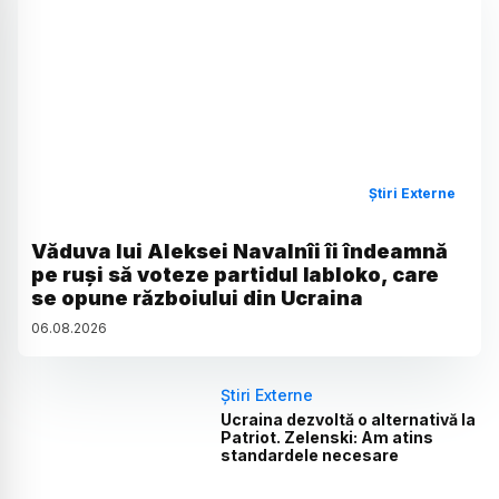
Știri Externe
Văduva lui Aleksei Navalnîi îi îndeamnă
pe ruși să voteze partidul Iabloko, care
se opune războiului din Ucraina
06
.
08
.
2026
Știri Externe
Ucraina dezvoltă o alternativă la
Patriot. Zelenski: Am atins
standardele necesare