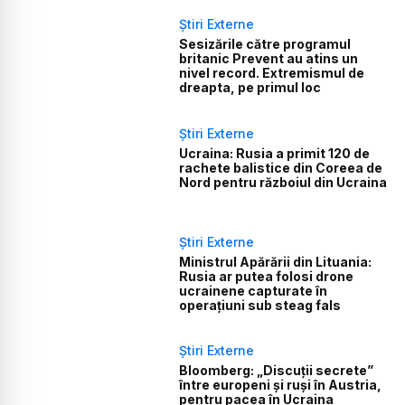
Știri Externe
Sesizările către programul
britanic Prevent au atins un
nivel record. Extremismul de
dreapta, pe primul loc
Știri Externe
Ucraina: Rusia a primit 120 de
rachete balistice din Coreea de
Nord pentru războiul din Ucraina
Știri Externe
Ministrul Apărării din Lituania:
Rusia ar putea folosi drone
ucrainene capturate în
operațiuni sub steag fals
Știri Externe
Bloomberg: „Discuții secrete”
între europeni și ruși în Austria,
pentru pacea în Ucraina