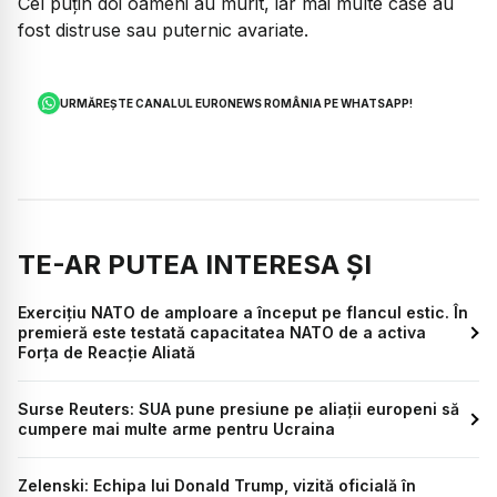
Cel puțin doi oameni au murit, iar mai multe case au
fost distruse sau puternic avariate.
URMĂREȘTE CANALUL EURONEWS ROMÂNIA PE WHATSAPP!
TE-AR PUTEA INTERESA ȘI
Exercițiu NATO de amploare a început pe flancul estic. În
premieră este testată capacitatea NATO de a activa
Forța de Reacție Aliată
Surse Reuters: SUA pune presiune pe aliații europeni să
cumpere mai multe arme pentru Ucraina
Zelenski: Echipa lui Donald Trump, vizită oficială în