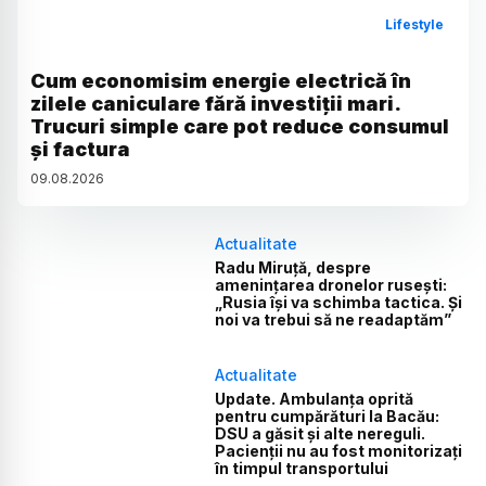
Lifestyle
Cum economisim energie electrică în
zilele caniculare fără investiții mari.
Trucuri simple care pot reduce consumul
și factura
09
.
08
.
2026
Actualitate
Radu Miruță, despre
amenințarea dronelor rusești:
„Rusia își va schimba tactica. Și
noi va trebui să ne readaptăm”
Actualitate
Update. Ambulanța oprită
pentru cumpărături la Bacău:
DSU a găsit și alte nereguli.
Pacienții nu au fost monitorizați
în timpul transportului