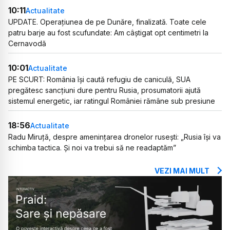
10:11
Actualitate
UPDATE. Operațiunea de pe Dunăre, finalizată. Toate cele
patru barje au fost scufundate: Am câștigat opt centimetri la
Cernavodă
10:01
Actualitate
PE SCURT: România își caută refugiu de caniculă, SUA
pregătesc sancțiuni dure pentru Rusia, prosumatorii ajută
sistemul energetic, iar ratingul României rămâne sub presiune
18:56
Actualitate
Radu Miruță, despre amenințarea dronelor rusești: „Rusia își va
schimba tactica. Și noi va trebui să ne readaptăm”
VEZI MAI MULT