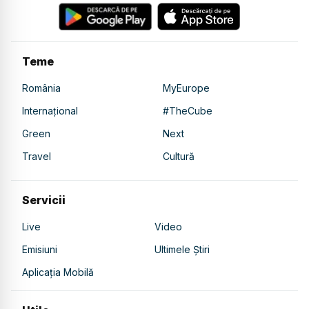
Teme
România
MyEurope
Internațional
#TheCube
Green
Next
Travel
Cultură
Servicii
Live
Video
Emisiuni
Ultimele Știri
Aplicația Mobilă