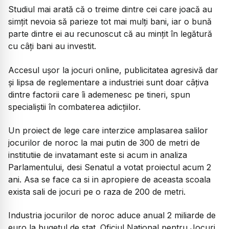
Studiul mai arată că o treime dintre cei care joacă au
simțit nevoia să parieze tot mai mulți bani, iar o bună
parte dintre ei au recunoscut că au mințit în legătură
cu câți bani au investit.
Accesul ușor la jocuri online, publicitatea agresivă dar
și lipsa de reglementare a industriei sunt doar câțiva
dintre factorii care îi ademenesc pe tineri, spun
specialiștii în combaterea adicțiilor.
Un proiect de lege care interzice amplasarea salilor
jocurilor de noroc la mai putin de 300 de metri de
institutiie de invatamant este si acum in analiza
Parlamentului, desi Senatul a votat proiectul acum 2
ani. Asa se face ca si in apropiere de aceasta scoala
exista sali de jocuri pe o raza de 200 de metri.
Industria jocurilor de noroc aduce anual 2 miliarde de
euro la bugetul de stat. Oficiul Național pentru Jocuri