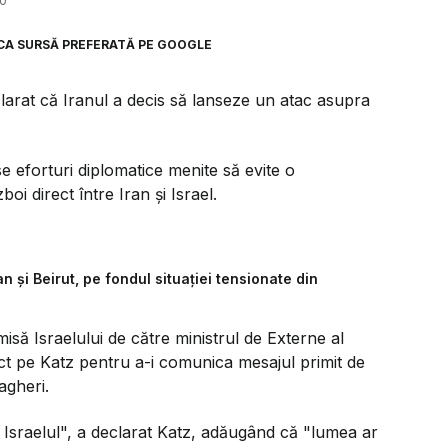
40
CA SURSĂ PREFERATĂ PE GOOGLE
eclarat că Iranul a decis să lanseze un atac asupra
e eforturi diplomatice menite să evite o
oi direct între Iran și Israel.
şi Beirut, pe fondul situației tensionate din
smisă Israelului de către ministrul de Externe al
rect pe Katz pentru a-i comunica mesajul primit de
agheri.
 Israelul", a declarat Katz, adăugând că "lumea ar