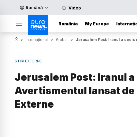
Română
Video
România
My Europe
Internați
>
Internațional
>
Global
>
Jerusalem Post: Iranul a decis s
ȘTIRI EXTERNE
Jerusalem Post: Iranul a 
Avertismentul lansat de 
Externe