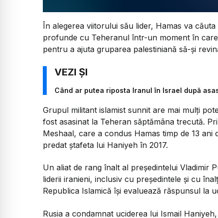
În alegerea viitorului său lider, Hamas va căuta
profunde cu Teheranul într-un moment în care sp
pentru a ajuta gruparea palestiniană să-și revin
Când ar putea riposta Iranul în Israel după asa
Grupul militant islamist sunnit are mai mulți pot
fost asasinat la Teheran săptămâna trecută. Pri
Meshaal, care a condus Hamas timp de 13 ani din
predat ștafeta lui Haniyeh în 2017.
Un aliat de rang înalt al președintelui Vladimir 
liderii iranieni, inclusiv cu președintele și cu înal
Republica Islamică își evaluează răspunsul la u
Rusia a condamnat uciderea lui Ismail Haniyeh, l