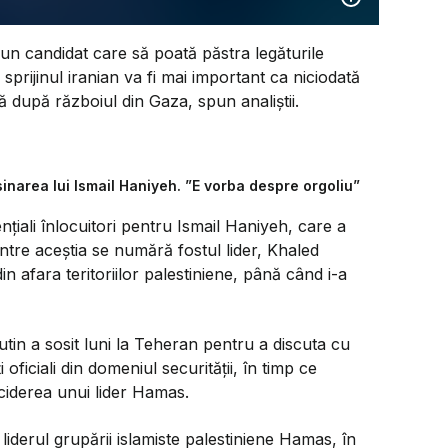
 un candidat care să poată păstra legăturile
rijinul iranian va fi mai important ca niciodată
ă după războiul din Gaza, spun analiștii.
sinarea lui Ismail Haniyeh. ”E vorba despre orgoliu”
ențiali înlocuitori pentru Ismail Haniyeh, care a
ntre aceștia se numără fostul lider, Khaled
 afara teritoriilor palestiniene, până când i-a
Putin a sosit luni la Teheran pentru a discuta cu
ți oficiali din domeniul securității, în timp ce
ciderea unui lider Hamas.
iderul grupării islamiste palestiniene Hamas, în