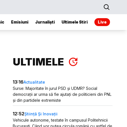
ic
Emisiuni
Jurnaliști
Ultimele Stiri
Live
ULTIMELE
13:16
Actualitate
Surse: Majoritate în jurul PSD și UDMR? Social
democrații ar urma să fie ajutați de politicieni din PNL
și din partidele extremiste
12:52
Știință Și Inovații
Vehicule autonome, testate în campusul Politehnicii
București. Când vor putea circula românii cu astfel de