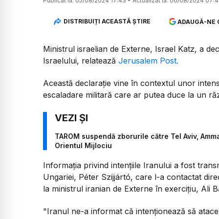
Publicat la:
05/08/2024 17:43
•
Actualizat la:
06/08/2024 07:
DISTRIBUIȚI ACEASTĂ ȘTIRE
ADAUGĂ-NE 
Ministrul israelian de Externe, Israel Katz, a d
Israelului, relatează
Jerusalem Post.
Această declarație vine în contextul unor intens
escaladare militară care ar putea duce la un răzb
TAROM suspendă zborurile către Tel Aviv, Amman 
Orientul Mijlociu
Informația privind intențiile Iranului a fost tran
Ungariei, Péter Szijjártó, care l-a contactat di
la ministrul iranian de Externe în exercițiu, Ali B
"Iranul ne-a informat că intenționează să atace