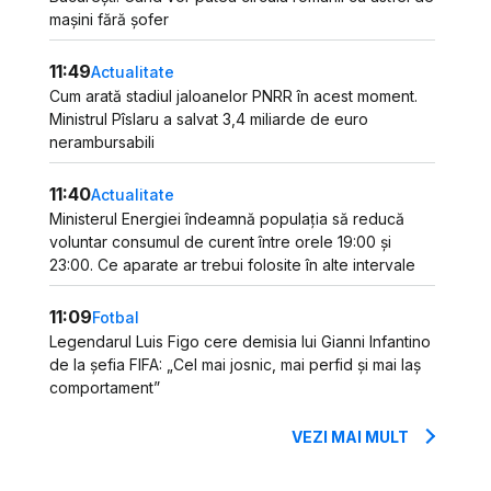
mașini fără șofer
11:49
Actualitate
Cum arată stadiul jaloanelor PNRR în acest moment.
Ministrul Pîslaru a salvat 3,4 miliarde de euro
nerambursabili
11:40
Actualitate
Ministerul Energiei îndeamnă populația să reducă
voluntar consumul de curent între orele 19:00 și
23:00. Ce aparate ar trebui folosite în alte intervale
11:09
Fotbal
Legendarul Luis Figo cere demisia lui Gianni Infantino
de la șefia FIFA: „Cel mai josnic, mai perfid și mai laș
comportament”
VEZI MAI MULT