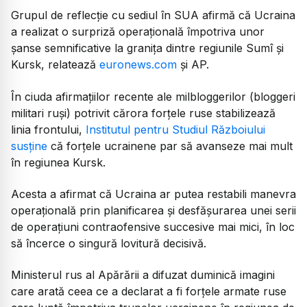
Grupul de reflecție cu sediul în SUA afirmă că Ucraina
a realizat o surpriză operațională împotriva unor
șanse semnificative la granița dintre regiunile Sumî și
Kursk, relatează
euronews.com
și AP.
În ciuda afirmațiilor recente ale milbloggerilor (bloggeri
militari ruși) potrivit cărora forțele ruse stabilizează
linia frontului,
Institutul pentru Studiul Războiului
susține
că forțele ucrainene par să avanseze mai mult
în regiunea Kursk.
Acesta a afirmat că Ucraina ar putea restabili manevra
operațională prin planificarea și desfășurarea unei serii
de operațiuni contraofensive succesive mai mici, în loc
să încerce o singură lovitură decisivă.
Ministerul rus al Apărării a difuzat duminică imagini
care arată ceea ce a declarat a fi forțele armate ruse