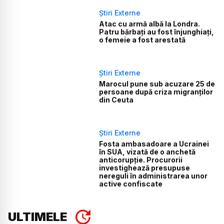
Știri Externe
Atac cu armă albă la Londra.
Patru bărbați au fost înjunghiați,
o femeie a fost arestată
Știri Externe
Marocul pune sub acuzare 25 de
persoane după criza migranților
din Ceuta
Știri Externe
Fosta ambasadoare a Ucrainei
în SUA, vizată de o anchetă
anticorupție. Procurorii
investighează presupuse
nereguli în administrarea unor
active confiscate
ULTIMELE