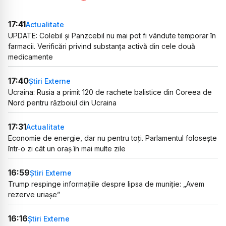
17:41
Actualitate
UPDATE: Colebil și Panzcebil nu mai pot fi vândute temporar în
farmacii. Verificări privind substanța activă din cele două
medicamente
17:40
Știri Externe
Ucraina: Rusia a primit 120 de rachete balistice din Coreea de
Nord pentru războiul din Ucraina
17:31
Actualitate
Economie de energie, dar nu pentru toți. Parlamentul folosește
într-o zi cât un oraș în mai multe zile
16:59
Știri Externe
Trump respinge informațiile despre lipsa de muniție: „Avem
rezerve uriașe”
16:16
Știri Externe