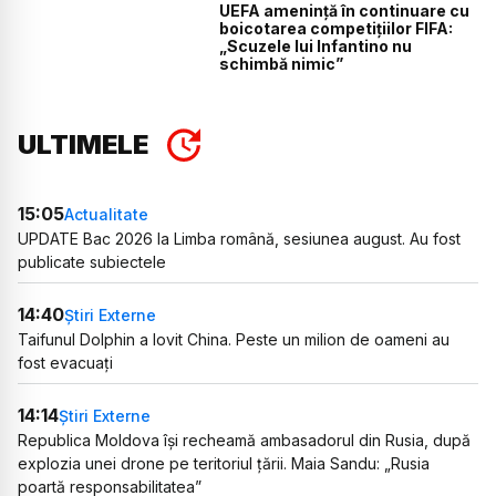
UEFA amenință în continuare cu
boicotarea competițiilor FIFA:
„Scuzele lui Infantino nu
schimbă nimic”
ULTIMELE
15:05
Actualitate
UPDATE Bac 2026 la Limba română, sesiunea august. Au fost
publicate subiectele
14:40
Știri Externe
Taifunul Dolphin a lovit China. Peste un milion de oameni au
fost evacuați
14:14
Știri Externe
Republica Moldova își recheamă ambasadorul din Rusia, după
explozia unei drone pe teritoriul țării. Maia Sandu: „Rusia
poartă responsabilitatea”