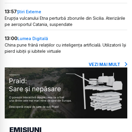
13:57
Știri Externe
Erupția vulcanului Etna perturbă zborurile din Sicilia. Aterizările
pe aeroportul Catania, suspendate
13:00
Lumea Digitală
China pune frână relațiilor cu inteligența artificială. Utilizatorii își
pierd iubiții și iubitele virtuale
VEZI MAI MULT
EMISIUNI