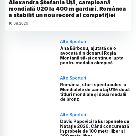
Alexandra Ștefania Uță, campioană
mondială U20 la 400 m garduri. Românca
a stabilit un nou record al competiției
10
.
08
.
2026
Alte Sporturi
Ana Bărbosu, ajutată de o
avocată din dosarul Roșia
Montană să-și continue lupta
pentru medalia olimpică
Alte Sporturi
România, start spectaculos la
Mondialele de canotaj U19: două
titluri mondiale și două medalii
de bronz
Alte Sporturi
David Popovici la Europenele de
Natație 2026. Când concurează
în probele de 100 metri liber și
200 metri liber