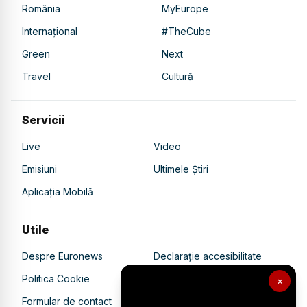
România
MyEurope
Internațional
#TheCube
Green
Next
Travel
Cultură
Servicii
Live
Video
Emisiuni
Ultimele Știri
Aplicația Mobilă
Utile
Despre Euronews
Declarație accesibilitate
Politica Cookie
Politica de confidențialitate
×
Formular de contact
Transparență în utilizarea AI