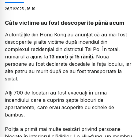
26
/
11
/
2025
,
16:19
Câte victime au fost descoperite până acum
Autoritățile din Hong Kong au anunțat că au mai fost
descoperite și alte victime după incendiul din
complexul rezidențial din districtul Tai Po. În total,
numărul a ajuns la
13 morți și 15 răniți.
Nouă
persoane au fost declarate decedate la fața locului, iar
alte patru au murit după ce au fost transportate la
spital.
Alți 700 de locatari au fost evacuați în urma
incendiului care a cuprins șapte blocuri de
apartamente, care erau acoperite cu schele de
bambus.
Poliția a primit mai multe sesizări privind persoane
blocate în interiorul clădirilor. Lo Hiu-fung, un membru