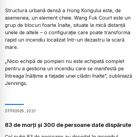
Structura urbană densă a Hong Kongului este, de
asemenea, un element cheie. Wang Fuk Court este un
grup de blocuri foarte înalte, situate la mică distanță
unele de altele – o configurație care poate transforma
rapid un incendiu localizat într-un dezastru la scară
mare.
„Nicio echipă de pompieri nu este echipată complet
pentru a gestiona un incendiu care se manifestă pe
întreaga înălțime a fațadei unei clădiri înalte”,
subliniază
Jennings.
27
/
11
/
2025
,
22:21
83 de morți și 300 de persoane date dispărute
Cel puțin 83 de persoane au decedat în incendiul