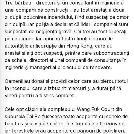
Trei bărbați – directorii și un consultant în inginerie ai
unei companii de construcții – au fost arestați a doua
zi după izbucnirea incendiului, fiind suspectați de omor
din culpă, iar poliția a declarat că liderii companiei sunt
suspectați de neglijență gravă. Cei trei au fost eliberați
pe cauțiune, dar apoi au fost reținuți din nou de
autoritățile anticorupție din Hong Kong, care au
arestat și alți opt suspecți, printre care subcontractanți
de schele, directori ai unei companii de consultanță în
inginerie și manageri ai proiectului de renovare.
Oamenii au donat și provizii celor care au pierdut totul
în incendiu, care a izbucnit miercuri și a durat până
vineri pentru a fi stins complet.
Cele opt clădiri ale complexului Wang Fuk Court din
suburbia Tai Po fuseseră toate acoperite cu schele de
bambus și plasă de nailon, în scopul de a fi renovate,
iar ferestrele erau acoperite cu panouri de polistiren.