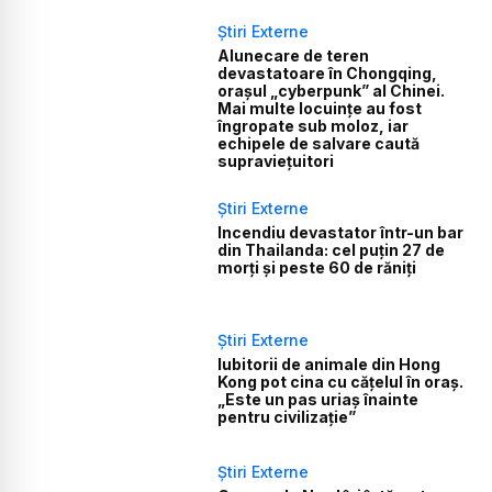
Știri Externe
Alunecare de teren
devastatoare în Chongqing,
orașul „cyberpunk” al Chinei.
Mai multe locuințe au fost
îngropate sub moloz, iar
echipele de salvare caută
supraviețuitori
Știri Externe
Incendiu devastator într-un bar
din Thailanda: cel puțin 27 de
morți și peste 60 de răniți
Știri Externe
Iubitorii de animale din Hong
Kong pot cina cu cățelul în oraș.
„Este un pas uriaș înainte
pentru civilizație”
Știri Externe