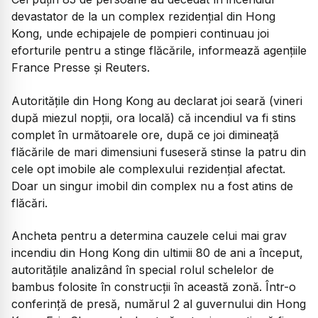
devastator de la un complex rezidențial din Hong
Kong, unde echipajele de pompieri continuau joi
eforturile pentru a stinge flăcările, informează agențiile
France Presse și Reuters.
Autoritățile din Hong Kong au declarat joi seară (vineri
după miezul nopții, ora locală) că incendiul va fi stins
complet în următoarele ore, după ce joi dimineață
flăcările de mari dimensiuni fuseseră stinse la patru din
cele opt imobile ale complexului rezidențial afectat.
Doar un singur imobil din complex nu a fost atins de
flăcări.
Ancheta pentru a determina cauzele celui mai grav
incendiu din Hong Kong din ultimii 80 de ani a început,
autoritățile analizând în special rolul schelelor de
bambus folosite în construcții în această zonă. Într-o
conferință de presă, numărul 2 al guvernului din Hong