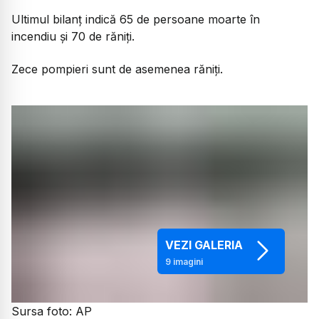
Ultimul bilanț indică 65 de persoane moarte în
incendiu și 70 de răniți.
Zece pompieri sunt de asemenea răniți.
VEZI GALERIA
9
imagini
Sursa foto: AP