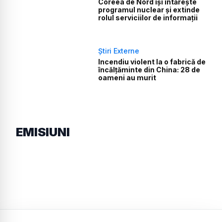
Coreea de Nord își întărește
programul nuclear și extinde
rolul serviciilor de informații
Știri Externe
Incendiu violent la o fabrică de
încălţăminte din China: 28 de
oameni au murit
EMISIUNI