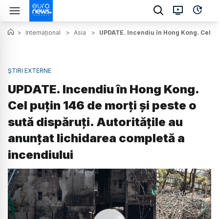
>
Internațional
>
Asia
>
UPDATE. Incendiu în Hong Kong. Cel puți
ȘTIRI EXTERNE
UPDATE. Incendiu în Hong Kong.
Cel puțin 146 de morți și peste o
sută dispăruți. Autoritățile au
anunțat lichidarea completă a
incendiului