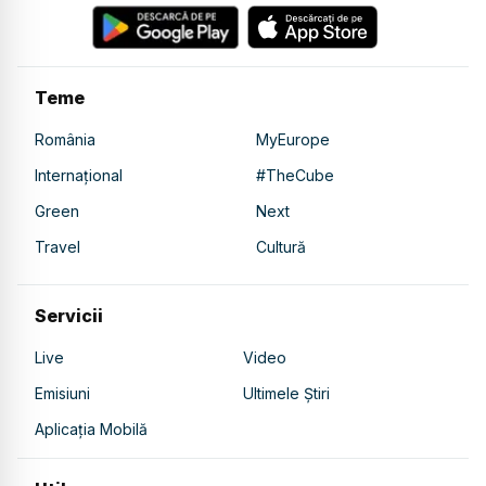
Teme
România
MyEurope
Internațional
#TheCube
Green
Next
Travel
Cultură
Servicii
Live
Video
Emisiuni
Ultimele Știri
Aplicația Mobilă