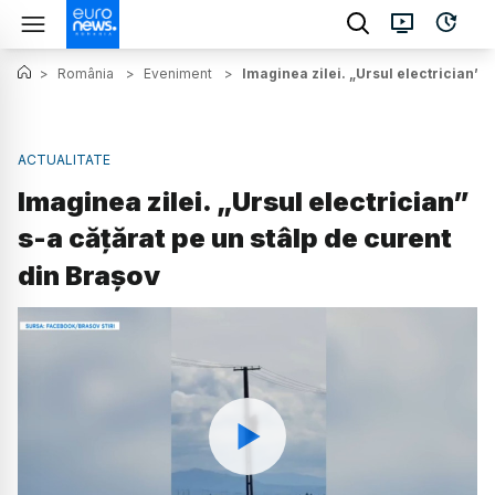
>
România
>
Eveniment
>
Imaginea zilei. „Ursul electrician” s
ACTUALITATE
Imaginea zilei. „Ursul electrician”
s-a cățărat pe un stâlp de curent
din Brașov
Watch