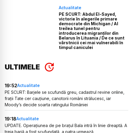
Actualitate
PE SCURT: Abdul El-Sayed,
victorie în alegerile primare
democrate din Michigan / Al
treilea tunel pentru
introducerea migranților din
Belarus în Lituania / De ce sunt
vârstnicii cei mai vulnerabili în
timpul caniculei
ULTIMELE
19:52
Actualitate
PE SCURT: Barjele se scufundă greu, cadastrul revine online,
frații Tate cer cauțiune, canotorii români strălucesc, iar
Moody’s decide soarta ratingului României
19:18
Actualitate
UPDATE. Operațiunea de pe brațul Bala intră în linie dreaptă. A
treia barjă a fost scufundată, a patra urmează