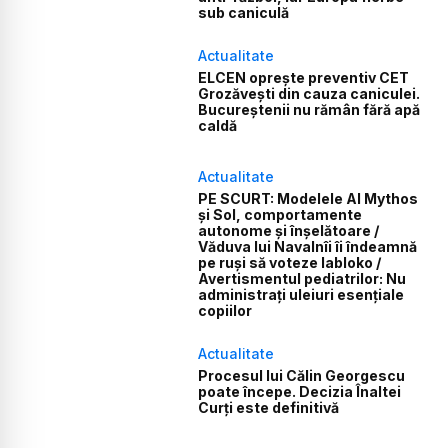
sub caniculă
Actualitate
ELCEN oprește preventiv CET
Grozăvești din cauza caniculei.
Bucureștenii nu rămân fără apă
caldă
Actualitate
PE SCURT: Modelele AI Mythos
și Sol, comportamente
autonome și înșelătoare /
Văduva lui Navalnîi îi îndeamnă
pe ruși să voteze Iabloko /
Avertismentul pediatrilor: Nu
administrați uleiuri esențiale
copiilor
Actualitate
Procesul lui Călin Georgescu
poate începe. Decizia Înaltei
Curți este definitivă