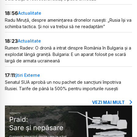
18:56
Actualitate
Radu Miruță, despre amenințarea dronelor rusești: „Rusia își va
schimba tactica. Și noi va trebui să ne readaptăm”
18:23
Actualitate
Rumen Radev: O dronă a intrat dinspre România în Bulgaria și a
explodat lângă graniță. Bulgaria: E un aparat folosit pe scară
largă de armata ucraineană
17:11
Știri Externe
Senatul SUA aprobă un nou pachet de sancțiuni împotriva
Rusiei. Tarife de până la 500% pentru importurile rusești
VEZI MAI MULT