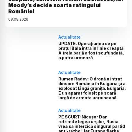
Moody’s decide soarta ratingului
României
08
.
08
.
2026
Actualitate
UPDATE. Operațiunea de pe
brațul Bala intră în linie dreaptă.
A treia barjă a fost scufundată,
a patra urmează
Actualitate
Rumen Radev: O dronă a intrat
dinspre România în Bulgaria și a
explodat lângă graniță. Bulgaria:
E un aparat folosit pe scară
largă de armata ucraineană
Actualitate
PE SCURT: Nicușor Dan
retrimite legea urșilor, Rusia
vrea să interzică singurul partid
anti-război, iar Europa fierbe