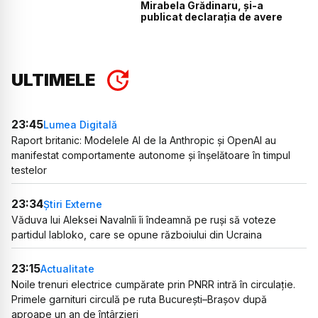
Mirabela Grădinaru, și-a
publicat declarația de avere
ULTIMELE
23:45
Lumea Digitală
Raport britanic: Modelele AI de la Anthropic și OpenAI au
manifestat comportamente autonome și înșelătoare în timpul
testelor
23:34
Știri Externe
Văduva lui Aleksei Navalnîi îi îndeamnă pe ruși să voteze
partidul Iabloko, care se opune războiului din Ucraina
23:15
Actualitate
Noile trenuri electrice cumpărate prin PNRR intră în circulație.
Primele garnituri circulă pe ruta București–Brașov după
aproape un an de întârzieri