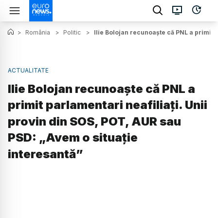
>
România
>
Politic
>
Ilie Bolojan recunoaște că PNL a primit 
ACTUALITATE
Ilie Bolojan recunoaște că PNL a
primit parlamentari neafiliați. Unii
provin din SOS, POT, AUR sau
PSD: „Avem o situație
interesantă”