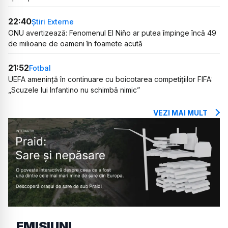
22:40
Știri Externe
ONU avertizează: Fenomenul El Niño ar putea împinge încă 49
de milioane de oameni în foamete acută
21:52
Fotbal
UEFA amenință în continuare cu boicotarea competițiilor FIFA:
„Scuzele lui Infantino nu schimbă nimic”
VEZI MAI MULT
EMISIUNI