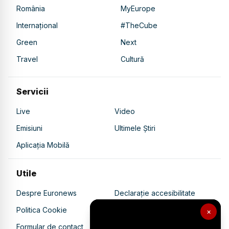
România
MyEurope
Internațional
#TheCube
Green
Next
Travel
Cultură
Servicii
Live
Video
Emisiuni
Ultimele Știri
Aplicația Mobilă
Utile
Despre Euronews
Declarație accesibilitate
Politica Cookie
Politica de confidențialitate
×
Formular de contact
Transparență în utilizarea AI