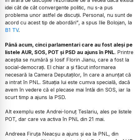
în afară de discuțiile rezonabile de a vedea dacă există
idei cât de cât convergente politic, nu s-a pus
problema unor astfel de discuții. Personal, nu sunt de
acord cu acest tip de abordări”
, a spus Ilie Bolojan, la
B1 TV
.
Până acum, cinci parlamentari care au fost aleși pe
listele AUR, SOS, POT și PSD au ajuns în PNL
. Printre
aceștia se numără și Iosif Florin Jianu, care a fost la
social-democrați. El chiar a și făcut informarea
necesară la Camera Deputaților, în care a anunțat că
a intrat în PNL. Situația lui este cumva specială, dacă
avem în vedere că el plecase mai întâi din SOS, iar la
scurt timp a ajuns la PSD.
Alt exemplu este Andrei-Ionuţ Teslariu, ales pe listele
POT, dar care va activa în PNL din 21 mai.
Andreea Firuța Neacșu a ajuns și ea la PNL, din