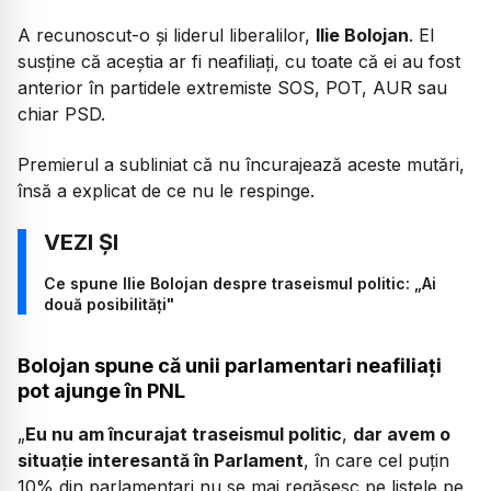
A recunoscut-o și liderul liberalilor,
Ilie Bolojan
. El
susține că aceștia ar fi neafiliați, cu toate că ei au fost
anterior în partidele extremiste SOS, POT, AUR sau
chiar PSD.
Premierul a subliniat că nu încurajează aceste mutări,
însă a explicat de ce nu le respinge.
Ce spune Ilie Bolojan despre traseismul politic: „Ai
două posibilități"
Bolojan spune că unii parlamentari neafiliați
pot ajunge în PNL
„
Eu nu am încurajat traseismul politic
,
dar avem o
situație interesantă în Parlament
, în care cel puțin
10% din parlamentari nu se mai regăsesc pe listele pe