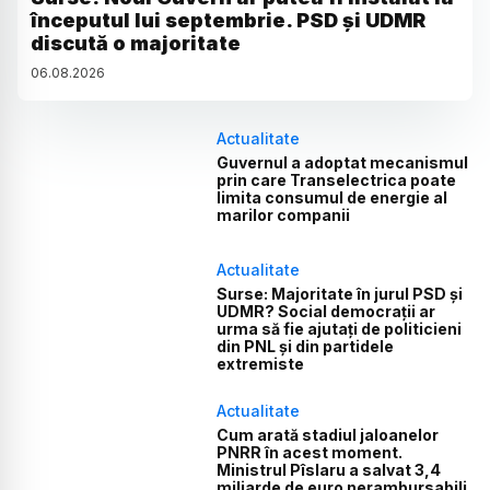
începutul lui septembrie. PSD și UDMR
discută o majoritate
06
.
08
.
2026
Actualitate
Guvernul a adoptat mecanismul
prin care Transelectrica poate
limita consumul de energie al
marilor companii
Actualitate
Surse: Majoritate în jurul PSD și
UDMR? Social democrații ar
urma să fie ajutați de politicieni
din PNL și din partidele
extremiste
Actualitate
Cum arată stadiul jaloanelor
PNRR în acest moment.
Ministrul Pîslaru a salvat 3,4
miliarde de euro nerambursabili