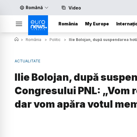
Română
Video
România
My Europe
Internați
>
România
>
Politic
>
Ilie Bolojan, după suspendarea hot
ACTUALITATE
Ilie Bolojan, după suspe
Congresului PNL: „Vom r
dar vom apăra votul mem