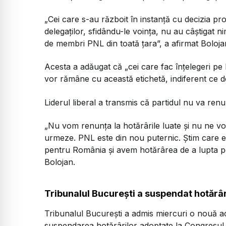
„Cei care s-au războit în instanță cu decizia prop
delegaților, sfidându-le voința, nu au câștigat n
de membri PNL din toată țara”, a afirmat Boloja
Acesta a adăugat că „cei care fac înțelegeri pe la
vor rămâne cu această etichetă, indiferent ce de
Liderul liberal a transmis că partidul nu va renun
„Nu vom renunța la hotărârile luate și nu ne vom
urmeze. PNL este din nou puternic. Știm care e
pentru România și avem hotărârea de a lupta pen
Bolojan.
Tribunalul București a suspendat hotărâ
Tribunalul București a admis miercuri o nouă ac
suspendarea hotărârilor adoptate la Congresul e