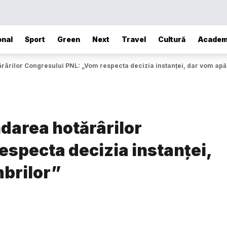
onal
Sport
Green
Next
Travel
Cultură
Academ
ărârilor Congresului PNL: „Vom respecta decizia instanței, dar vom ap
ndarea hotărârilor
especta decizia instanței,
brilor”