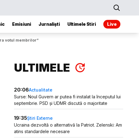
ic
Emisiuni
Jurnaliști
Ultimele Stiri
Live
ăra votul membrilor”
ULTIMELE
20:06
Actualitate
Surse: Noul Guvern ar putea fi instalat la începutul lui
septembrie. PSD și UDMR discută o majoritate
19:35
Știri Externe
Ucraina dezvoltă o alternativă la Patriot. Zelenski: Am
atins standardele necesare