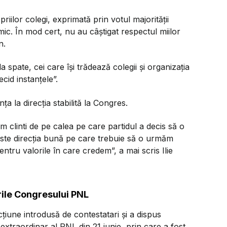
riilor colegi, exprimată prin votul majorității
imic. În mod cert, nu au câștigat respectul miilor
n.
 spate, cei care își trădează colegii și organizația
cid instanțele”.
ța la direcția stabilită la Congres.
 clinti de pe calea pe care partidul a decis să o
ste direcția bună pe care trebuie să o urmăm
tru valorile în care credem”, a mai scris Ilie
rile Congresului PNL
țiune introdusă de contestatari și a dispus
xtraordinar al PNL din 21 iunie, prin care a fost