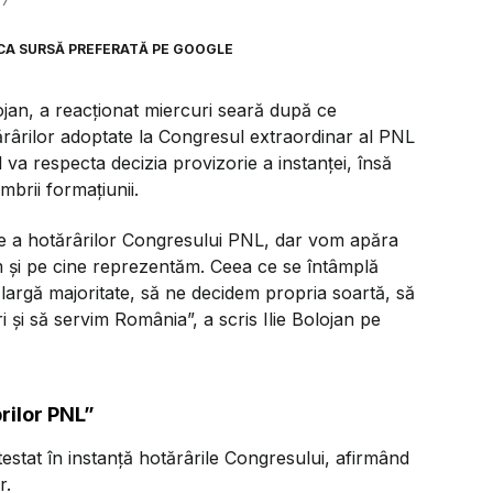
37
CA SURSĂ PREFERATĂ PE GOOGLE
lojan, a reacționat miercuri seară după ce
rârilor adoptate la Congresul extraordinar al PNL
ul va respecta decizia provizorie a instanței, însă
brii formațiunii.
e a hotărârilor Congresului PNL, dar vom apăra
m și pe cine reprezentăm. Ceea ce se întâmplă
largă majoritate, să ne decidem propria soartă, să
ri și să servim România”,
a scris Ilie Bolojan pe
rilor PNL”
testat în instanță hotărârile Congresului, afirmând
r.