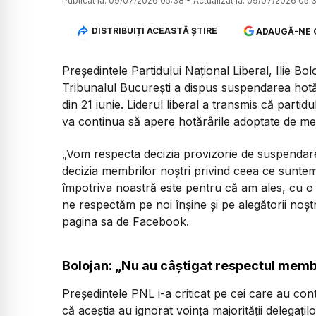
Publicat la:
09/07/2026 05:38
•
Actualizat la:
09/07/2026 05:
DISTRIBUIȚI ACEASTĂ ȘTIRE
ADAUGĂ-NE 
Președintele Partidului Național Liberal, Ilie Bo
Tribunalul București a dispus suspendarea hotă
din 21 iunie. Liderul liberal a transmis că partid
va continua să apere hotărârile adoptate de mem
„Vom respecta decizia provizorie de suspendar
decizia membrilor noștri privind ceea ce sunte
împotriva noastră este pentru că am ales, cu o 
ne respectăm pe noi înșine și pe alegătorii noșt
pagina sa de Facebook.
Bolojan: „Nu au câștigat respectul memb
Președintele PNL i-a criticat pe cei care au con
că aceștia au ignorat voința majorității delegațilo