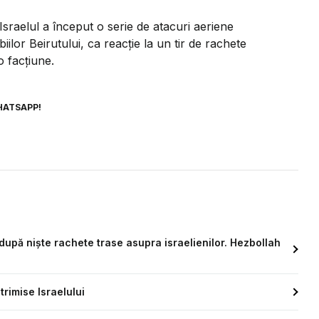
Israelul a început o serie de atacuri aeriene
ilor Beirutului, ca reacție la un tir de rachete
o facțiune.
HATSAPP!
 după niște rachete trase asupra israelienilor. Hezbollah
rimise Israelului