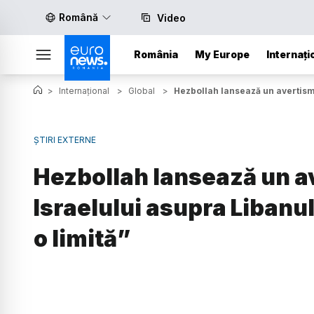
Română
Video
România
My Europe
Internați
>
Internațional
>
Global
>
Hezbollah lansează un avertismen
ȘTIRI EXTERNE
Hezbollah lansează un a
Israelului asupra Libanulu
o limită”