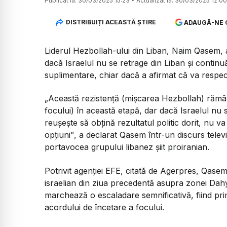
Publicat la:
30/03/2025 15:23
•
Actualizat la:
30/03/2025 12:00
DISTRIBUIȚI ACEASTĂ ȘTIRE
ADAUGĂ-NE 
Liderul Hezbollah-ului din Liban, Naim Qasem, 
dacă Israelul nu se retrage din Liban și continuă
suplimentare, chiar dacă a afirmat că va respec
„Această rezistență (mișcarea Hezbollah) rămân
focului) în această etapă, dar dacă Israelul nu
reușește să obțină rezultatul politic dorit, nu 
opțiuni”
, a declarat Qasem într-un discurs telev
portavocea grupului libanez șiit proiranian.
Potrivit agenției EFE, citată de Agerpres, Qasem 
israelian din ziua precedentă asupra zonei Dahy
marchează o escaladare semnificativă, fiind pri
acordului de încetare a focului.