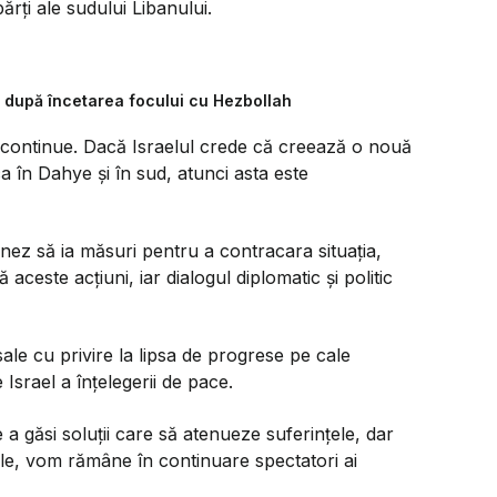
părți ale sudului Libanului.
ă după încetarea focului cu Hezbollah
ontinue. Dacă Israelul crede că creează o nouă
a în Dahye și în sud, atunci asta este
nez să ia măsuri pentru a contracara situația,
aceste acțiuni, iar dialogul diplomatic și politic
sale cu privire la lipsa de progrese pe cale
Israel a înțelegerii de pace.
a găsi soluții care să atenueze suferințele, dar
rile, vom rămâne în continuare spectatori ai