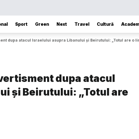
onal
Sport
Green
Next
Travel
Cultură
Academ
t dupa atacul Israelului asupra Libanului și Beirutului: „Totul are o li
vertisment dupa atacul
i și Beirutului: „Totul are