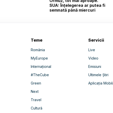
Ormuz, tot mai aproape.
SUA: Înțelegerea ar putea fi
semnată până miercuri
Teme
Servicii
România
Live
MyEurope
Video
Internațional
Emisiuni
#TheCube
Ultimele Știri
Green
Aplicația Mobil
Next
Travel
Cultură