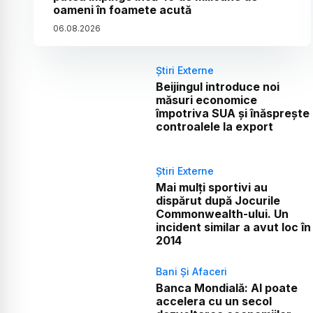
oameni în foamete acută
06
.
08
.
2026
Știri Externe
Beijingul introduce noi
măsuri economice
împotriva SUA și înăsprește
controalele la export
Știri Externe
Mai mulți sportivi au
dispărut după Jocurile
Commonwealth-ului. Un
incident similar a avut loc în
2014
Bani Și Afaceri
Banca Mondială: AI poate
accelera cu un secol