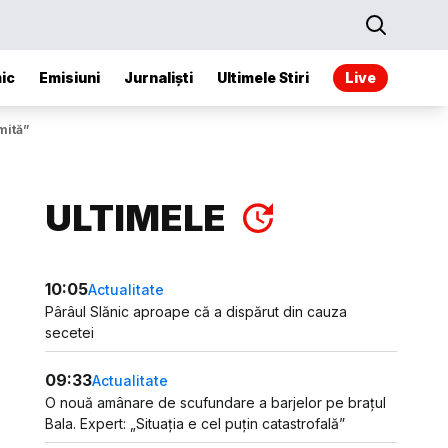
ic
Emisiuni
Jurnaliști
Ultimele Stiri
Live
mită”
ULTIMELE
10:05
Actualitate
Pârâul Slănic aproape că a dispărut din cauza
secetei
09:33
Actualitate
O nouă amânare de scufundare a barjelor pe brațul
Bala. Expert: „Situația e cel puțin catastrofală”