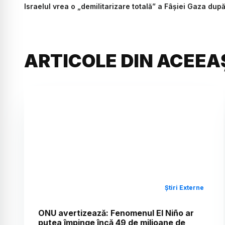
Israelul vrea o „demilitarizare totală” a Fâşiei Gaza dup
ARTICOLE DIN ACEEA
Știri Externe
ONU avertizează: Fenomenul El Niño ar
putea împinge încă 49 de milioane de