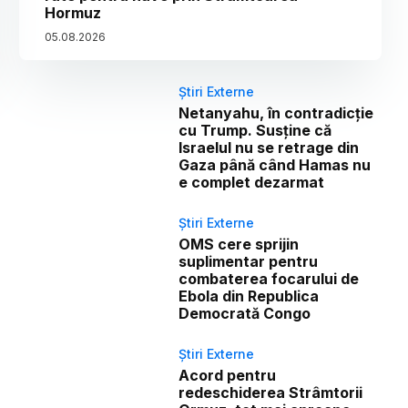
Hormuz
05
.
08
.
2026
Știri Externe
Netanyahu, în contradicție
cu Trump. Susține că
Israelul nu se retrage din
Gaza până când Hamas nu
e complet dezarmat
Știri Externe
OMS cere sprijin
suplimentar pentru
combaterea focarului de
Ebola din Republica
Democrată Congo
Știri Externe
Acord pentru
redeschiderea Strâmtorii