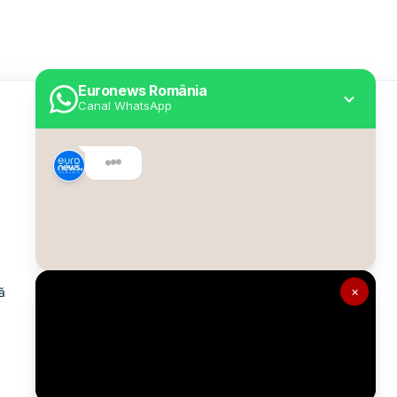
Euronews România
Canal WhatsApp
Utile
Despre Euronews
Declarație accesibilitate
Politica Cookie
Politica de confidențialitate
×
ă
Formular de contact
Transparență în utilizarea AI
Gestionați preferințele