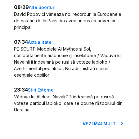
08:29
Alte Sporturi
David Popovici vânează noi recorduri la Europenele
de natație de la Paris. Va avea un rus ca adversar
principal
07:34
Actualitate
PE SCURT: Modelele AI Mythos și Sol,
comportamente autonome și înșelătoare / Văduva lui
Navalnîi îi îndeamnă pe ruși să voteze Iabloko /
Avertismentul pediatrilor: Nu administrați uleiuri
esențiale copiilor
23:34
Știri Externe
Văduva lui Aleksei Navalnîi îi îndeamnă pe ruși să
voteze partidul Iabloko, care se opune războiului din
Ucraina
VEZI MAI MULT