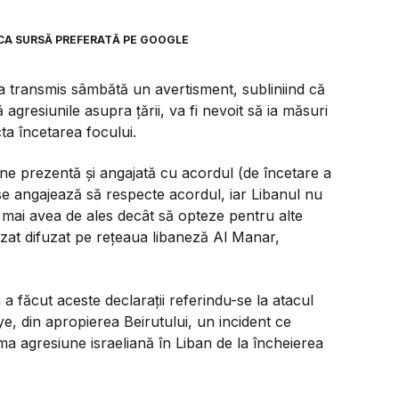
CA SURSĂ PREFERATĂ PE GOOGLE
a transmis sâmbătă un avertisment, subliniind că
 agresiunile asupra țării, va fi nevoit să ia măsuri
ta încetarea focului.
e prezentă și angajată cu acordul (de încetare a
 se angajează să respecte acordul, iar Libanul nu
va mai avea de ales decât să opteze pentru alte
izat difuzat pe rețeaua libaneză Al Manar,
a făcut aceste declarații referindu-se la atacul
e, din apropierea Beirutului, un incident ce
ma agresiune israeliană în Liban de la încheierea