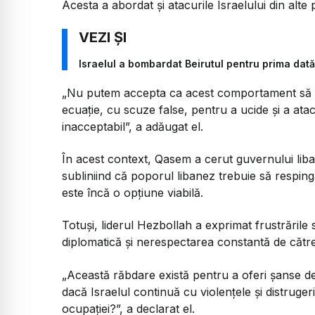
Acesta a abordat și atacurile Israelului din alte 
Israelul a bombardat Beirutul pentru prima dat
„
Nu putem accepta ca acest comportament să c
ecuație, cu scuze false, pentru a ucide și a atac
inacceptabil
”, a adăugat el.
În acest context, Qasem a cerut guvernului liba
subliniind că poporul libanez trebuie să respingă 
este încă o opțiune viabilă.
Totuși, liderul Hezbollah a exprimat frustrările 
diplomatică și nerespectarea constantă de către 
„Această răbdare există pentru a oferi șanse de 
dacă Israelul continuă cu violențele și distruge
ocupației?
”, a declarat el.