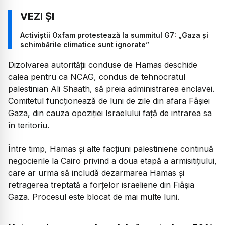
Activiștii Oxfam protestează la summitul G7: „Gaza și
schimbările climatice sunt ignorate”
Dizolvarea autorității conduse de Hamas deschide
calea pentru ca NCAG, condus de tehnocratul
palestinian Ali Shaath, să preia administrarea enclavei.
Comitetul funcționează de luni de zile din afara Fâșiei
Gaza, din cauza opoziției Israelului față de intrarea sa
în teritoriu.
Între timp, Hamas și alte facțiuni palestiniene continuă
negocierile la Cairo privind a doua etapă a armisitițiului,
care ar urma să includă dezarmarea Hamas și
retragerea treptată a forțelor israeliene din Fiâșia
Gaza. Procesul este blocat de mai multe luni.