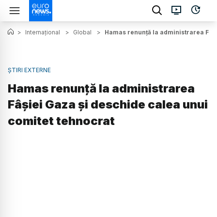
>
Internațional
>
Global
>
Hamas renunță la administrarea Fâși
ȘTIRI EXTERNE
Hamas renunță la administrarea
Fâșiei Gaza și deschide calea unui
comitet tehnocrat