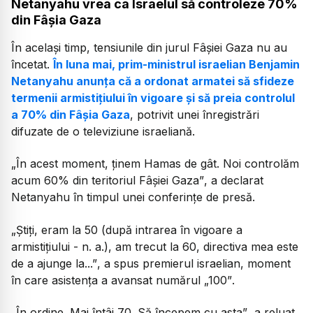
Netanyahu vrea ca Israelul să controleze 70%
din Fâșia Gaza
În același timp, tensiunile din jurul Fâșiei Gaza nu au
încetat.
În luna mai, prim-ministrul israelian Benjamin
Netanyahu anunța că a ordonat armatei să sfideze
termenii armistițiului în vigoare și să preia controlul
a 70% din Fâșia Gaza
, potrivit unei înregistrări
difuzate de o televiziune israeliană.
„În acest moment, ținem Hamas de gât. Noi controlăm
acum 60% din teritoriul Fâșiei Gaza”
, a declarat
Netanyahu în timpul unei conferințe de presă.
„Știți, eram la 50 (după intrarea în vigoare a
armistițiului - n. a.), am trecut la 60, directiva mea este
de a ajunge la...”
, a spus premierul israelian, moment
în care asistența a avansat numărul
„100”
.
„În ordine. Mai întâi 70. Să începem cu asta”
, a reluat