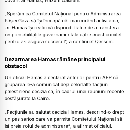
cuvânt al Hamas, Hazem Qassem.
„Sperăm ca Comitetul Național pentru Administrarea
Fâșiei Gaza să își înceapă cât mai curând activitatea,
iar Hamas își reafirmă disponibilitatea de a transfera
responsabilitățile guvernamentale către acest comitet
pentru a-i asigura succesul”,
a continuat Qassem.
Dezarmarea Hamas rămâne principalul
obstacol
Un oficial Hamas a declarat anterior pentru AFP că
gruparea le-a comunicat deja celorlalte facțiuni
palestiniene decizia sa, în cadrul unei reuniuni recente
desfășurate la Cairo.
„Facțiunile au salutat decizia Hamas, descriind-o drept
un pas serios care va permite Comitetului Național să
își preia rolul de administrare”
, a afirmat oficialul.