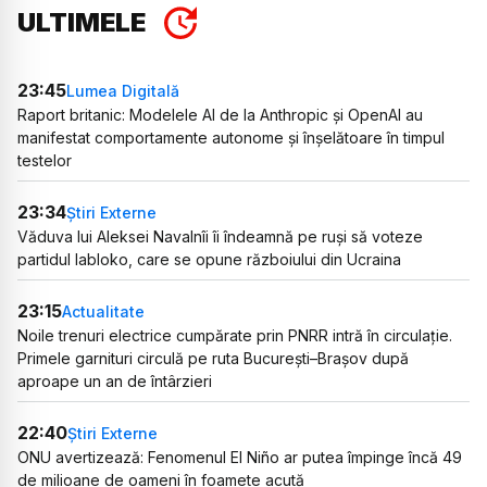
ULTIMELE
23:45
Lumea Digitală
Raport britanic: Modelele AI de la Anthropic și OpenAI au
manifestat comportamente autonome și înșelătoare în timpul
testelor
23:34
Știri Externe
Văduva lui Aleksei Navalnîi îi îndeamnă pe ruși să voteze
partidul Iabloko, care se opune războiului din Ucraina
23:15
Actualitate
Noile trenuri electrice cumpărate prin PNRR intră în circulație.
Primele garnituri circulă pe ruta București–Brașov după
aproape un an de întârzieri
22:40
Știri Externe
ONU avertizează: Fenomenul El Niño ar putea împinge încă 49
de milioane de oameni în foamete acută