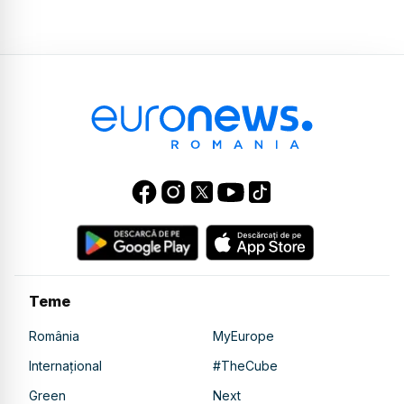
Teme
România
MyEurope
Internațional
#TheCube
Green
Next