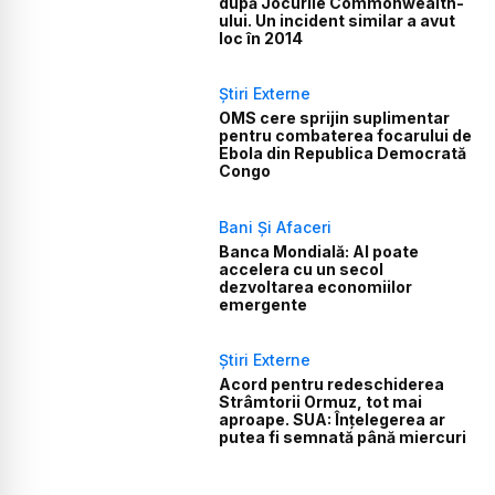
după Jocurile Commonwealth-
ului. Un incident similar a avut
loc în 2014
Știri Externe
OMS cere sprijin suplimentar
pentru combaterea focarului de
Ebola din Republica Democrată
Congo
Bani Și Afaceri
Banca Mondială: AI poate
accelera cu un secol
dezvoltarea economiilor
emergente
Știri Externe
Acord pentru redeschiderea
Strâmtorii Ormuz, tot mai
aproape. SUA: Înțelegerea ar
putea fi semnată până miercuri