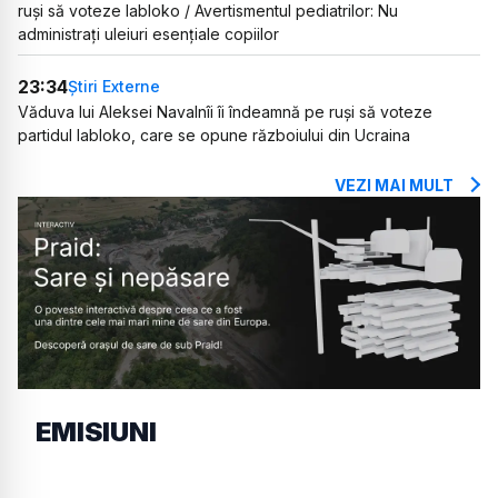
ruși să voteze Iabloko / Avertismentul pediatrilor: Nu
administrați uleiuri esențiale copiilor
23:34
Știri Externe
Văduva lui Aleksei Navalnîi îi îndeamnă pe ruși să voteze
partidul Iabloko, care se opune războiului din Ucraina
VEZI MAI MULT
EMISIUNI