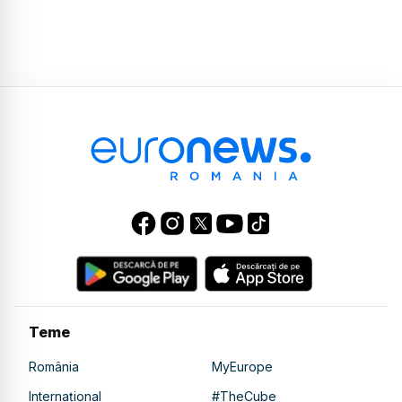
Teme
România
MyEurope
Internațional
#TheCube