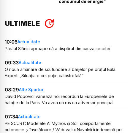
consumul de energie”
ULTIMELE
10:05
Actualitate
Pârâul Slănic aproape că a dispărut din cauza secetei
09:33
Actualitate
O nouă amânare de scufundare a barjelor pe brațul Bala.
Expert: „Situația e cel puțin catastrofală”
08:29
Alte Sporturi
David Popovici vânează noi recorduri la Europenele de
natație de la Paris. Va avea un rus ca adversar principal
07:34
Actualitate
PE SCURT: Modelele AI Mythos și Sol, comportamente
autonome și înșelătoare / Văduva lui Navalnîi îi îndeamnă pe