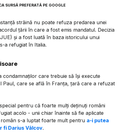
CA SURSĂ PREFERATĂ PE GOOGLE
instanță străină nu poate refuza predarea unei
acordul țării în care a fost emis mandatul. Decizia
JUE) și a fost luată în baza istoricului unui
a refugiat în Italia.
hisoare
a condamnaților care trebuie să își execute
l Paul, care se află în Franța, țară care a refuzat
 special pentru că foarte mulți deținuți români
giat acolo - unii chiar înainte să fie aplicate
 român s-a luptat foarte mult pentru
a-i putea
r fi Darius Vâlcov
.