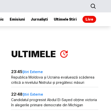
ic
Emisiuni
Jurnaliști
Ultimele Stiri
Live
ULTIMELE
23:45
Știri Externe
Republica Moldova și Ucraina evaluează scăderea
critică a nivelului Nistrului și pregătesc măsuri
22:48
Știri Externe
Candidatul progresist Abdul El-Sayed obține victoria
în alegerile primare democrate din Michigan