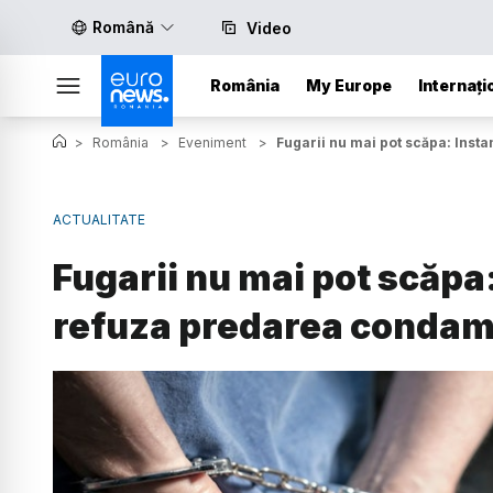
Română
Video
România
My Europe
Internați
>
România
>
Eveniment
>
Fugarii nu mai pot scăpa: Inst
ACTUALITATE
Fugarii nu mai pot scăpa:
refuza predarea condamn