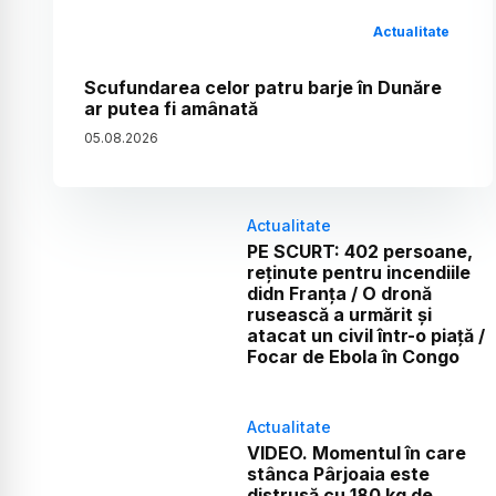
Actualitate
Scufundarea celor patru barje în Dunăre
ar putea fi amânată
05
.
08
.
2026
Actualitate
PE SCURT: 402 persoane,
reținute pentru incendiile
didn Franța / O dronă
rusească a urmărit și
atacat un civil într-o piață /
Focar de Ebola în Congo
Actualitate
VIDEO. Momentul în care
stânca Pârjoaia este
distrusă cu 180 kg de