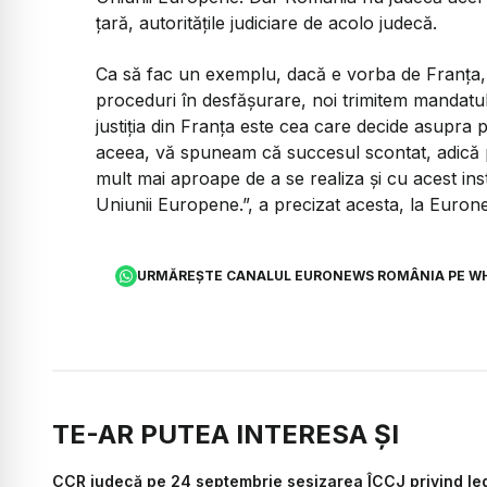
țară, autoritățile judiciare de acolo judecă.
Ca să fac un exemplu, dacă e vorba de Franța
proceduri în desfășurare, noi trimitem mandatu
justiția din Franța este cea care decide asupra 
aceea, vă spuneam că succesul scontat, adică 
mult mai aproape de a se realiza și cu acest ins
Uniunii Europene.”, a precizat acesta, la Euron
URMĂREȘTE CANALUL EURONEWS ROMÂNIA PE W
TE-AR PUTEA INTERESA ȘI
CCR judecă pe 24 septembrie sesizarea ÎCCJ privind leg