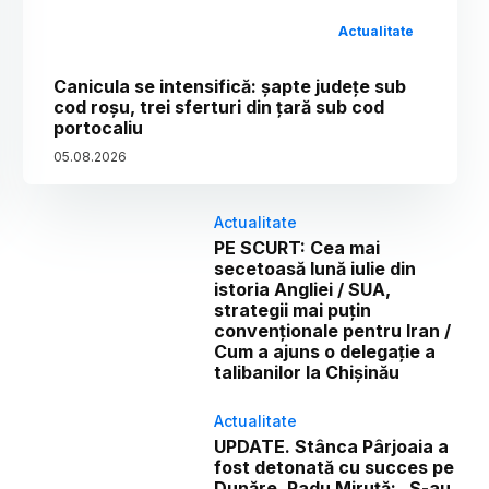
Actualitate
Canicula se intensifică: șapte județe sub
cod roșu, trei sferturi din țară sub cod
portocaliu
05
.
08
.
2026
Actualitate
PE SCURT: Cea mai
secetoasă lună iulie din
istoria Angliei / SUA,
strategii mai puțin
convenționale pentru Iran /
Cum a ajuns o delegație a
talibanilor la Chișinău
Actualitate
UPDATE. Stânca Pârjoaia a
fost detonată cu succes pe
Dunăre. Radu Miruță: „S-au