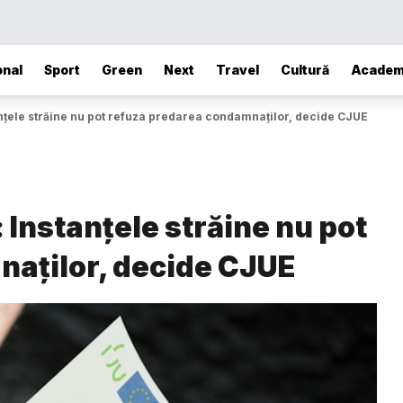
onal
Sport
Green
Next
Travel
Cultură
Academ
anțele străine nu pot refuza predarea condamnaților, decide CJUE
 Instanțele străine nu pot
aților, decide CJUE