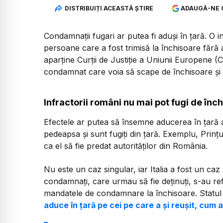
DISTRIBUIȚI ACEASTĂ ȘTIRE
ADAUGĂ-NE 
Condamnații fugari ar putea fi aduși în țară. O 
persoane care a fost trimisă la închisoare fără 
aparține Curții de Justiție a Uniunii Europene (C
condamnat care voia să scape de închisoare și s-
Infractorii români nu mai pot fugi de înc
Efectele ar putea să însemne aducerea în țară 
pedeapsa și sunt fugiți din țară. Exemplu, Prințu
ca el să fie predat autorităților din România.
Nu este un caz singular, iar Italia a fost un caz
condamnați, care urmau să fie deținuți, s-au refu
mandatele de condamnare la închisoare. Statul
aduce în țară pe cei pe care a și reușit, cum a