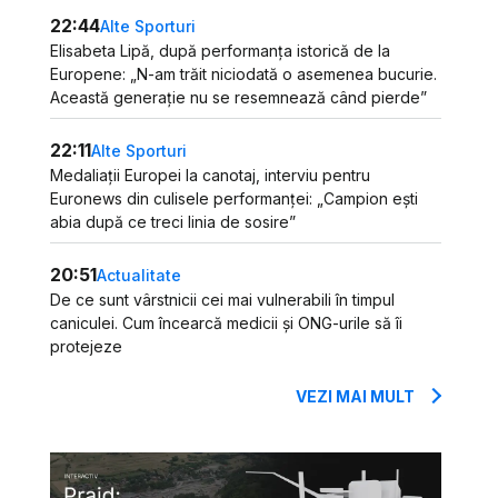
22:44
Alte Sporturi
Elisabeta Lipă, după performanța istorică de la
Europene: „N-am trăit niciodată o asemenea bucurie.
Această generație nu se resemnează când pierde”
22:11
Alte Sporturi
Medaliații Europei la canotaj, interviu pentru
Euronews din culisele performanței: „Campion ești
abia după ce treci linia de sosire”
20:51
Actualitate
De ce sunt vârstnicii cei mai vulnerabili în timpul
caniculei. Cum încearcă medicii și ONG-urile să îi
protejeze
VEZI MAI MULT