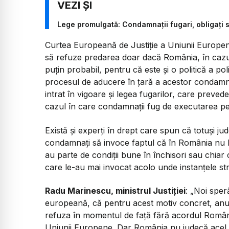
Lege promulgată: Condamnaţii fugari, obligați s
Curtea Europeană de Justiție a Uniunii Europene
să refuze predarea doar dacă România, în cazul
puțin probabil, pentru că este și o politică a polit
procesul de aducere în țară a acestor condamnaț
intrat în vigoare și legea fugarilor, care preved
cazul în care condamnații fug de executarea pe
Există și experți în drept care spun că totuși jud
condamnați să invoce faptul că în România nu l
au parte de condiții bune în închisori sau chiar 
care le-au mai invocat acolo unde instanțele st
Radu Marinescu, ministrul Justiției
: „Noi spe
europeană, că pentru acest motiv concret, an
refuza în momentul de față fără acordul României
Uniunii Europene. Dar România nu judecă acel pr