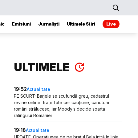
ic
Emisiuni
Jurnaliști
Ultimele Stiri
Live
ULTIMELE
19:52
Actualitate
PE SCURT: Barjele se scufundă greu, cadastrul
revine online, frații Tate cer cauțiune, canotorii
români strălucesc, iar Moody’s decide soarta
ratingului României
19:18
Actualitate
UPDATE. Operațiunea de pe brațul Bala intră în linie