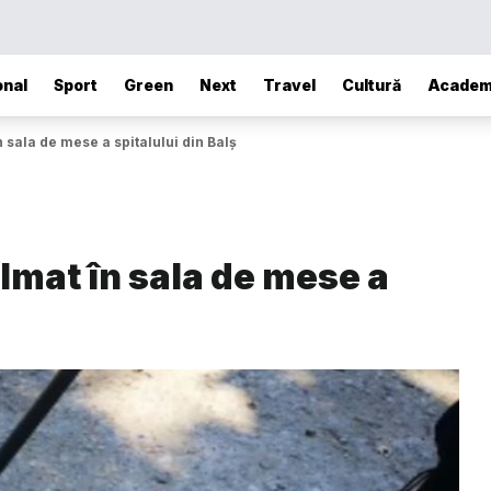
onal
Sport
Green
Next
Travel
Cultură
Academ
n sala de mese a spitalului din Balș
ilmat în sala de mese a