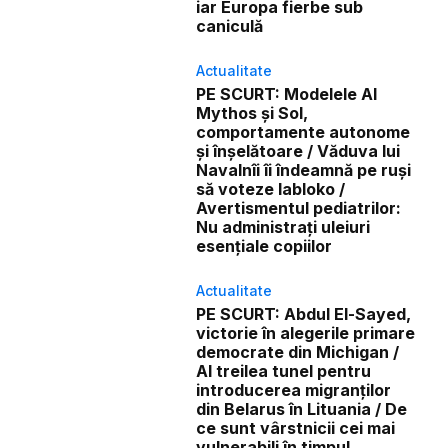
iar Europa fierbe sub
caniculă
Actualitate
PE SCURT: Modelele AI
Mythos și Sol,
comportamente autonome
și înșelătoare / Văduva lui
Navalnîi îi îndeamnă pe ruși
să voteze Iabloko /
Avertismentul pediatrilor:
Nu administrați uleiuri
esențiale copiilor
Actualitate
PE SCURT: Abdul El-Sayed,
victorie în alegerile primare
democrate din Michigan /
Al treilea tunel pentru
introducerea migranților
din Belarus în Lituania / De
ce sunt vârstnicii cei mai
vulnerabili în timpul