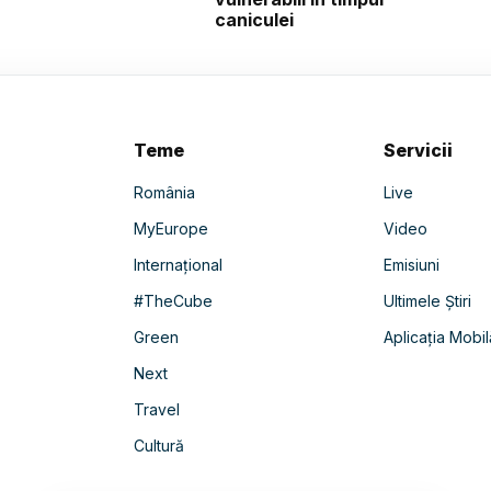
caniculei
Teme
Servicii
România
Live
MyEurope
Video
Internațional
Emisiuni
#TheCube
Ultimele Știri
Green
Aplicația Mobil
Next
Travel
Cultură