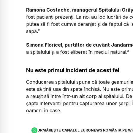
Ramona Costache, managerul Spitalului Oră
fost pacienți prezenți. La noi au loc lucrări de c
putea să fi fost cumva deranjat și de faptul că 
sapă.”
Simona Floricel, purtător de cuvânt Jandarme
a spitalului și a fost eliberat în mediul natural.”
Nu este primul incident de acest fel
Conducerea spitalului spune că toate geamurile
este să țină ușa din spate închisă. Nu este prim
a reușit să intre într-un alt corp al spitalului. De
șapte intervenții pentru capturarea unor șerpi. Î
oameni în case.
URMĂREȘTE CANALUL EURONEWS ROMÂNIA PE W