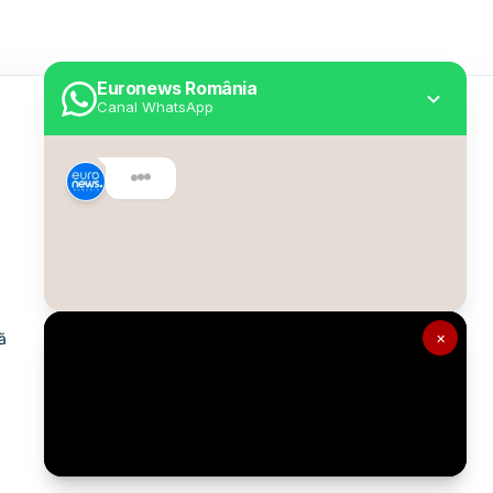
Euronews România
Canal WhatsApp
Utile
Despre Euronews
Declarație accesibilitate
Politica Cookie
Politica de confidențialitate
×
ă
Formular de contact
Transparență în utilizarea AI
Gestionați preferințele