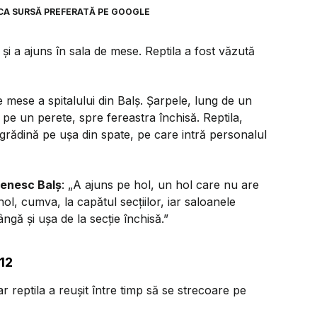
CA SURSĂ PREFERATĂ PE GOOGLE
și a ajuns în sala de mese. Reptila a fost văzută
e mese a spitalului din Balș. Șarpele, lung de un
pe un perete, spre fereastra închisă. Reptila,
n grădină pe ușa din spate, pe care intră personalul
șenesc Balș
:
„A ajuns pe hol, un hol care nu are
 hol, cumva, la capătul secțiilor, iar saloanele
ngă și ușa de la secție închisă.”
112
r reptila a reușit între timp să se strecoare pe