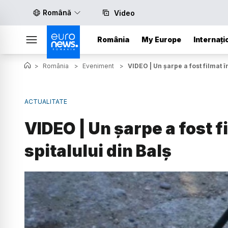
Română
Video
România
My Europe
Internați
>
România
>
Eveniment
>
VIDEO | Un șarpe a fost filmat î
ACTUALITATE
VIDEO | Un șarpe a fost f
spitalului din Balș