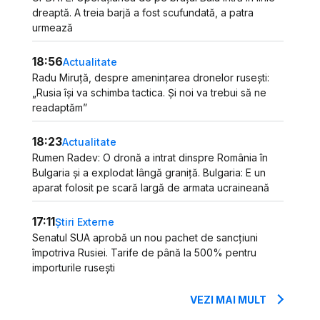
dreaptă. A treia barjă a fost scufundată, a patra
urmează
18:56
Actualitate
Radu Miruță, despre amenințarea dronelor rusești:
„Rusia își va schimba tactica. Și noi va trebui să ne
readaptăm”
18:23
Actualitate
Rumen Radev: O dronă a intrat dinspre România în
Bulgaria și a explodat lângă graniță. Bulgaria: E un
aparat folosit pe scară largă de armata ucraineană
17:11
Știri Externe
Senatul SUA aprobă un nou pachet de sancțiuni
împotriva Rusiei. Tarife de până la 500% pentru
importurile rusești
VEZI MAI MULT