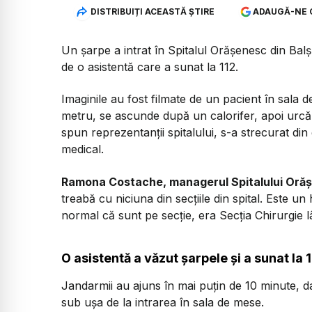
DISTRIBUIȚI ACEASTĂ ȘTIRE
ADAUGĂ-NE 
Un șarpe a intrat în Spitalul Orășenesc din Balș 
de o asistentă care a sunat la 112.
Imaginile au fost filmate de un pacient în sala d
metru, se ascunde după un calorifer, apoi urcă 
spun reprezentanții spitalului, s-a strecurat di
medical.
Ramona Costache, managerul Spitalului Oră
treabă cu niciuna din secțiile din spital. Este un
normal că sunt pe secție, era Secția Chirurgie lâ
O asistentă a văzut șarpele și a sunat la 
Jandarmii au ajuns în mai puțin de 10 minute, da
sub ușa de la intrarea în sala de mese.