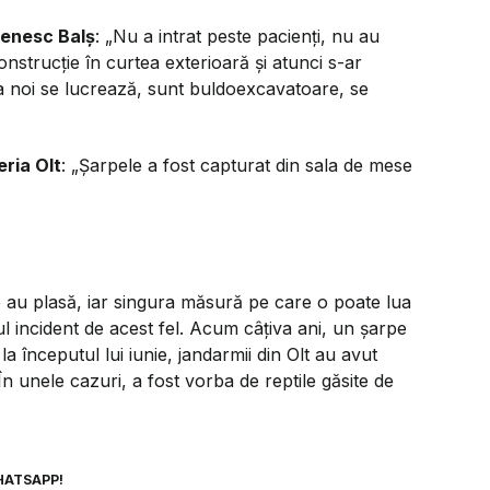
șenesc Balș
:
„Nu a intrat peste pacienți, nu au
onstrucție în curtea exterioară și atunci s-ar
la noi se lucrează, sunt buldoexcavatoare, se
ria Olt
:
„Șarpele a fost capturat din sala de mese
 au plasă, iar singura măsură pe care o poate lua
ul incident de acest fel. Acum câțiva ani, un șarpe
 la începutul lui iunie, jandarmii din Olt au avut
n unele cazuri, a fost vorba de reptile găsite de
HATSAPP!