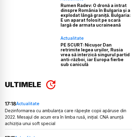
Rumen Radev: O dronă a intrat
dinspre România în Bulgaria și a
explodat lângă graniță. Bulgaria:
E un aparat folosit pe scară
largă de armata ucraineană
Actualitate
PE SCURT: Nicușor Dan
retrimite legea urșilor, Rusia
vrea să interzică singurul partid
anti-război, iar Europa fierbe
sub caniculă
ULTIMELE
17:18
Actualitate
Dezinformarea cu ambulanța care răpește copii apăruse din
2022. Mesajul de acum era în limba rusă, inițial. CNA anunță
achiziția unui soft special