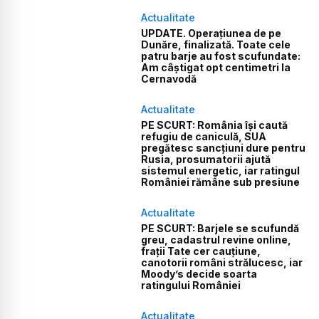
Actualitate
UPDATE. Operațiunea de pe
Dunăre, finalizată. Toate cele
patru barje au fost scufundate:
Am câștigat opt centimetri la
Cernavodă
Actualitate
PE SCURT: România își caută
refugiu de caniculă, SUA
pregătesc sancțiuni dure pentru
Rusia, prosumatorii ajută
sistemul energetic, iar ratingul
României rămâne sub presiune
Actualitate
PE SCURT: Barjele se scufundă
greu, cadastrul revine online,
frații Tate cer cauțiune,
canotorii români strălucesc, iar
Moody’s decide soarta
ratingului României
Actualitate