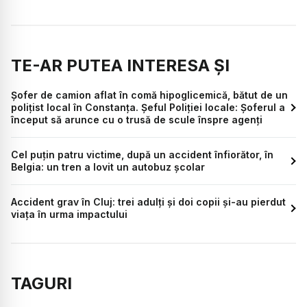
TE-AR PUTEA INTERESA ȘI
Șofer de camion aflat în comă hipoglicemică, bătut de un
polițist local în Constanța. Șeful Poliției locale: Șoferul a
început să arunce cu o trusă de scule înspre agenți
Cel puțin patru victime, după un accident înfiorător, în
Belgia: un tren a lovit un autobuz școlar
Accident grav în Cluj: trei adulți și doi copii și-au pierdut
viața în urma impactului
TAGURI