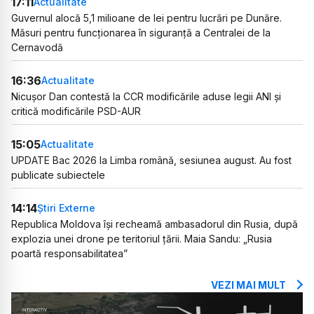
17:11
Actualitate
Guvernul alocă 5,1 milioane de lei pentru lucrări pe Dunăre.
Măsuri pentru funcționarea în siguranță a Centralei de la
Cernavodă
16:36
Actualitate
Nicușor Dan contestă la CCR modificările aduse legii ANI și
critică modificările PSD-AUR
15:05
Actualitate
UPDATE Bac 2026 la Limba română, sesiunea august. Au fost
publicate subiectele
14:14
Știri Externe
Republica Moldova își recheamă ambasadorul din Rusia, după
explozia unei drone pe teritoriul țării. Maia Sandu: „Rusia
poartă responsabilitatea”
VEZI MAI MULT