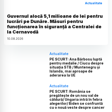
Actualitate
Guvernul alocă 5,1 milioane de lei pentru
lucrări pe Dunăre. Măsuri pentru
funcționarea în siguranță a Centralei de
la Cernavodă
10
.
08
.
2026
Actualitate
PE SCURT: Ana Bărbosu luptă
pentru medalie / Ciucu despre
situația STB / Muntenegru și
Islanda, mai aproape de
aderarea la UE
Actualitate
PE SCURT: România se
pregătește de un nou val de
căldură/ Ungaria intră în febra
alegerilor/ Biden se confruntă
cu o nouă veste despre cancer