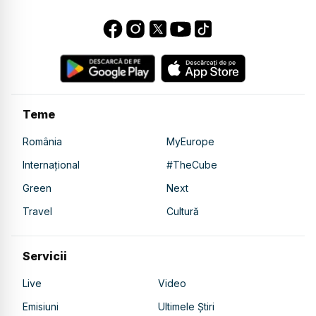
Teme
România
MyEurope
Internațional
#TheCube
Green
Next
Travel
Cultură
Servicii
Live
Video
Emisiuni
Ultimele Știri