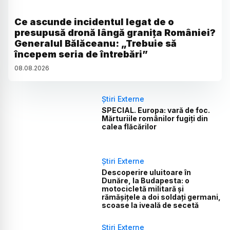
Ce ascunde incidentul legat de o
presupusă dronă lângă granița României?
Generalul Bălăceanu: „Trebuie să
începem seria de întrebări”
08
.
08
.
2026
Știri Externe
SPECIAL. Europa: vară de foc.
Mărturiile românilor fugiți din
calea flăcărilor
Știri Externe
Descoperire uluitoare în
Dunăre, la Budapesta: o
motocicletă militară și
rămășițele a doi soldați germani,
scoase la iveală de secetă
Știri Externe