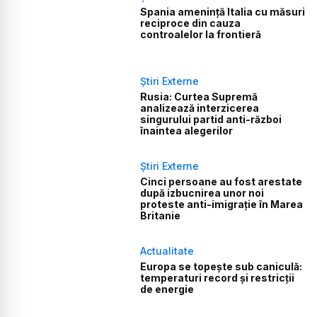
Spania amenință Italia cu măsuri
reciproce din cauza
controalelor la frontieră
Știri Externe
Rusia: Curtea Supremă
analizează interzicerea
singurului partid anti-război
înaintea alegerilor
Știri Externe
Cinci persoane au fost arestate
după izbucnirea unor noi
proteste anti-imigrație în Marea
Britanie
Actualitate
Europa se topește sub caniculă:
temperaturi record și restricții
de energie