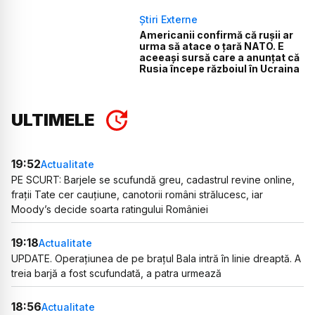
Știri Externe
Americanii confirmă că rușii ar
urma să atace o țară NATO. E
aceeași sursă care a anunțat că
Rusia începe războiul în Ucraina
ULTIMELE
19:52
Actualitate
PE SCURT: Barjele se scufundă greu, cadastrul revine online,
frații Tate cer cauțiune, canotorii români strălucesc, iar
Moody’s decide soarta ratingului României
19:18
Actualitate
UPDATE. Operațiunea de pe brațul Bala intră în linie dreaptă. A
treia barjă a fost scufundată, a patra urmează
18:56
Actualitate