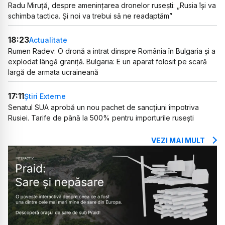
Radu Miruță, despre amenințarea dronelor rusești: „Rusia își va
schimba tactica. Și noi va trebui să ne readaptăm”
18:23
Actualitate
Rumen Radev: O dronă a intrat dinspre România în Bulgaria și a
explodat lângă graniță. Bulgaria: E un aparat folosit pe scară
largă de armata ucraineană
17:11
Știri Externe
Senatul SUA aprobă un nou pachet de sancțiuni împotriva
Rusiei. Tarife de până la 500% pentru importurile rusești
VEZI MAI MULT