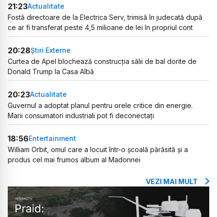
21:23
Actualitate
Fostă directoare de la Electrica Serv, trimisă în judecată după
ce ar fi transferat peste 4,5 milioane de lei în propriul cont
20:28
Știri Externe
Curtea de Apel blochează construcția sălii de bal dorite de
Donald Trump la Casa Albă
20:23
Actualitate
Guvernul a adoptat planul pentru orele critice din energie.
Marii consumatori industriali pot fi deconectați
18:56
Entertainment
William Orbit, omul care a locuit într-o școală părăsită și a
produs cel mai frumos album al Madonnei
VEZI MAI MULT