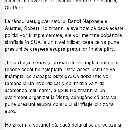
a declarat guvernatorul Băncii Centrale a Finlandei,
Olli Rehn.
La rândul său, guvernatorul Băncii Naţionale a
Austriei, Robert Holzmann, a avertizat că dacă aceste
politici vor fi implementate, ele vor menţine dobânzile
şi inflaţia în SUA la un nivel ridicat, ceea ce va pune
presiuni de creştere asupra preţurilor în alte părţi.
„El vorbeşte serios şi probabil le va implementa mai
repede decât ne aşteptăm. Dacă acest lucru se va
întâmpla, ce aşteaptă pieţele?...Că dobânzile vor
rămâne la un nivel ridicat şi că inflaţia va fi de
asemenea mai mare", a spus Holzmann la un
eveniment organizat la Viena, adăugând că asta va
pune presiuni asupra dolarului şi inflaţiei din zona
euro.
Holzmann a susţinut că, dacă dolarul se apreciază şi