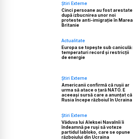
Știri Externe
Cinci persoane au fost arestate
după izbucnirea unor noi
proteste anti-imigrație în Marea
Britanie
Actualitate
Europa se topește sub caniculă:
temperaturi record și restricții
de energie
Știri Externe
Americanii confirmă că rușii ar
urma să atace o țară NATO. E
aceeași sursă care a anunțat că
Rusia începe războiul în Ucraina
Știri Externe
Văduva lui Aleksei Navalnîi îi
îndeamnă pe ruși să voteze
partidul Iabloko, care se opune
războiului din Ucraina