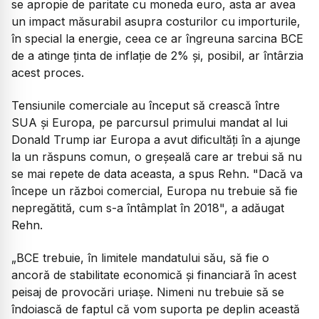
se apropie de paritate cu moneda euro, asta ar avea
un impact măsurabil asupra costurilor cu importurile,
în special la energie, ceea ce ar îngreuna sarcina BCE
de a atinge ţinta de inflaţie de 2% şi, posibil, ar întârzia
acest proces.
Tensiunile comerciale au început să crească între
SUA şi Europa, pe parcursul primului mandat al lui
Donald Trump iar Europa a avut dificultăţi în a ajunge
la un răspuns comun, o greşeală care ar trebui să nu
se mai repete de data aceasta, a spus Rehn. "Dacă va
începe un război comercial, Europa nu trebuie să fie
nepregătită, cum s-a întâmplat în 2018", a adăugat
Rehn.
„BCE trebuie, în limitele mandatului său, să fie o
ancoră de stabilitate economică şi financiară în acest
peisaj de provocări uriaşe. Nimeni nu trebuie să se
îndoiască de faptul că vom suporta pe deplin această