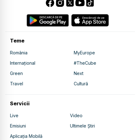
Teme
România
MyEurope
Internațional
#TheCube
Green
Next
Travel
Cultură
Servicii
Live
Video
Emisiuni
Ultimele Știri
Aplicația Mobilă