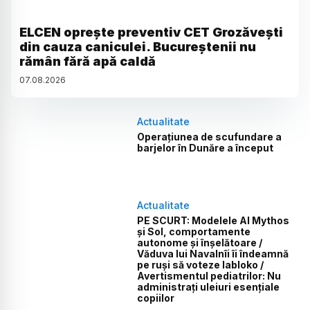
ELCEN oprește preventiv CET Grozăvești
din cauza caniculei. Bucureștenii nu
rămân fără apă caldă
07
.
08
.
2026
Actualitate
Operațiunea de scufundare a
barjelor în Dunăre a început
Actualitate
PE SCURT: Modelele AI Mythos
și Sol, comportamente
autonome și înșelătoare /
Văduva lui Navalnîi îi îndeamnă
pe ruși să voteze Iabloko /
Avertismentul pediatrilor: Nu
administrați uleiuri esențiale
copiilor