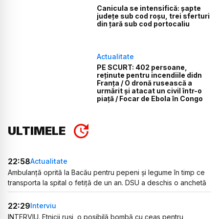
Canicula se intensifică: șapte
județe sub cod roșu, trei sferturi
din țară sub cod portocaliu
Actualitate
PE SCURT: 402 persoane,
reținute pentru incendiile didn
Franța / O dronă rusească a
urmărit și atacat un civil într-o
piață / Focar de Ebola în Congo
ULTIMELE
22:58
Actualitate
Ambulanță oprită la Bacău pentru pepeni și legume în timp ce
transporta la spital o fetiță de un an. DSU a deschis o anchetă
22:29
Interviu
INTERVIU. Etnicii ruși, o posibilă bombă cu ceas pentru