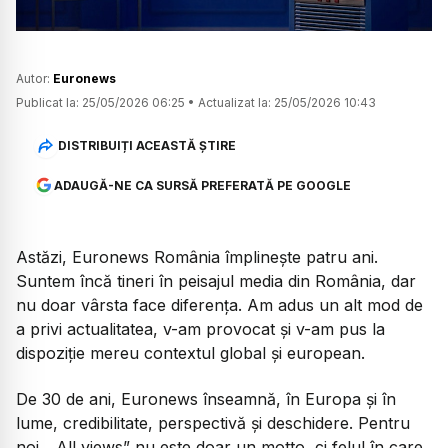
Autor:
Euronews
Publicat la:
25/05/2026 06:25
•
Actualizat la:
25/05/2026 10:43
DISTRIBUIȚI ACEASTĂ ȘTIRE
ADAUGĂ-NE CA SURSĂ PREFERATĂ PE GOOGLE
Astăzi, Euronews România împlinește patru ani.
Suntem încă tineri în peisajul media din România, dar
nu doar vârsta face diferența. Am adus un alt mod de
a privi actualitatea, v-am provocat și v-am pus la
dispoziție mereu contextul global și european.
De 30 de ani, Euronews înseamnă, în Europa și în
lume, credibilitate, perspectivă și deschidere. Pentru
noi, „All views” nu este doar un motto, ci felul în care