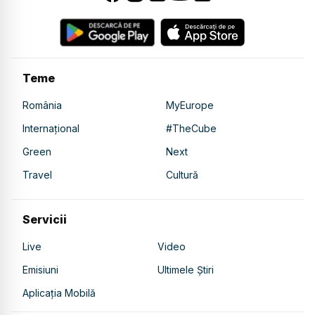
Teme
România
MyEurope
Internațional
#TheCube
Green
Next
Travel
Cultură
Servicii
Live
Video
Emisiuni
Ultimele Știri
Aplicația Mobilă