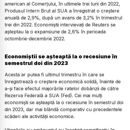
american al Comerţului, în ultimele trei luni din 2022,
Produsul Intern Brut al SUA a înregistrat o creştere
anuală de 2,9%, după un avans de 3,2% în trimestrul
trei din 2022. Economiştii intervievaţi de Reuters se
aşteptau la o expansiune de 2,6% în perioada
octombrie-decembrie 2022.
Economiștii se așteaptă la o recesiune în
semestrul doi din 2023
Acesta ar putea fi ultimul trimestru în care se
înregistrează o creştere economică solidă, înainte de
a-şi face efectul majorările ratelor dobânzii de către
Rezerva Federală a SUA (Fed). Cei mai mulţi
economişti se aşteaptă la o recesiune în semestrul doi
din 2023, dar mai blândă comparativ cu precedentele
scăderi ale activităţii economice.
Vânzările cu amănuntul au încetinit semnificativ în