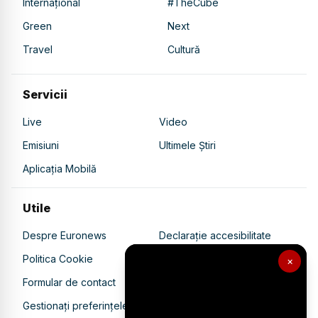
Internațional
#TheCube
Green
Next
Travel
Cultură
Servicii
Live
Video
Emisiuni
Ultimele Știri
Aplicația Mobilă
Utile
Despre Euronews
Declarație accesibilitate
Politica Cookie
Politica de confidențialitate
×
Formular de contact
Transparență în utilizarea AI
Gestionați preferințele