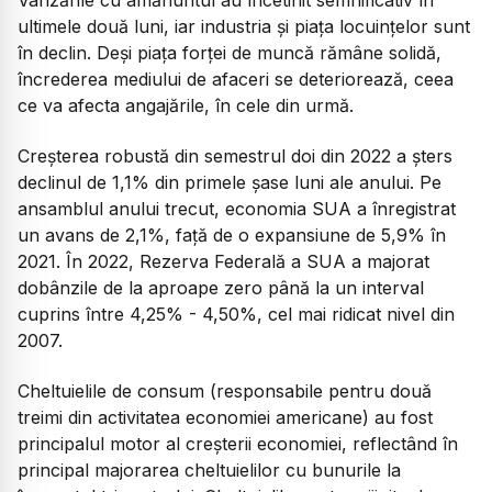
ultimele două luni, iar industria şi piaţa locuinţelor sunt
în declin. Deşi piaţa forţei de muncă rămâne solidă,
încrederea mediului de afaceri se deteriorează, ceea
ce va afecta angajările, în cele din urmă.
Creşterea robustă din semestrul doi din 2022 a şters
declinul de 1,1% din primele şase luni ale anului. Pe
ansamblul anului trecut, economia SUA a înregistrat
un avans de 2,1%, faţă de o expansiune de 5,9% în
2021. În 2022, Rezerva Federală a SUA a majorat
dobânzile de la aproape zero până la un interval
cuprins între 4,25% - 4,50%, cel mai ridicat nivel din
2007.
Cheltuielile de consum (responsabile pentru două
treimi din activitatea economiei americane) au fost
principalul motor al creşterii economiei, reflectând în
principal majorarea cheltuielilor cu bunurile la