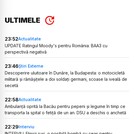
ULTIMELE
23:52
Actualitate
UPDATE Ratingul Moody's pentru România: BAA3 cu
perspectivă negativă
23:46
Știri Externe
Descoperire uluitoare în Dunăre, la Budapesta: o motocicletă
militară și rămășițele a doi soldați germani, scoase la iveală de
secetă
22:58
Actualitate
Ambulanță oprită la Bacău pentru pepeni și legume în timp ce
transporta la spital o fetiță de un an. DSU a deschis o anchetă
22:29
Interviu
INTERVIU. Etnicii ruși, o posibilă bombă cu ceas pentru