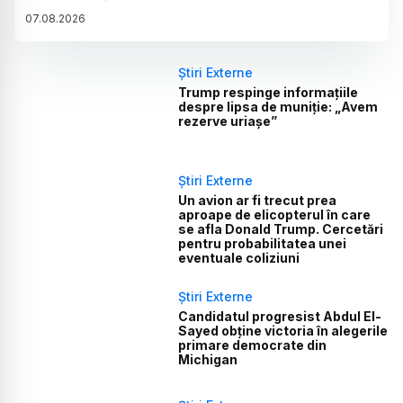
07
.
08
.
2026
Știri Externe
Trump respinge informațiile
despre lipsa de muniție: „Avem
rezerve uriașe”
Știri Externe
Un avion ar fi trecut prea
aproape de elicopterul în care
se afla Donald Trump. Cercetări
pentru probabilitatea unei
eventuale coliziuni
Știri Externe
Candidatul progresist Abdul El-
Sayed obține victoria în alegerile
primare democrate din
Michigan