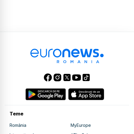
Teme
România
MyEurope