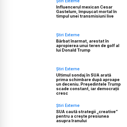
Știri Externe
Influencerul mexican Cesar
Gastelum, împușcat mortal în
timpul unei transmisiuni live
Știri Externe
Bărbat înarmat, arestat în
apropierea unui teren de golf al
lui Donald Trump
Știri Externe
Ultimul sondaj în SUA arată
prima schimbare după aproape
un deceniu. Președintele Trump
scade constant, iar democrații
cresc
Știri Externe
SUA caută strategii „creative”
pentru a crește presiunea
asupra Iranului