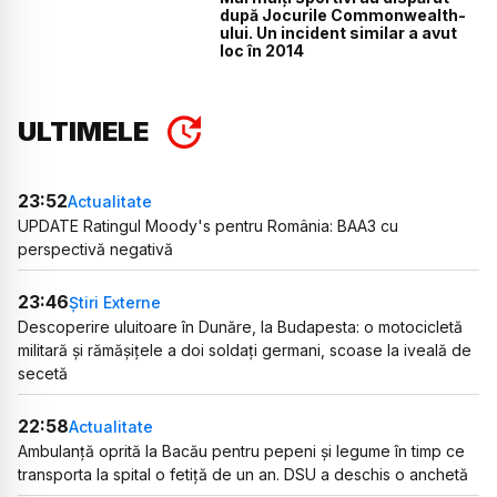
după Jocurile Commonwealth-
ului. Un incident similar a avut
loc în 2014
ULTIMELE
23:52
Actualitate
UPDATE Ratingul Moody's pentru România: BAA3 cu
perspectivă negativă
23:46
Știri Externe
Descoperire uluitoare în Dunăre, la Budapesta: o motocicletă
militară și rămășițele a doi soldați germani, scoase la iveală de
secetă
22:58
Actualitate
Ambulanță oprită la Bacău pentru pepeni și legume în timp ce
transporta la spital o fetiță de un an. DSU a deschis o anchetă