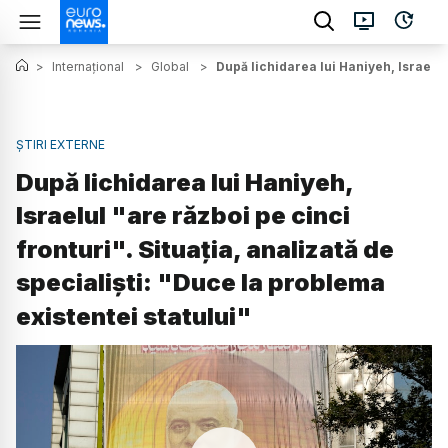
>
Internațional
>
Global
>
După lichidarea lui Haniyeh, Israelul 
ȘTIRI EXTERNE
După lichidarea lui Haniyeh,
Israelul "are război pe cinci
fronturi". Situația, analizată de
specialiști: "Duce la problema
existentei statului"