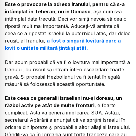
Este o provocare la adresa Iranului, pentru că s-a
întâmplat în Teheran, nu în Damasc
, așa cum s-a
întâmplat data trecută. Deci vor simți nevoia să dea o
ripostă mult mai importantă. Aduceți-vă aminte că
ceea ce a ripostat Israelul la puternicul atac, dar deloc
reușit, al Iranului,
a fost o singură lovitură care a
lovit o unitate militară țintă și atât.
Dar acum probabil că va fi o lovitură mai importantă a
Iranului, cu riscul să intrăm într-o escaladare foarte
gravă. Și probabil Hezbollahul va fi tentat în egală
măsură să folosească această oportunitate.
Este ceea ce generalii israelieni nu-și doreau, un
război activ pe atât de multe fronturi,
e foarte
complicat. Asta va genera implicarea SUA. Astăzi,
secretarul Apărării a anunțat că va sprijini Israelul în
oricare din ipoteze și probabil a altor aliați ai Israelului.
Gândiți-vă că în Iordania sunt forțe franceze care au