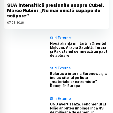
SUA intensifică presiunile asupra Cubei.
Marco Rubio: „Nu mai există supape de
scăpare”
07
.
08
.
2026
Știri Externe
Nouă alianță militară în Orientul
Mijlociu. Arabia Saudită, Turcia
și Pakistanul semnează un pact
de apărare
Știri Externe
Belarus a interzis Euronews și a
inclus site-ul pe lista
„materialelor extremiste”.
Reacții în Europa
Știri Externe
ONU avertizează: Fenomenul El
Niño ar putea împinge încă 49
de milioane de oameni în