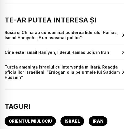
TE-AR PUTEA INTERESA ȘI
Rusia și China au condamnat uciderea liderului Hamas,
Ismail Haniyeh: „E un asasinat politic”
Cine este Ismail Haniyeh, liderul Hamas ucis în Iran
Turcia amenință Israelul cu intervenția militară. Reacția
oficialilor israelieni: ”Erdogan o ia pe urmele lui Saddam
Hussein”
TAGURI
ORIENTUL MIJLOCIU
ISRAEL
IRAN