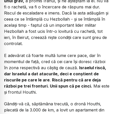
unul grav,
a promis Iranul, și ne așteptăm la el. Nu va
fi o rachetă, va fi o încercare de răspuns mai dur.
Riscul de escaladare e imens. Dacă la asta adăugăm și
ceea ce se întâmplă cu Hezbollah - și se întâmplă în
același timp - faptul că un important lider militar
Hezbollah a fost ucis într-o lovitură cu rachetă, tot
ieri, în Beirut, creează niște condiții care sunt greu de
controlat.
E adevărat că foarte multă lume cere pace, dar în
momentiul de față, cred că cei care își doresc război
în zona respectivă au câștig de cauză.
Israelul riscă,
dar Israelul a dat atacurile, deci e conștient de
riscurile pe care le are
.
Riscă pentru că are deja
război pe trei fronturi. Unii spun că pe cinci.
Mai este
și frontul Houthi.
Gândiți-vă că, săptămâna trecută, o dronă Houthi,
plecată de la 3.000 de km, a lovit un apartament din