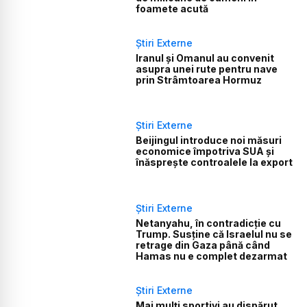
foamete acută
Știri Externe
Iranul și Omanul au convenit
asupra unei rute pentru nave
prin Strâmtoarea Hormuz
Știri Externe
Beijingul introduce noi măsuri
economice împotriva SUA și
înăsprește controalele la export
Știri Externe
Netanyahu, în contradicție cu
Trump. Susține că Israelul nu se
retrage din Gaza până când
Hamas nu e complet dezarmat
Știri Externe
Mai mulți sportivi au dispărut