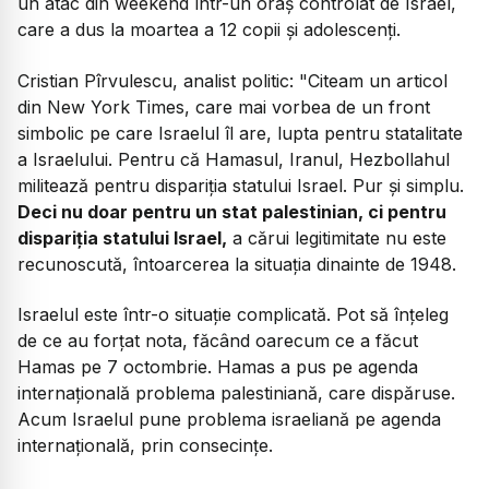
un atac din weekend într-un oraș controlat de Israel,
care a dus la moartea a 12 copii și adolescenți.
Cristian Pîrvulescu, analist politic: "
Citeam un articol
din New York Times, care mai vorbea de un front
simbolic pe care Israelul îl are, lupta pentru statalitate
a Israelului. Pentru că Hamasul, Iranul, Hezbollahul
militează pentru dispariția statului Israel. Pur și simplu.
Deci nu doar pentru un stat palestinian, ci pentru
dispariția statului Israel,
a cărui legitimitate nu este
recunoscută, întoarcerea la situația dinainte de 1948.
Israelul este într-o situație complicată. Pot să înțeleg
de ce au forțat nota, făcând oarecum ce a făcut
Hamas pe 7 octombrie. Hamas a pus pe agenda
internațională problema palestiniană, care dispăruse.
Acum Israelul pune problema israeliană pe agenda
internațională, prin consecințe.