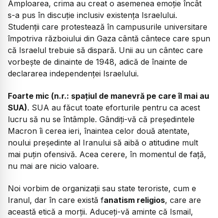
Amploarea, crima au creat o asemenea emoție încât
s-a pus în discuție inclusiv existența Israelului.
Studenții care protestează în campusurile universitare
împotriva războiului din Gaza cântă cântece care spun
că Israelul trebuie să dispară. Unii au un cântec care
vorbește de dinainte de 1948, adică de înainte de
declararea independenței Israelului.
Foarte mic (n.r.: spațiul de manevră pe care îl mai au
SUA)
. SUA au făcut toate eforturile pentru ca acest
lucru să nu se întâmple. Gândiți-vă că președintele
Macron îi cerea ieri, înaintea celor două atentate,
noului președinte al Iranului să aibă o atitudine mult
mai puțin ofensivă. Acea cerere, în momentul de față,
nu mai are nicio valoare.
Noi vorbim de organizații sau state teroriste, cum e
Iranul, dar în care există f
anatism religios
, care are
această etică a morții. Aduceți-vă aminte că Ismail,