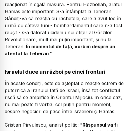
reacționat în egală măsură. Pentru Hezbollah, aliatul
Hamas este important. S-a întâmplat la Teheran.
Gândiți-vă că reacția cu rachetele, care a avut loc în
urmă cu câteva luni - bombardamentul care n-a fost
reușit - s-a datorat uciderii unui ofițer al Gărzilor
Revoluționare, mult mai puțin important, și nu la
Teheran.
În momentul de față, vorbim despre un
atentat la Teheran
."
Israelul duce un război pe cinci fronturi
În aceste condiții, este de așteptat o reacție ectrem de
puternică a Iranului față de Israel, însă tot conflictul
riscă să se amplifice în Orientul Mijlociu. În orice caz,
nu mai poate fi vorba, cel puțin pentru moment,
despre negocieri de pace între israelieni și Hamas.
Cristian Pîrvulescu, analist politic: "
Răspunsul va fi