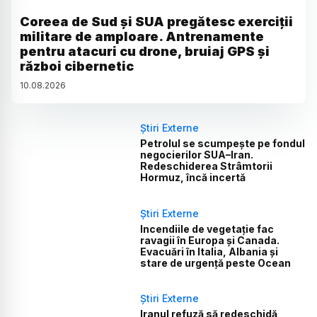
Coreea de Sud și SUA pregătesc exerciții
militare de amploare. Antrenamente
pentru atacuri cu drone, bruiaj GPS și
război cibernetic
10
.
08
.
2026
Știri Externe
Petrolul se scumpește pe fondul
negocierilor SUA–Iran.
Redeschiderea Strâmtorii
Hormuz, încă incertă
Știri Externe
Incendiile de vegetație fac
ravagii în Europa și Canada.
Evacuări în Italia, Albania și
stare de urgență peste Ocean
Știri Externe
Iranul refuză să redeschidă