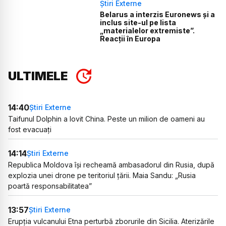
Știri Externe
Belarus a interzis Euronews și a
inclus site-ul pe lista
„materialelor extremiste”.
Reacții în Europa
ULTIMELE
14:40
Știri Externe
Taifunul Dolphin a lovit China. Peste un milion de oameni au
fost evacuați
14:14
Știri Externe
Republica Moldova își recheamă ambasadorul din Rusia, după
explozia unei drone pe teritoriul țării. Maia Sandu: „Rusia
poartă responsabilitatea”
13:57
Știri Externe
Erupția vulcanului Etna perturbă zborurile din Sicilia. Aterizările