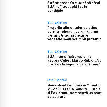
Strâmtoarea Ormuz până când
SUA nu îi acceptă toate
condițiile
Știri Externe
Prețurile alimentelor au atins
cel mai ridicat nivel din ultimii
trei ani. Grâul și uleiurile
vegetale s-au scumpit puternic
Știri Externe
SUA intensifică presiunile
asupra Cubei. Marco Rubio: „Nu
mai există supape de scăpare”
Știri Externe
Nouă alianță militară în Orientul
Mijlociu. Arabia Saudită, Turcia
și Pakistanul semnează un pact
de apărare