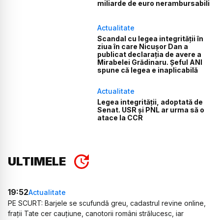
miliarde de euro nerambursabili
Actualitate
Scandal cu legea integrității în
ziua în care Nicușor Dan a
publicat declarația de avere a
Mirabelei Grădinaru. Șeful ANI
spune că legea e inaplicabilă
Actualitate
Legea integrității, adoptată de
Senat. USR și PNL ar urma să o
atace la CCR
ULTIMELE
19:52
Actualitate
PE SCURT: Barjele se scufundă greu, cadastrul revine online,
frații Tate cer cauțiune, canotorii români strălucesc, iar