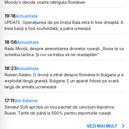
Moody’s decide soarta ratingului României
19:18
Actualitate
UPDATE. Operațiunea de pe brațul Bala intră în linie dreaptă. A
treia barjă a fost scufundată, a patra urmează
18:56
Actualitate
Radu Miruță, despre amenințarea dronelor rusești: „Rusia își va
schimba tactica. Și noi va trebui să ne readaptăm”
18:23
Actualitate
Rumen Radev: O dronă a intrat dinspre România în Bulgaria și a
explodat lângă graniță. Bulgaria: E un aparat folosit pe scară
largă de armata ucraineană
17:11
Știri Externe
Senatul SUA aprobă un nou pachet de sancțiuni împotriva
Rusiei. Tarife de până la 500% pentru importurile rusești
VEZI MAI MULT