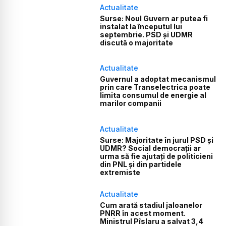
Actualitate
Surse: Noul Guvern ar putea fi
instalat la începutul lui
septembrie. PSD și UDMR
discută o majoritate
Actualitate
Guvernul a adoptat mecanismul
prin care Transelectrica poate
limita consumul de energie al
marilor companii
Actualitate
Surse: Majoritate în jurul PSD și
UDMR? Social democrații ar
urma să fie ajutați de politicieni
din PNL și din partidele
extremiste
Actualitate
Cum arată stadiul jaloanelor
PNRR în acest moment.
Ministrul Pîslaru a salvat 3,4