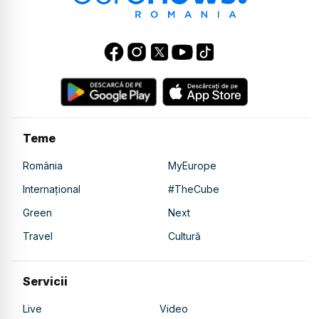
Teme
România
MyEurope
Internațional
#TheCube
Green
Next
Travel
Cultură
Servicii
Live
Video